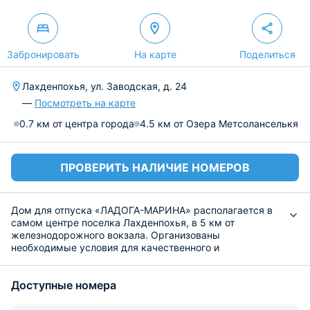
Забронировать
На карте
Поделиться
Лахденпохья, ул. Заводская, д. 24
—
Посмотреть на карте
0.7 км от центра города
4.5 км от Озера Метсоланселькя
ПРОВЕРИТЬ НАЛИЧИЕ НОМЕРОВ
Дом для отпуска «ЛАДОГА-МАРИНА» располагается в
самом центре поселка Лахденпохья, в 5 км от
железнодорожного вокзала. Организованы
необходимые условия для качественного и
продолжительного отдыха. Здесь можно заняться
рыбной ловлей, верховой ездой или посетить сауну.
Доступные номера
Для проживания предоставляются уютные коттеджи,
рассчитанные на проживание от 6 до 19 человек. В
каждом домике установлены удобные кровати, а также