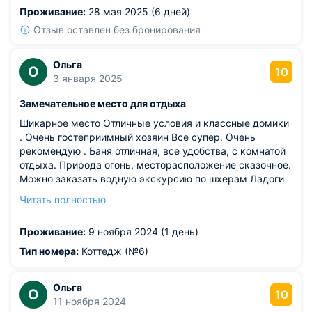
актуальные после дня, проведенного в сырой одежде).
Проживание:
28 мая 2025 (6 дней)
Обязательно воспользуемся этим местом еще раз.
Отзыв оставлен без бронирования
Ольга
О
10
3 января 2025
Замечательное место для отдыха
Шикарное место Отличные условия и классные домики
. Очень гостеприимный хозяин Все супер. Очень
рекомендую . Баня отличная, все удобства, с комнатой
отдыха. Природа огонь, месторасположение сказочное.
Можно заказать водную экскурсию по шхерам Ладоги
на моторной лодке и вы не прогадаете !!!, вам покажут
Читать полностью
красивые места с историей, куда вы никогда не
сможете самостоятельно добраться.
Проживание:
9 ноября 2024 (1 день)
Из недостатков: все понравилось
Тип номера:
Коттедж (№6)
Ольга
О
10
11 ноября 2024