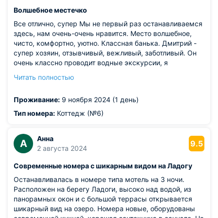
Волшебное местечко
Все отлично, супер Мы не первый раз останавливаемся
здесь, нам очень-очень нравится. Место волшебное,
чисто, комфортно, уютно. Классная банька. Дмитрий -
супер хозяин, отзывчивый, вежливый, заботливый. Он
очень классно проводит водные экскурсии, я
однозначно рекомендую. Непременно посетите эту
Читать полностью
базу. Звёздное небо, северное сияние и чудный рассвет
вам обеспечен (главное чтобы с погодой повезло, как
Проживание:
9 ноября 2024 (1 день)
нам).
Из недостатков: недостатков для меня нет.
Тип номера:
Коттедж (№6)
Анна
А
9.5
2 августа 2024
Современные номера с шикарным видом на Ладогу
Останавливалась в номере типа мотель на 3 ночи.
Расположен на берегу Ладоги, высоко над водой, из
панорамных окон и с большой террасы открывается
шикарный вид на озеро. Номера новые, оборудованы