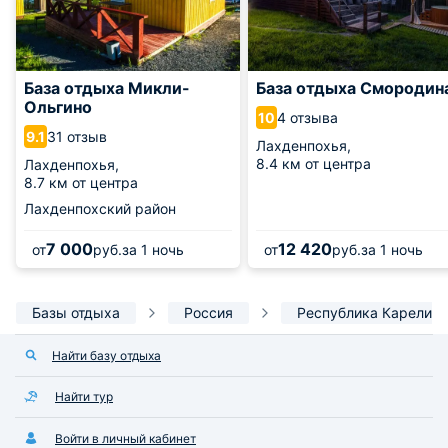
База отдыха Микли-
База отдыха Смородин
Ольгино
4 отзыва
10
31 отзыв
9.1
Лахденпохья,
8.4 км от центра
Лахденпохья,
8.7 км от центра
Лахденпохский район
7 000
12 420
от
руб.
за 1 ночь
от
руб.
за 1 ночь
Базы отдыха
Россия
Республика Карелия
Найти базу отдыха
Найти тур
Войти в личный кабинет