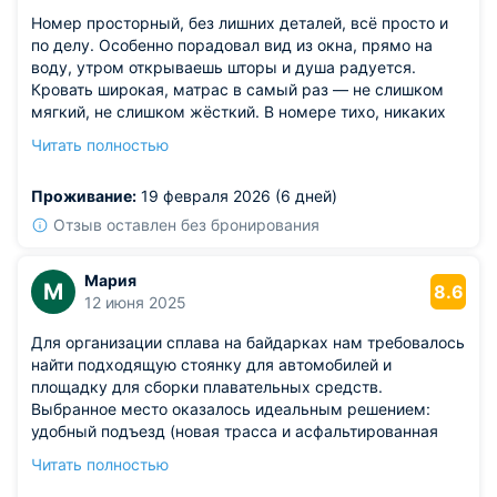
Номер просторный, без лишних деталей, всё просто и
по делу. Особенно порадовал вид из окна, прямо на
воду, утром открываешь шторы и душа радуется.
Кровать широкая, матрас в самый раз — не слишком
мягкий, не слишком жёсткий. В номере тихо, никаких
посторонних шумов не слышал, спал как младенец.
Читать полностью
Душ работает отлично, напор воды хороший, это всегда
плюс.
Проживание:
19 февраля 2026 (6 дней)
Из недостатков: из пожеланий — может, добавить пару
журналов или брошюр про местные
Отзыв оставлен без бронирования
достопримечательности?
Мария
М
8.6
12 июня 2025
Для организации сплава на байдарках нам требовалось
найти подходящую стоянку для автомобилей и
площадку для сборки плавательных средств.
Выбранное место оказалось идеальным решением:
удобный подъезд (новая трасса и асфальтированная
дорога почти до самой воды), оборудованный спуск к
Читать полностью
воде, летняя кухня, а также туалет и душ (особенно