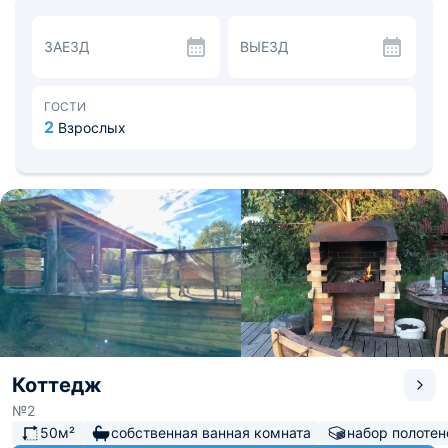
необходимая современная техника. Имеется
индивидуальный санузел.
ЗАЕЗД
ВЫЕЗД
Во всех домах есть собственная кухня, где можно
воспользоваться всем необходимым и приготовить
себе полноценный завтрак, обед или ужин. Также
можно посетить ближайшие кафе и продуктовый
ГОСТИ
магазин.
2
Взрослых
Рядом находится берег Ладожского озера. До Санкт-
Петербурга расстояние около 170 км, а до
Петрозаводска почти 220 км.
Коттедж
№2
50м²
собственная ванная комната
набор полотен