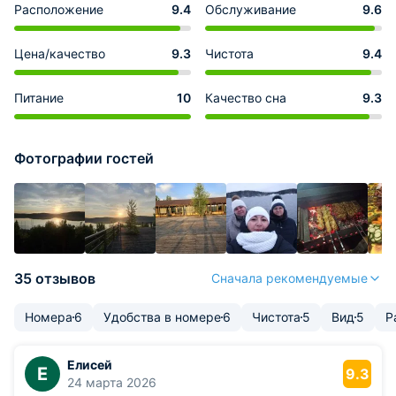
Расположение
9.4
Обслуживание
9.6
Цена/качество
9.3
Чистота
9.4
Питание
10
Качество сна
9.3
Фотографии гостей
35 отзывов
Сначала рекомендуемые
Номера
6
Удобства в номере
6
Чистота
5
Вид
5
Р
Елисей
Е
9.3
24 марта 2026