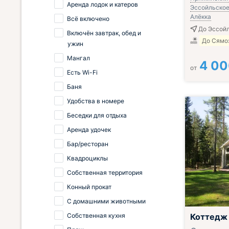
Аренда лодок и катеров
Эссойльское 
Алёкка
Всё включено
До Эссойл
Включён завтрак, обед и
До Сямо
ужин
Мангал
4 0
от
Есть Wi-Fi
Баня
Удобства в номере
Беседки для отдыха
Аренда удочек
Бар/ресторан
Квадроциклы
Собственная территория
Конный прокат
С домашними животными
Собственная кухня
Коттедж