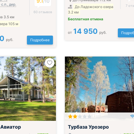
9.1
/
10
с.п., дер.
7 от
До Ладожского озера
60 отзывов
3.2 км
а 3.5 км
Бесплатная отмена
зера 105 м
14 950
от
руб.
Подроб
00
руб.
Подробнее
 Авиатор
Турбаза Урозеро