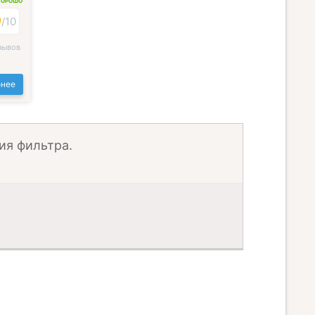
ХОРОШО
9
/
10
зывов
нее
ия фильтра.