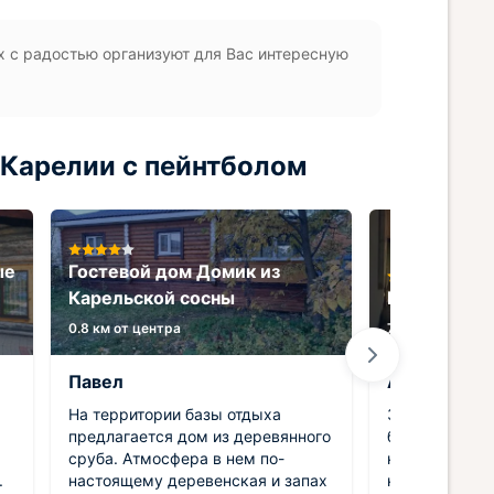
х с радостью организуют для Вас интересную
 Карелии с пейнтболом
ые
Гостевой дом Домик из
Карельской сосны
База отдых
0.8 км от центра
7.4 км от центр
Павел
Анна
На территории базы отдыха
Занимали на 
предлагается дом из деревянного
базы отдельн
сруба. Атмосфера в нем по-
комфортабель
.
настоящему деревенская и запах
невероятно к