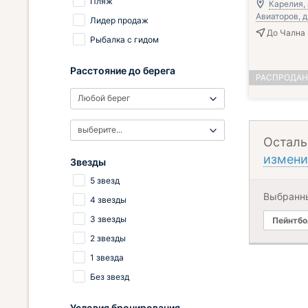
Пляж
Карелия, 
Авиаторов, д.
Лидер продаж
До Чална 
Рыбалка с гидом
Расстояние до берега
РАСПРОДА
Любой берег
выберите...
Осталь
измени
Звезды
5 звезд
Выбранн
4 звезды
3 звезды
Пейнтбо
2 звезды
1 звезда
Без звезд
Условия бронирования