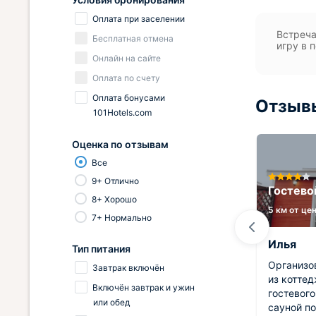
Оплата при заселении
Встреча
Бесплатная отмена
игру в 
Онлайн на сайте
Оплата по счету
Оплата бонусами
Отзывы
101Hotels.com
Оценка по отзывам
Все
9+ Отлично
a
Ландшафтный отель Рантала
Гостево
8+ Хорошо
0.2 км от центра
5 км от це
7+ Нормально
Максим
Илья
Тип питания
ого
Волшебные моменты семейной
Организо
Завтрак включён
ме
идиллии в прекрасном месте,
из котте
Включён завтрак и ужин
посетив его дважды, насладились
гостевог
или обед
массой позитива. Территория
сауной п