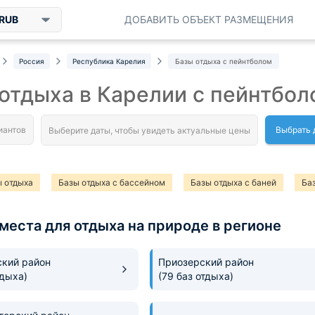
RUB
ДОБАВИТЬ ОБЪЕКТ РАЗМЕЩЕНИЯ
Россия
Республика Карелия
Базы отдыха с пейнтболом
отдыха в Карелии с пейнтбол
Выбрать 
 отдыха
Базы отдыха с бассейном
Базы отдыха с баней
Ба
отдыха с конным прокатом
Базы отдыха с питанием
Базы отдыха
места для отдыха на природе в регионе
 отдыха с прокатом снегоходов
Базы отдыха с пляжем
Базы отд
 отдыха с зоопарком
Базы отдыха с теплым бассейном
Базы отд
кий район
Приозерский район
тдыха)
(79 баз отдыха)
 отдыха с прокатом лодок