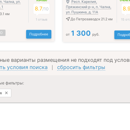
ХОРОШО
ОЧЕНЬ 
п. Чална, ул.
Респ. Карелия,
 1
Пряжинский р-н, п. Чална,
8.7
8.
/
10
ул. Пушкина, д. 11А
3.1 км
До Петрозаводск 21.2 км
1 отзыв
15 от
1 300
НО
Подробнее
от
руб.
Подроб
ные варианты размещения не подходят под услов
ть условия поиска
сбросить фильтры
|
ые фильтры:
л