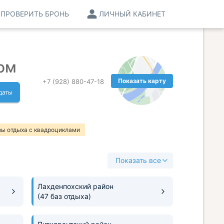
ПРОВЕРИТЬ БРОНЬ
ЛИЧНЫЙ КАБИНЕТ
ом
Показать карту
+7 (928) 880-47-18
даты
зы отдыха с квадроциклами
 со СПА процедурами
Показать все
ыха с катком
Базы отдыха с животными
ыха с камином
Базы отдыха с рестораном
Лахденпохский район
(47 баз отдыха)