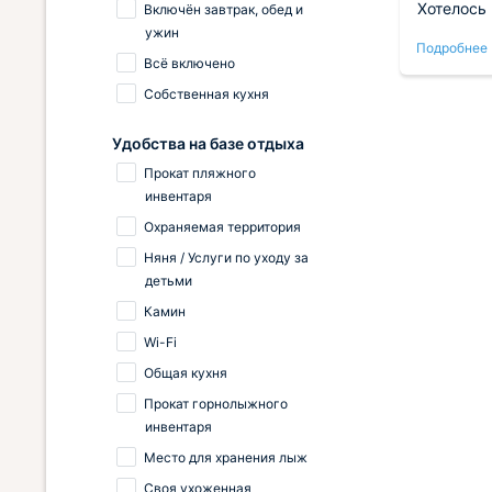
а
выглядит привлекательно,
Хотелось 
Включён завтрак, обед и
з
подъехать легко благодаря
друзьями
ужин
Подробнее
Подробнее
руба.
развитым коммуникациям, не
домик хо
Всё включено
возникло трудностей с
чисто, св
Собственная кухня
я на
ориентацией. Спокойствие
автомоби
ия
природы сочетается с
предостав
ые.
современным уровнем комфорта,
домиков 
Удобства на базе отдыха
но
ощущаешь себя комфортно, как
поэтому 
Прокат пляжного
дома. Обещаю вернуться сюда
мясо. Отл
инвентаря
ия
следующей весной или летом,
Охраняемая территория
потому что эта форма отдыха
пришлась семье по душе, жаль,
Няня / Услуги по уходу за
уем.
что путешествие прошло столь
детьми
стремительно.
Камин
Wi-Fi
Общая кухня
Прокат горнолыжного
инвентаря
Место для хранения лыж
Своя ухоженная