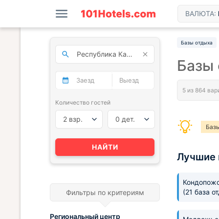
ВАЛЮТА:
Базы отдыха
Базы 
Количество гостей
2 взр.
0 дет.
Базы
Бзы 
НАЙТИ
Лучшие 
Базы
Базы
Кондопожс
(21 база о
Фильтры по критериям
Базы
Региональный центр