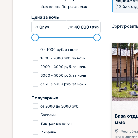
Медвежье
(12 баз от
Исключить Петрозаводск
Цена за
ночь
Сортировать
0
40 000+
От
руб.
До
руб.
0
-
1000
руб.
за ночь
1000
-
2000
руб.
за ночь
2000
-
3000
руб.
за ночь
3000
-
5000
руб.
за ночь
свыше
5000
руб.
за ночь
Популярные
от
2000
до
3000
руб.
Бассейн
База отд
мыс
Завтрак включён
Республи
Рыбалка
Пряжинский 