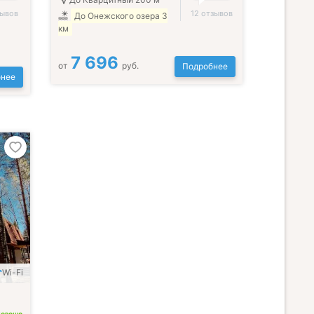
зывов
12 отзывов
До Онежского озера 3
км
7 696
от
руб.
Подробнее
нее
Wi-Fi