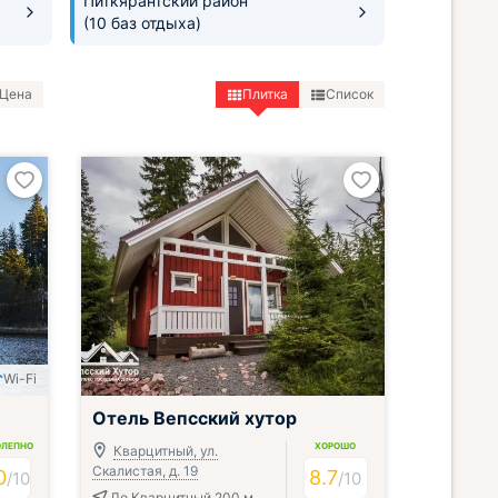
Питкярантский район
)
(10 баз отдыха)
Цена
Плитка
Список
Wi-Fi
Отель Вепсский хутор
ОЛЕПНО
ХОРОШО
Кварцитный, ул.
Скалистая, д. 19
0
8.7
/
10
/
10
До Кварцитный 200 м