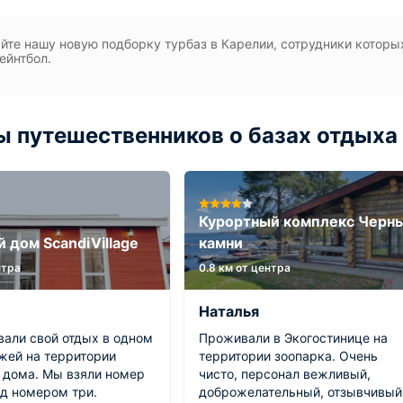
йте нашу новую подборку турбаз в Карелии, сотрудники которы
пейнтбол.
 путешественников о базах отдыха
Курортный комплекс Черн
й дом ScandiVillage
камни
нтра
0.8 км от центра
Наталья
вали свой отдых в одном
Проживали в Экогостинице на
джей на территории
территории зоопарка. Очень
о дома. Мы взяли номер
чисто, персонал вежливый,
од номером три.
доброжелательный, отзывчивый