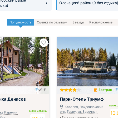
горский район
Олонецкий район
(9 баз отдыха
дыха)
:
Популярность
Оценка по отзывам
Звезды
Расположение
Wi-Fi
Завтрак
Завтрак включён
ыха Денисов
Парк-Отель Триумф
ВЕЛИК
Карелия, Лахденпохский
р-н, Терву, ул. Заречная
ОЧЕНЬ ХОРОШО
ка Карелия,
10.
р-н,
До Лумиваара 11.2 км