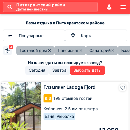
Питкярантский район
Даты неизвестны
Базы отдыха в Питкярантском районе
Популярные
Карта
4
Гостевой дом
Пансионат
Санаторий
Баз
Сегодня
Завтра
Выбрать даты
Глэмпинг
Глэмпинг Ladoga Fjord
Ladoga
Fjord
9.3
198 отзывов гостей
Койриноя,
2.5 км от центра
Баня
Рыбалка