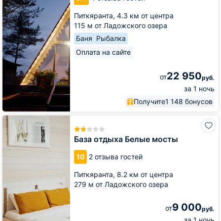
House
Питкяранта,
4.3 км от центра
115 м от Ладожского озера
Баня
Рыбалка
Оплата на сайте
22 950
от
руб.
за 1 ночь
Получите
1 148 бонусов
База
отдыха
Белые
База отдыха Белые мосты
мосты
10
2 отзыва гостей
Питкяранта,
8.2 км от центра
279 м от Ладожского озера
9 000
от
руб.
за 1 ночь