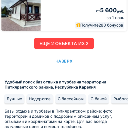
Карелии
5 600
от
руб.
за 1 ночь
Получите
280 бонусов
ЕЩË 2 ОБЪЕКТА ИЗ 2
НАВЕРХ
Удобный поиск баз отдыха и турбаз на территории
Питкярантского района, Республика Карелия
Лучшие
Недорогие
С бассейном
С баней
Рыбол
Базы отдыха и турбазы в Питкярантском районе: фото
территории и домиков с подробным описанием услуг,
отзывами и координатами на карте. Для вас всегда
актуальные цены и номера телефонов.