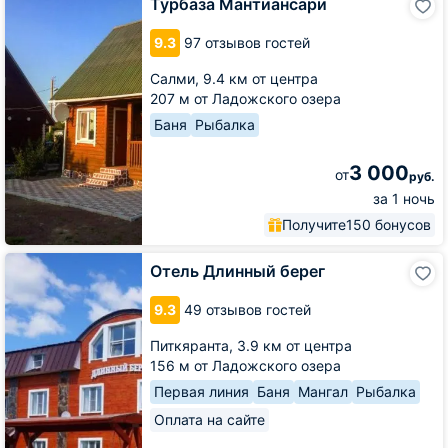
Турбаза Мантиансари
Мантиансари
9.3
97 отзывов гостей
Салми,
9.4 км от центра
207 м от Ладожского озера
Баня
Рыбалка
3 000
от
руб.
за 1 ночь
Получите
150 бонусов
Отель
Отель Длинный берег
Длинный
берег
9.3
49 отзывов гостей
Питкяранта,
3.9 км от центра
156 м от Ладожского озера
Первая линия
Баня
Мангал
Рыбалка
Оплата на сайте