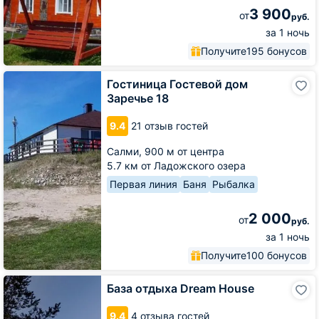
3 900
от
руб.
за 1 ночь
Получите
195 бонусов
Гостиница
Гостиница Гостевой дом
Гостевой
Заречье 18
дом
Заречье
9.4
21 отзыв гостей
18
Салми,
900 м от центра
5.7 км от Ладожского озера
Первая линия
Баня
Рыбалка
2 000
от
руб.
за 1 ночь
Получите
100 бонусов
База
База отдыха Dream House
отдыха
Dream
9.4
4 отзыва гостей