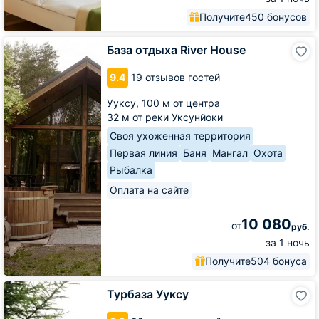
Получите
450 бонусов
База
База отдыха River House
отдыха
River
9.4
19 отзывов гостей
House
Ууксу,
100 м от центра
32 м от реки Уксунйоки
Своя ухоженная территория
Первая линия
Баня
Мангал
Охота
Рыбалка
Оплата на сайте
10 080
от
руб.
за 1 ночь
Получите
504 бонуса
Турбаза
Турбаза Ууксу
Ууксу