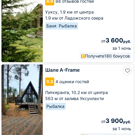
8.9
88 отзывов гостей
Ууксу,
1.9 км от центра
1.9 км от Ладожского озера
Баня
Рыбалка
3 600
от
руб.
за 1 ночь
Получите
180 бонусов
Шале
Шале A-Frame
A-
Frame
9.3
4 оценки гостей
Питкяранта,
10.2 км от центра
563 м от залива Уксунлахти
Рыбалка
3 900
от
руб.
за 1 ночь