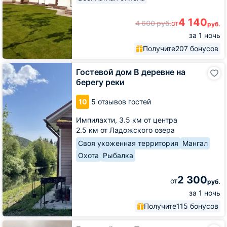
4 140
4 600
руб.
от
руб.
за 1 ночь
Получите
207 бонусов
Гостевой
Гостевой дом В деревне на
дом
берегу реки
В
деревне
10
5 отзывов гостей
на
берегу
Импилахти,
3.5 км от центра
реки
2.5 км от Ладожского озера
Своя ухоженная территория
Мангал
Охота
Рыбалка
2 300
от
руб.
за 1 ночь
Получите
115 бонусов
Гостевой