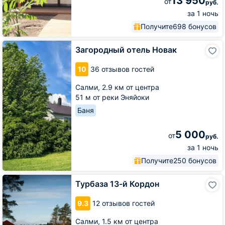
13 950
от
руб.
за 1 ночь
Получите
698 бонусов
Загородный
Загородный отель Новак
отель
Новак
10
36 отзывов гостей
Салми,
2.9 км от центра
51 м от реки Эняйоки
Баня
5 000
от
руб.
за 1 ночь
Получите
250 бонусов
Турбаза
Турбаза 13-й Кордон
13-
й
9.3
12 отзывов гостей
Кордон
Салми,
1.5 км от центра