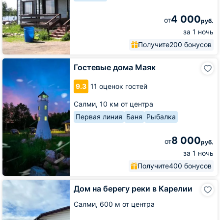
4 000
от
руб.
за 1 ночь
Получите
200 бонусов
Гостевые
Гостевые дома Маяк
дома
Маяк
9.3
11 оценок гостей
Салми,
10 км от центра
Первая линия
Баня
Рыбалка
8 000
от
руб.
за 1 ночь
Получите
400 бонусов
Дом
Дом на берегу реки в Карелии
на
берегу
Салми,
600 м от центра
реки
в