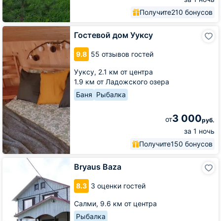
Получите
210 бонусов
Гостевой
Гостевой дом Ууксу
дом
Ууксу
9.8
55 отзывов гостей
Ууксу,
2.1 км от центра
1.9 км от Ладожского озера
Баня
Рыбалка
3 000
от
руб.
за 1 ночь
Получите
150 бонусов
Bryaus
Bryaus Baza
Baza
8.3
3 оценки гостей
Салми,
9.6 км от центра
Рыбалка