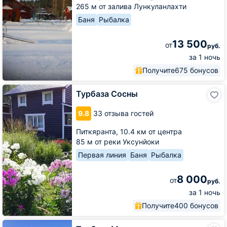
265 м от залива Лункуланлахти
Баня
Рыбалка
13 500
от
руб.
за 1 ночь
Получите
675 бонусов
Турбаза
Турбаза Сосны
Сосны
9.8
33 отзыва гостей
Питкяранта,
10.4 км от центра
85 м от реки Уксунйоки
Первая линия
Баня
Рыбалка
8 000
от
руб.
за 1 ночь
Получите
400 бонусов
Турбаза