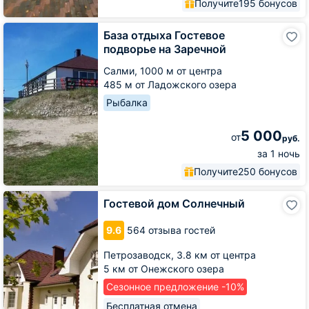
Получите
195 бонусов
База
База отдыха Гостевое
отдыха
подворье на Заречной
Гостевое
подворье
Салми,
1000 м от центра
на
485 м от Ладожского озера
Заречной
Рыбалка
5 000
от
руб.
за 1 ночь
Получите
250 бонусов
Гостевой
Гостевой дом Солнечный
дом
Солнечный
9.6
564 отзыва гостей
Петрозаводск,
3.8 км от центра
5 км от Онежского озера
Сезонное предложение -10%
Бесплатная отмена