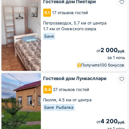
Гостевой дом Пиетари
дом
Пиетари
9.1
17 отзывов гостей
Петрозаводск,
5.7 км от центра
1.7 км от Онежского озера
Баня
2 000
от
руб.
за 1 ночь
Получите
100 бонусов
Гостевой
Гостевой дом Лункасллари
дом
Лункасллари
9.4
27 отзывов гостей
Пюлля,
4.5 км от центра
Баня
Рыбалка
4 200
от
руб.
за 1 ночь