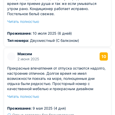
время при приеме душа и так же если умываться
утром рано. Кондиционер работает исправно.
Постельное бельё свежее.
Из недостатков: плесень в углу номера основной
Читать полностью
комнаты. Повар грубая ведь с нее начинаешь утро и
день..., при заезде при первом завтраке мы немного не
Проживание:
10 июля 2025 (6 дней)
поняли что основное блюдо что дополнительное
попросили объяснить.... На что нам сказали ну что вы
Тип номера:
Двухместный (С балконом)
там тормозите.... Это было не приятно слышать, так как
все на разных полках раздачи.В последующие дни то
Максим
же самое лицо и интонация.
10
2 июня 2025
Прекрасные впечатления от отпуска остаются надолго,
настроение отличное. Долгое время не имел
возможности поехать на море, полноценные дни
отдыха были редкостью. Просторный номер с
качественной мебелью и прекрасным дизайном
интерьеров позволяет почувствовать домашний уют и
Читать полностью
свободу передвижения. Высококлассные условия
проживания позволяют наслаждаться каждым
Проживание:
9 мая 2025 (4 дня)
моментом отпуска. Советую посетить это место и
убедиться лично.
Отзыв оставлен без бронирования