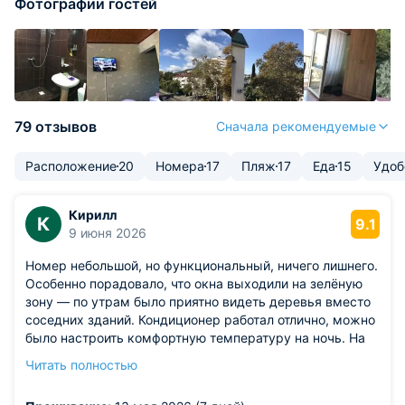
Фотографии гостей
79 отзывов
Сначала рекомендуемые
Расположение
20
Номера
17
Пляж
17
Еда
15
Удоб
Кирилл
К
9.1
9 июня 2026
Номер небольшой, но функциональный, ничего лишнего.
Особенно порадовало, что окна выходили на зелёную
зону — по утрам было приятно видеть деревья вместо
соседних зданий. Кондиционер работал отлично, можно
было настроить комфортную температуру на ночь. На
территории есть небольшая зона с шезлонгами и
Читать полностью
зонтиками — удобно, если не хочешь идти на пляж.
Из недостатков: в душе не было полочки для шампуней