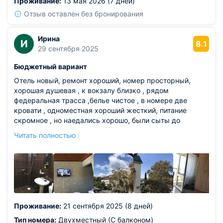
Проживание:
13 мая 2026 (7 дней)
и гелей.
Отзыв оставлен без бронирования
Ирина
И
8.1
29 сентября 2025
Бюджетный вариант
Отель новый, ремонт хороший, номер просторный,
хорошая душевая , к вокзалу близко , рядом
федеральная трасса ,белье чистое , в номере две
кровати , одноместная хороший жесткий, питание
скромное , но наедались хорошо, были сыты до
следующего приёма пищи ! До пляжа не очень далеко ,
Читать полностью
магазины сетевые все рядом, городской парк с
аттракционами близко расположен , есть дельфинарий
, большая набережная , сеть ресторанов и кафе все
близко !
Из недостатков: очень шумно от дороги под окнами,
матрас на двухместной кроватке «убит» верхний слой
просто развалился и нижние слои наполнителя кровати
Проживание:
21 сентября 2025 (8 дней)
ощущаются спиной .
Тип номера:
Двухместный (С балконом)