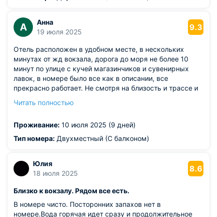
Анна
А
9.3
19 июля 2025
Отель расположен в удобном месте, в нескольких
минутах от жд вокзала, дорога до моря не более 10
минут по улице с кучей магазинчиков и сувенирных
лавок, в номере было все как в описании, все
прекрасно работает. Не смотря на близость и трассе и
жд при закрытых окнах слышимость минимальная и
Читать полностью
совсем не напрягала. Завтраки неплохие есть что
выбрать из блюд и выпечки. В целом проживанием
Проживание:
10 июля 2025 (9 дней)
довольна!
Тип номера:
Двухместный (С балконом)
Юлия
8.6
18 июля 2025
Близко к вокзалу. Рядом все есть.
В номере чисто. Посторонних запахов нет в
номере.Вода горячая идет сразу и продолжительное