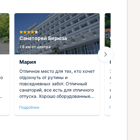
Санаторий Бирюза
Санаторий 
1.8 км от центра
2.4 км от центр
Мария
Мария
Отличное место для тех, кто хочет
Знаменитый с
но
отдохнуть от рутины и
не разочарова
повседневных забот. Отличный
такой ажиотаж
санаторий, все есть для отличного
невозможно п
отпуска. Хорошо оборудованные
довольно выс
номера, техника новая, в ванной
Конечно, все
Подробнее
Подробнее
чистота. Питание разнообразное,
заслужено. О
очень вкусное. Мы остались
территория, 
довольны поездкой!
убранный пля
инфраструкту
бассейнов, в
питание и со