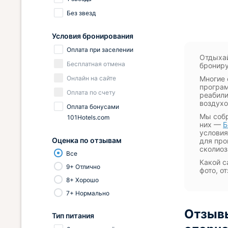
Без звезд
Условия бронирования
Оплата при заселении
Отдыхай
Бесплатная отмена
брониру
Онлайн на сайте
Многие 
програм
Оплата по счету
реабили
воздухо
Оплата бонусами
Мы собр
101Hotels.com
них —
Б
условия
Оценка по отзывам
для про
сколиоз
Все
Какой с
9+ Отлично
фото, о
8+ Хорошо
7+ Нормально
Отзывы
Тип питания