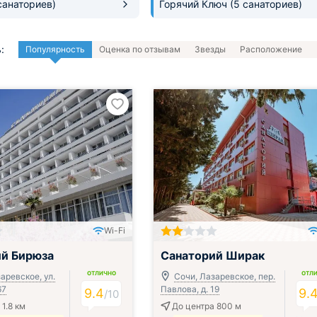
санаториев)
Горячий Ключ
(5 санаториев)
:
Популярность
Оценка по отзывам
Звезды
Расположение
Wi-Fi
ак, обед и ужин
Включён завтрак, обед и ужин
й Бирюза
Санаторий Ширак
ОТЛИЧНО
ОТЛ
аревское, ул.
Сочи, Лазаревское, пер.
67
Павлова, д. 19
9.4
9.
/
10
1.8 км
До центра 800 м