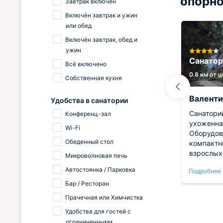
опорно
Завтрак включён
Включён завтрак и ужин
или обед
Включён завтрак, обед и
ужин
e
Гостевой дом Тавуш Сочи
Санато
Всё включено
0.2 км от центра
0.8 км от 
Собственная кухня
Ольга
Валенти
Удобства в санатории
е, все
Очень уютный отель.
Санатори
Конференц-зал
сонал
Администратор Марина приятная
ухоженна
Wi-Fi
дыхаю
и доброжелательная Расположен
Оборудов
Обеденный стол
тся.
в удобном месте , мы и с вокзала
компактн
и на вокзал шли пешком , хоть и
взрослых
Микроволновая печь
не прям близко. До море
Есть пло
Автостоянка / Парковка
Подробнее
Подробнее
прогулочным шагом не больше 10
бильярд.
мин . В гостевом доме во дворе
ориентир
Бар / Ресторан
есть бассейн, чистый , вода
семьей л
Прачечная или Химчистка
приятная. В номере уютно,
Удобства для гостей с
чисто.Есть холодильник, шкаф ,
ограниченными
кондиционер, телевизор, кресло,