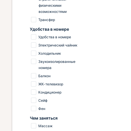
физическими
комод . Ванная комната , все
удобства. Во дворе летняя кухня ,
возможностями
около комнаты свой стол , стулья ,
Трансфер
есть можно на свежем воздухе,
Удобства в номере
сидеть, кайфовать Всё
понравилось, огромное спасибо
Удобства в номере
Электрический чайник
Холодильник
Звукоизолированные
номера
Балкон
ЖК-телевизор
Кондиционер
Сейф
Фен
Чем заняться
Массаж