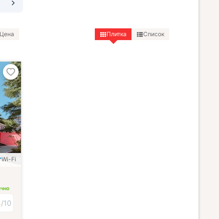
Цена
Плитка
Список
Wi-Fi
ИЧНО
4
/
10