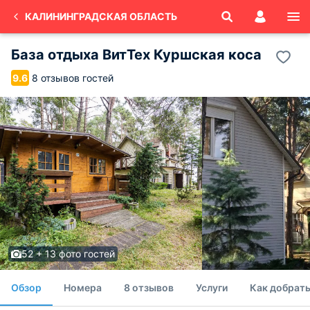
КАЛИНИНГРАДСКАЯ ОБЛАСТЬ
База отдыха ВитТех Куршская коса
8 отзывов гостей
9.6
52 + 13 фото гостей
Обзор
Номера
8 отзывов
Услуги
Как добрать