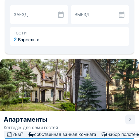
Организовать питание можно на общей кухне, на
которой есть необходимая бытовая техника и посуда. В
ЗАЕЗД
ВЫЕЗД
коттеджах имеется своя оборудованная кухня.
Для гостей доступна детская площадка и парковка. На
ухоженной зеленой территории можно приятно
провести время, наслаждаясь природой и свежим
ГОСТИ
воздухом, взять в прокат велосипеды, попариться в
2
Взрослых
бане, посетить живописные достопримечательности
Куршской косы. Расстояние до железнодорожного
вокзала Зеленоградска — 12,8 км, до аэропорта
Калининграда — 37 км.
Апартаменты
Коттедж для семи гостей
78м²
собственная ванная комната
набор полотен