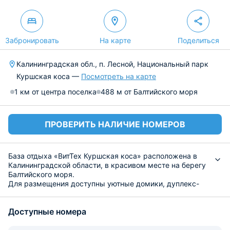
Забронировать
На карте
Поделиться
Калининградская обл., п. Лесной, Национальный парк
Куршская коса —
Посмотреть на карте
1 км от центра поселка
488 м от Балтийского моря
ПРОВЕРИТЬ НАЛИЧИЕ НОМЕРОВ
База отдыха «ВитТех Куршская коса» расположена в
Калининградской области, в красивом месте на берегу
Балтийского моря.
Для размещения доступны уютные домики, дуплекс-
дома и комфортабельные коттеджи. Все варианты
размещения обустроены современными удобствами:
Доступные номера
собственная ванная комната, спальные места с
постельным бельем, холодильник, набор полотенец,
шкаф для вещей. Wi-Fi работает на всей территории.