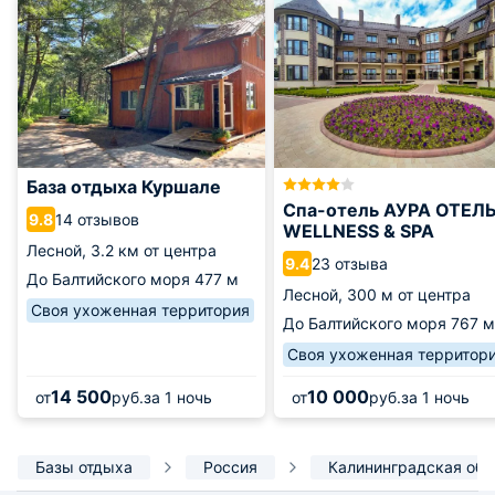
База отдыха Куршале
Спа-отель АУРА ОТЕЛ
14 отзывов
9.8
WELLNESS & SPA
Лесной,
3.2 км от центра
23 отзыва
9.4
До Балтийского моря
477 м
Лесной,
300 м от центра
Своя ухоженная территория
До Балтийского моря
767 м
Своя ухоженная территор
14 500
10 000
от
руб.
за 1 ночь
от
руб.
за 1 ночь
Базы отдыха
Россия
Калининградская обл