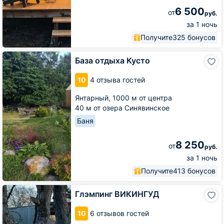
6 500
от
руб.
за 1 ночь
Получите
325 бонусов
База
База отдыха Кусто
отдыха
Кусто
10
4 отзыва гостей
Янтарный,
1000 м от центра
40 м от озера Синявинское
Баня
8 250
от
руб.
за 1 ночь
Получите
413 бонусов
Глэмпинг
Глэмпинг ВИКИНГУД
ВИКИНГУД
10
6 отзывов гостей