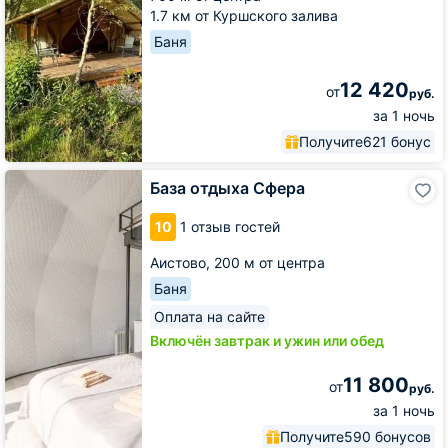
1.7 км от Куршского залива
Баня
12 420
от
руб.
за 1 ночь
Получите
621 бонус
База
База отдыха Сфера
отдыха
Сфера
10
1 отзыв гостей
Аистово,
200 м от центра
Баня
Оплата на сайте
Включён завтрак и ужин или обед
11 800
от
руб.
за 1 ночь
Получите
590 бонусов