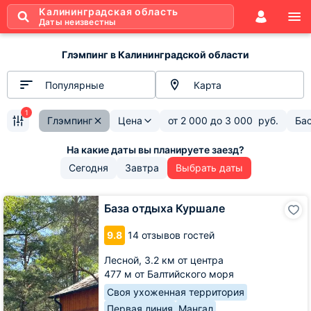
Калининградская область
Даты неизвестны
Глэмпинг в Калининградской области
Популярные
Карта
1
Глэмпинг
Цена
от
2 000
до
3 000
руб.
Ба
Сегодня
Завтра
Выбрать даты
База
База отдыха Куршале
отдыха
Куршале
9.8
14 отзывов гостей
Лесной,
3.2 км от центра
477 м от Балтийского моря
Своя ухоженная территория
Первая линия
Мангал