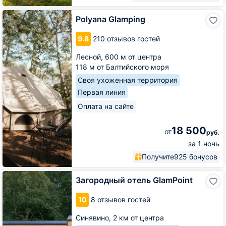
Polyana
Polyana Glamping
Glamping
9.8
210 отзывов гостей
Лесной,
600 м от центра
118 м от Балтийского моря
Своя ухоженная территория
Первая линия
Оплата на сайте
18 500
от
руб.
за 1 ночь
Получите
925 бонусов
Загородный
Загородный отель GlamPoint
отель
GlamPoint
10
8 отзывов гостей
Синявино,
2 км от центра