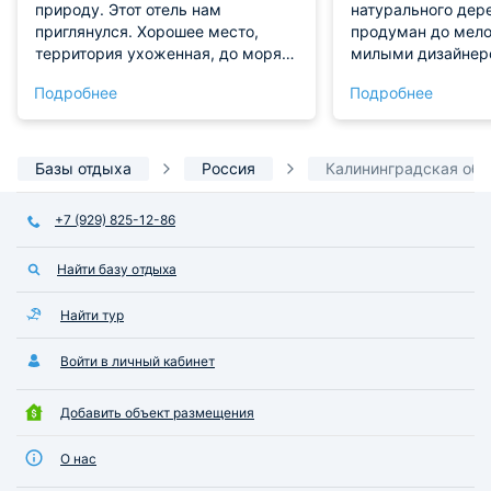
природу. Этот отель нам
натурального дер
приглянулся. Хорошее место,
продуман до мело
территория ухоженная, до моря
милыми дизайнер
всего пару шагов. Домики
деталями. Внутри 
Подробнее
Подробнее
современные, со всеми
комфорта: двуспа
принадлежностями, так что
телевизор, стол с
проживать было комфортно. Мы
чайник и кружки.
остались довольны!
плюс за ухоженн
Базы отдыха
Россия
Калининградская обл
зону, где можно 
отлично отдохнуть
+7 (929) 825-12-86
Рекомендую всем
Найти базу отдыха
Найти тур
Войти в личный кабинет
Добавить объект размещения
О нас