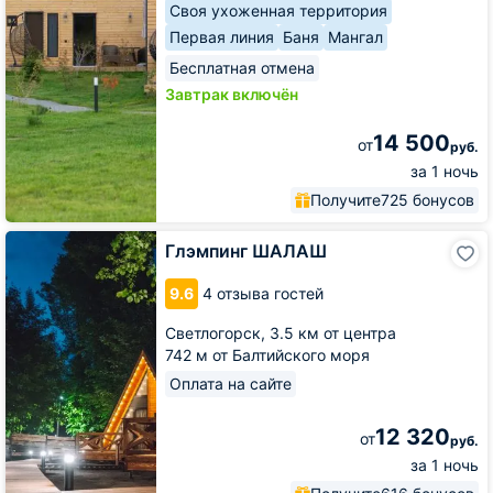
Своя ухоженная территория
Первая линия
Баня
Мангал
Бесплатная отмена
Завтрак включён
14 500
от
руб.
за 1 ночь
Получите
725 бонусов
Глэмпинг
Глэмпинг ШАЛАШ
ШАЛАШ
9.6
4 отзыва гостей
Светлогорск,
3.5 км от центра
742 м от Балтийского моря
Оплата на сайте
12 320
от
руб.
за 1 ночь