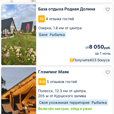
База
База отдыха Родная Долина
отдыха
Родная
10
4 отзыва гостей
Долина
Озерки,
1.8 км от центра
Баня
Рыбалка
8 050
от
руб.
за 1 ночь
Получите
403 бонуса
Глэмпинг
Глэмпинг Маяк
Маяк
9.8
5 отзывов гостей
Полесск,
12.3 км от центра
205 м от Куршского залива
Своя ухоженная территория
Рыбалка
Включён завтрак, обед и ужин