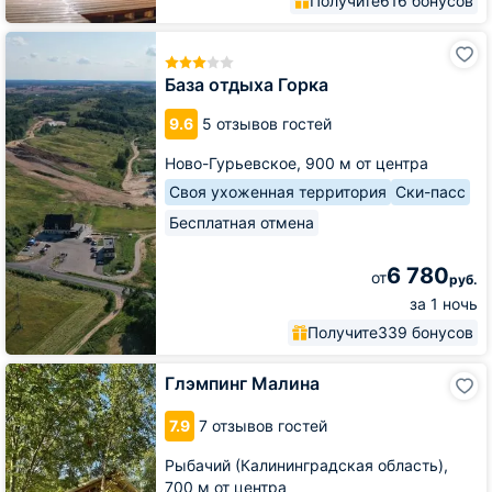
Получите
616 бонусов
База
отдыха
Горка
База отдыха Горка
9.6
5 отзывов гостей
Ново-Гурьевское,
900 м от центра
Своя ухоженная территория
Ски-пасс
Бесплатная отмена
6 780
от
руб.
за 1 ночь
Получите
339 бонусов
Глэмпинг
Глэмпинг Малина
Малина
7.9
7 отзывов гостей
Рыбачий (Калининградская область),
700 м от центра