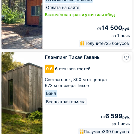
Оплата на сайте
Включён завтрак и ужин или обед
14 500
от
руб.
за 1 ночь
Получите
725 бонусов
Глэмпинг
Глэмпинг Тихая Гавань
Тихая
Гавань
9.6
6 отзывов гостей
Светлогорск,
800 м от центра
673 м от озера Тихое
Баня
Бесплатная отмена
6 599
от
руб.
за 1 ночь
Получите
330 бонусов