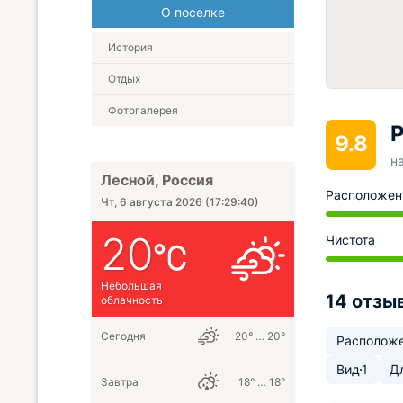
О поселке
История
Отдых
Фотогалерея
Р
9.8
н
Лесной, Россия
Расположен
Чт, 6 августа 2026
(
17:29:41
)
20
Чистота
Небольшая
14 отзы
облачность
Сегодня
20° … 20°
Располож
Вид
1
Д
Завтра
18° … 18°