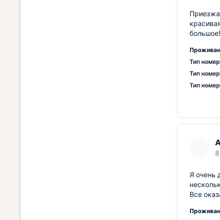
Приезжал
красивая
большое
Проживан
Тип номер
Тип номер
Тип номер
А
8
Я очень 
нескольк
Все оказ
Проживан