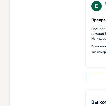
Е
Прекра
Прекрасн
гамаки) 
Из недос
Проживан
Тип номер
Вы хо