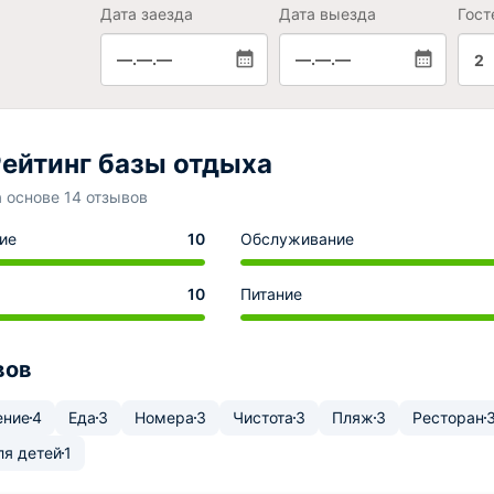
Дата заезда
Дата выезда
Гост
—.—.—
—.—.—
2
ейтинг базы отдыха
а основе 14 отзывов
ие
10
Обслуживание
10
Питание
вов
ение
4
Еда
3
Номера
3
Чистота
3
Пляж
3
Ресторан
ля детей
1