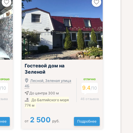
Гостевой дом на
Зеленой
ХОРОШО
ОТЛИЧНО
Лесной, Зеленая улица
4Б
9.4
/
10
/
10
До центра 300 м
тзыва
46 отзывов
До Балтийского моря
774 м
2 500
от
руб.
нее
Подробнее