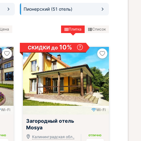
Пионерский
(51 отель)
Цена
Плитка
Список
10%
СКИДКИ до
Wi-Fi
Wi-Fi
;
Загородный отель
Mosya
ИЧНО
ОТЛИЧНО
Калининградская обл.,