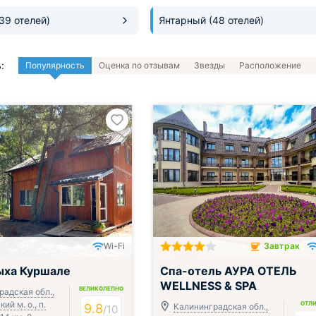
(39 отелей)
Янтарный
(48 отелей)
:
Популярность
Оценка по отзывам
Звезды
Расположение
Wi-Fi
Завтрак
ак и ужин или обед
Завтрак включён
ыха Куршале
Спа-отель АУРА ОТЕЛЬ
WELLNESS & SPA
ВЕЛИКОЛЕПНО
радская обл.,
ий м. о., п.
ОТЛ
9.8
Калининградская обл.,
/
10