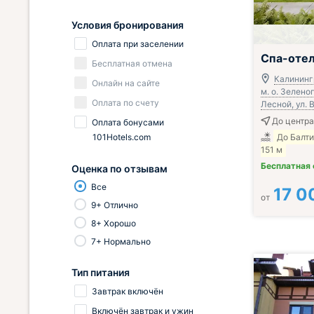
Условия бронирования
Оплата при заселении
Спа-оте
Бесплатная отмена
Калининг
Онлайн на сайте
м. о. Зелено
Оплата по счету
Лесной, ул. 
До центра
Оплата бонусами
101Hotels.com
До Балт
151 м
Бесплатная
Оценка по отзывам
Все
17 0
от
9+ Отлично
8+ Хорошо
7+ Нормально
Тип питания
Завтрак включён
Включён завтрак и ужин