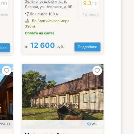
Зеленоградский м. о., п.
4
9.3
/
10
/
10
Лесной, ул. Невского, д. 9Б
До центра 100 м
тзыва
7 отзывов
До Балтийского моря
396 м
Оплата на сайте
12 600
от
руб.
Подробнее
нее
Wi-Fi
Wi-Fi