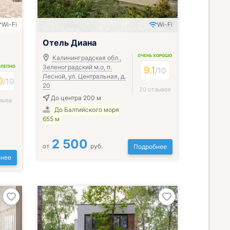
Wi-Fi
Wi-Fi
Отель Диана
ОЧЕНЬ ХОРОШО
Калининградская обл.,
Зеленоградский м.о, п.
ОЛЕПНО
9.1
/
10
Лесной, ул. Центральная, д.
0
/
10
20
20 отзывов
До центра 200 м
зыва
До Балтийского моря
655 м
2 500
от
руб.
Подробнее
нее