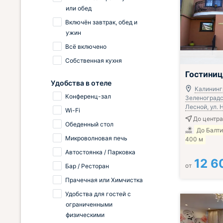
или обед
Включён завтрак, обед и
ужин
Всё включено
Собственная кухня
Гостиниц
Удобства в отеле
Калининг
Конференц-зал
Зеленоградск
Лесной, ул. 
Wi-Fi
До центра
Обеденный стол
До Балт
Микроволновая печь
400 м
Автостоянка / Парковка
12 6
от
Бар / Ресторан
Прачечная или Химчистка
Удобства для гостей с
ограниченными
физическими