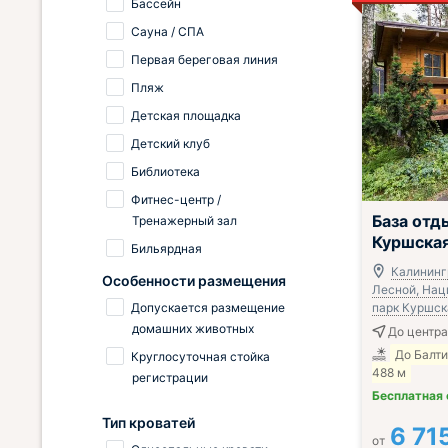
Бассейн
Сауна / СПА
Первая береговая линия
Пляж
Детская площадка
Детский клуб
Библиотека
Фитнес-центр /
;
База отд
Тренажерный зал
Куршская
Бильярдная
Калинингр
Особенности размещения
Лесной, На
Допускается размещение
парк Куршск
домашних животных
До центра
До Балт
Круглосуточная стойка
488 м
регистрации
Бесплатная
Тип кроватей
6 71
от