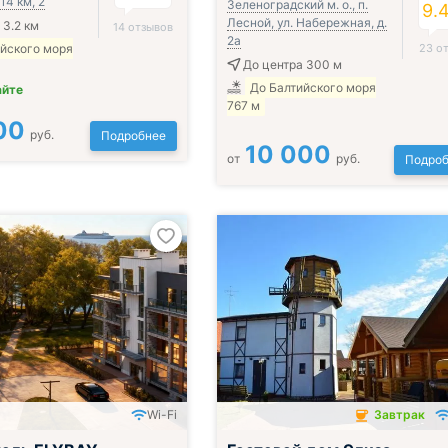
14 км, 2
Зеленоградский м. о., п.
9.
Лесной, ул. Набережная, д.
 3.2 км
14 отзывов
2а
ийского моря
23 о
До центра 300 м
До Балтийского моря
айте
767 м
00
руб.
Подробнее
10 000
от
руб.
Подроб
Wi-Fi
Завтрак
Завтрак включён