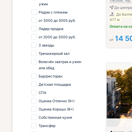
Лесной, тер. 
ужин
До центра
Рядом с пляжем
До Балт
477 м
от
3000
до
5000
руб.
Оплата на с
Лидер продаж
14 5
от
2000
до
3000
руб.
от
3 звезды
Тренажерный зал
Включён завтрак и ужин
или обед
Бар/ресторан
Детская площадка
СПА
Оценка Отлично (9+)
Оценка Хорошо (8+)
Собственная кухня
Трансфер