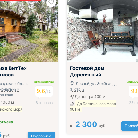
ыха ВитТех
Гостевой дом
 коса
Деревянный
ВЕЛИКОЛЕПНО
ОЧЕНЬ 
адская обл., п.
Лесной, ул. Зелёная, д.
циональный
3, стр. 2
9.6
9.1
/
10
ая коса
До центра 400 м
 1000 м
8 отзывов
23 о
До Балтийского моря
ийского моря
901 м
 отмена
2 300
от
руб.
Подроб
5
руб.
Подробнее