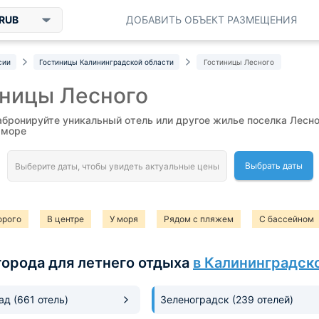
RUB
ДОБАВИТЬ ОБЪЕКТ РАЗМЕЩЕНИЯ
сии
Гостиницы Калининградской области
Гостиницы Лесного
иницы Лесного
абронируйте уникальный отель или другое жилье поселка Лесно
 море
Выбрать даты
орого
В центре
У моря
Рядом с пляжем
С бассейном
города для летнего отдыха
в Калининградск
рад
(661 отель)
Зеленоградск
(239 отелей)