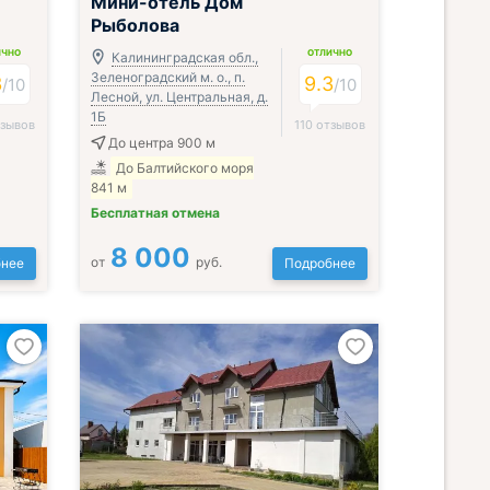
Мини-отель Дом
Рыболова
ИЧНО
ОТЛИЧНО
Калининградская обл.,
Зеленоградский м. о., п.
3
9.3
/
10
/
10
Лесной, ул. Центральная, д.
1Б
тзывов
110 отзывов
До центра 900 м
До Балтийского моря
841 м
Бесплатная отмена
8 000
от
руб.
нее
Подробнее