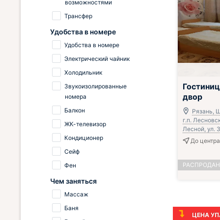
возможностями
Трансфер
Удобства в номере
Удобства в номере
Электрический чайник
Холодильник
Гостиниц
Звукоизолированные
двор
номера
Балкон
Рязань, Ш
г.п. Лесновск
ЖК-телевизор
Лесной, ул. З
Кондиционер
До центра
Сейф
РАСПРОДА
Фен
Чем заняться
Массаж
Баня
ЦЕНА УП