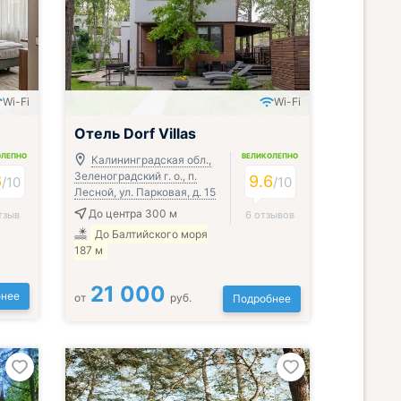
Wi-Fi
Wi-Fi
Отель Dorf Villas
ОЛЕПНО
ВЕЛИКОЛЕПНО
Калининградская обл.,
Зеленоградский г. о., п.
6
9.6
/
10
/
10
Лесной, ул. Парковая, д. 15
До центра 300 м
тзыв
6 отзывов
До Балтийского моря
187 м
21 000
нее
от
руб.
Подробнее