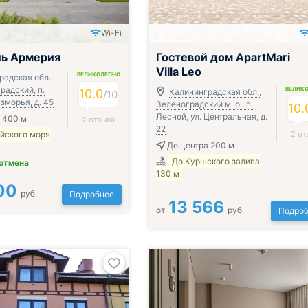
Wi-Fi
ль Армерия
Гостевой дом ApartMari
Villa Leo
ВЕЛИКОЛЕПНО
радская обл.,
градский, п.
ВЕЛИК
10.0
Калининградская обл.,
/
10
Взморья, д. 45
Зеленоградский м. о., п.
10.
Лесной, ул. Центральная, д.
 400 м
2 отзыва
22
ийского моря
2 от
До центра 200 м
До Куршского залива
 отмена
130 м
00
руб.
Подробнее
13 566
от
руб.
Подроб