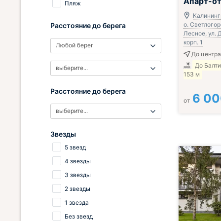
Апарт-о
Пляж
Калинингр
о. Светлогор
Расстояние до берега
Лесное, ул. Д
корп. 1
Любой берег
До центра
До Балт
выберите...
153 м
Расстояние до берега
6 0
от
выберите...
Звезды
5 звезд
4 звезды
3 звезды
2 звезды
1 звезда
Без звезд