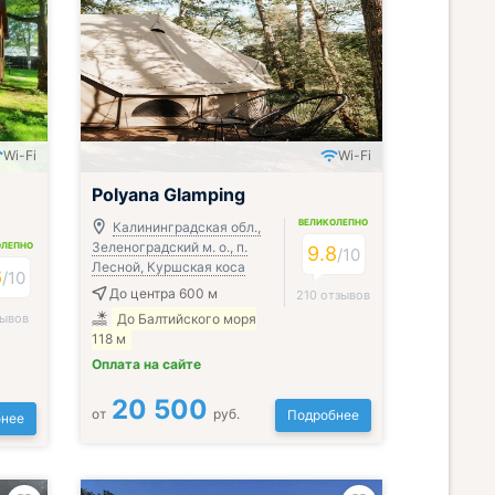
Wi-Fi
Wi-Fi
Polyana Glamping
ВЕЛИКОЛЕПНО
Калининградская обл.,
Зеленоградский м. о., п.
ОЛЕПНО
9.8
/
10
Лесной, Куршская коса
6
/
10
До центра 600 м
210 отзывов
зывов
До Балтийского моря
118 м
Оплата на сайте
20 500
от
руб.
Подробнее
нее