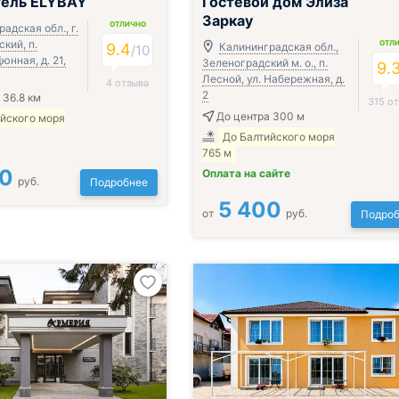
тель ELYBAY
Гостевой дом Элиза
Заркау
ОТЛИЧНО
адская обл., г.
ский, п.
ОТЛ
9.4
Калининградская обл.,
/
10
юнная, д. 21,
Зеленоградский м. о., п.
9.
Лесной, ул. Набережная, д.
4 отзыва
2
 36.8 км
315 о
До центра 300 м
ийского моря
До Балтийского моря
765 м
00
Оплата на сайте
руб.
Подробнее
5 400
от
руб.
Подроб