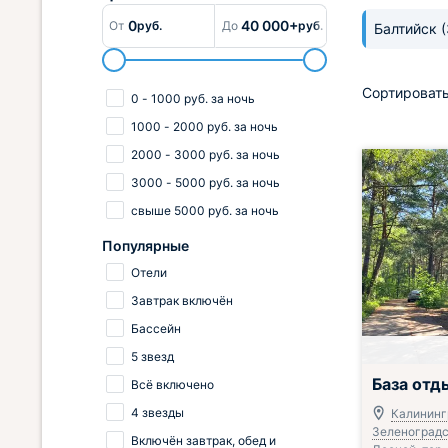
0
40 000+
От
руб.
До
руб.
Балтийск
Сортировать
0
-
1000
руб.
за ночь
1000
-
2000
руб.
за ночь
2000
-
3000
руб.
за ночь
3000
-
5000
руб.
за ночь
свыше
5000
руб.
за ночь
Популярные
Отели
Завтрак включён
Бассейн
5 звезд
Включён завтр
База отд
Всё включено
4 звезды
Калининг
Зеленоградск
Включён завтрак, обед и