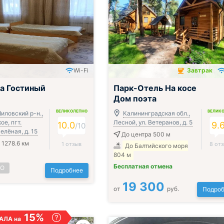
Wi-Fi
Завтрак
Завтрак включён
а Гостиный
Парк-Отель На косе
Дом поэта
ВЕЛИКОЛЕПНО
ВЕЛИК
иловский р-н.,
Калининградская обл.,
ое, пгт.
Лесной, ул. Ветеранов, д. 5
10.0
9.
/
10
елёная, д. 15
До центра 500 м
 1278.6 км
1 отзыв
8 от
До Балтийского моря
804 м
Бесплатная отмена
НО
Подробнее
19 300
от
руб.
Подроб
15%
АЛА на