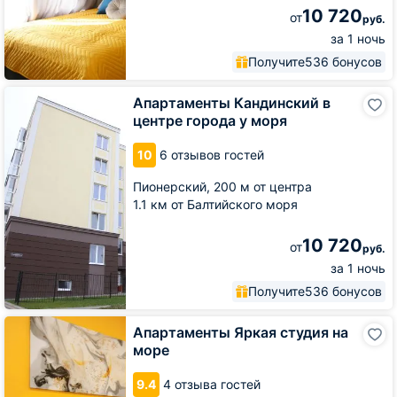
10 720
от
руб.
за 1 ночь
Получите
536 бонусов
Апартаменты
Апартаменты Кандинский в
Кандинский
центре города у моря
в
центре
10
6 отзывов гостей
города
у
Пионерский,
200 м от центра
моря
1.1 км от Балтийского моря
10 720
от
руб.
за 1 ночь
Получите
536 бонусов
Апартаменты
Апартаменты Яркая студия на
Яркая
море
студия
на
9.4
4 отзыва гостей
море