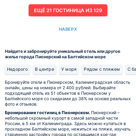
ЕЩË 21 ГОСТИНИЦА ИЗ 129
НАВЕРХ
Найдите и забронируйте уникальный отель или другое
жилье города Пионерский на Балтийском море
Недорого
В центре
У моря
Рядом с пляжем
С б
Бронируйте отели в Пионерском, Калининградская область
онлайн, цены на номера от 2 400 рублей. Выбирайте
подходящий отель из 51 объектов в Пионерском у
Балтийского моря со скидками до 38% на основе реальных
фото и отзывов.
Бронирование гостиниц в Пионерском.
Пионерский –
небольшой скромный курорт в самой западной части
России, в 5 км от Калининграда. Здесь можно купаться в
прохладном Балтийском море, нежиться на пляже, изучать
старинную застройку города по оставшимся кое-где