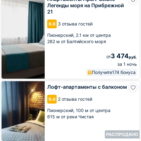
Apart-
Легенды моря на Прибрежной
deluxe
21
Легенды
моря
9.8
3 отзыва гостей
на
Прибрежной
Пионерский,
2.1 км от центра
21
282 м от Балтийского моря
3 474
от
руб.
за 1 ночь
Получите
174 бонуса
Лофт-
Лофт-апартаменты с балконом
апартаменты
с
9.4
2 отзыва гостей
балконом
Пионерский,
100 м от центра
615 м от реки Чистая
РАСПРОДАНО