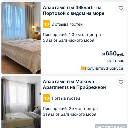
Апартаменты
Апартаменты 39kvartir на
39kvartir
Портовой с видом на море
на
Портовой
10
2 отзыва гостей
с
видом
Пионерский,
1.3 км от центра
на
53 м от Балтийского моря
море
650
от
руб.
за 1 ночь
Получите
33 бонуса
Апартаменты
Апартаменты Malkova
Malkova
Apartments на Прибрежной
Apartments
на
10
1 отзыв гостей
Прибрежной
Пионерский,
2 км от центра
319 м от Балтийского моря
РАСПРОДАНО