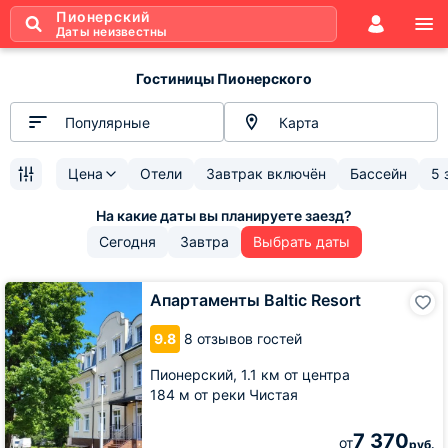
Пионерский
Даты неизвестны
Гостиницы Пионерского
Популярные
Карта
Цена
Отели
Завтрак включён
Бассейн
5 
Сегодня
Завтра
Выбрать даты
Апартаменты
Апартаменты Baltic Resort
Baltic
Resort
9.8
8 отзывов гостей
Пионерский,
1.1 км от центра
184 м от реки Чистая
7 370
от
руб.