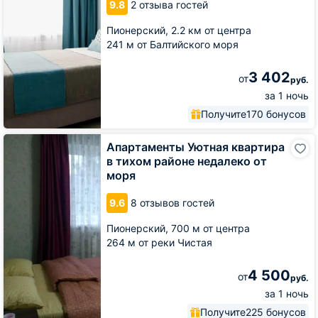
9.8
2 отзыва гостей
на
Прибрежной
Пионерский,
2.2 км от центра
21/1
241 м от Балтийского моря
3 402
от
руб.
за 1 ночь
Получите
170 бонусов
Апартаменты
Апартаменты Уютная квартира
Уютная
в тихом районе недалеко от
квартира
моря
в
тихом
9.6
8 отзывов гостей
районе
недалеко
Пионерский,
700 м от центра
от
моря
264 м от реки Чистая
4 500
от
руб.
за 1 ночь
Получите
225 бонусов