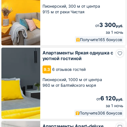
Пионерский,
300 м от центра
915 м от реки Чистая
3 300
от
руб.
за 1 ночь
Получите
165 бонусов
Апартаменты
Апартаменты Яркая однушка с
Яркая
уютной гостиной
однушка
с
9.3
6 отзывов гостей
уютной
гостиной
Пионерский,
1000 м от центра
960 м от Балтийского моря
6 120
от
руб.
за 1 ночь
Получите
306 бонусов
Апартаменты
Апартаменты Apart-deluxe