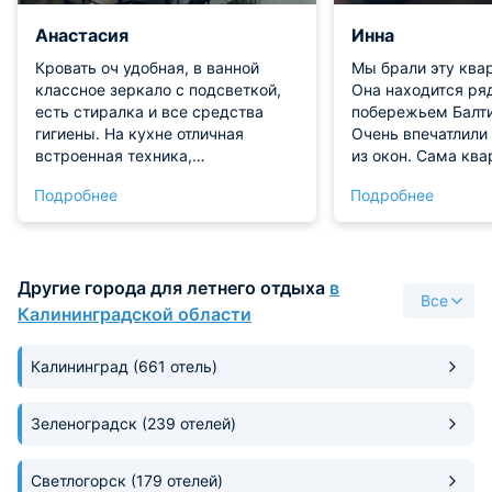
Анастасия
Инна
Кровать оч удобная, в ванной
Мы брали эту квар
классное зеркало с подсветкой,
Она находится ря
есть стиралка и все средства
побережьем Балти
гигиены. На кухне отличная
Очень впечатлили
встроенная техника,
из окон. Сама кв
супермаркеты прямо под боком.
приятна, с хорош
Подробнее
Подробнее
Рады, что выбрали это место,
наполнением. Не
рекомендую!
текстиль нам пре
постельное уже б
Очень чисто и уют
Другие города для летнего отдыха
в
Все
Калининградской области
Калининград
(661 отель)
Зеленоградск
(239 отелей)
Светлогорск
(179 отелей)