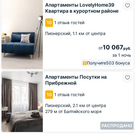
Апартаменты
Апартаменты LovelyHome39
LovelyHome39
Квартира в курортном районе
Квартира
в
10
1 отзыв гостей
курортном
районе
Пионерский,
1.1 км от центра
10 067
от
руб.
за 1 ночь
Получите
503 бонуса
Апартаменты
Апартаменты Посутки на
Посутки
Прибрежной
на
Прибрежной
10
1 отзыв гостей
Пионерский,
2.1 км от центра
279 м от Балтийского моря
РАСПРОДАНО