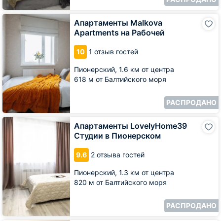
Апартаменты
Апартаменты Malkova
Malkova
Apartments на Рабочей
Apartments
на
10
1 отзыв гостей
Рабочей
Пионерский,
1.6 км от центра
618 м от Балтийского моря
РАСПРОДАНО
Апартаменты
Апартаменты LovelyHome39
LovelyHome39
Студии в Пионерском
Студии
в
9.6
2 отзыва гостей
Пионерском
Пионерский,
1.3 км от центра
820 м от Балтийского моря
РАСПРОДАНО