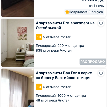
руб.
за 1 ночь
Получите
393 бонуса
Апартаменты
Апартаменты Pro.apartment на
Pro.apartment
Октябрьской
на
Октябрьской
10
5 отзывов гостей
Пионерский,
200 м от центра
838 м от реки Чистая
РАСПРОДАНО
Апартаменты
Апартаменты Ван Гог в парке
Ван
на берегу Балтийского моря
Гог
в
10
6 отзывов гостей
парке
на
Пионерский,
1000 м от центра
берегу
48 м от реки Чистая
Балтийского
моря