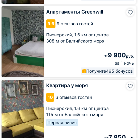
Апартаменты
Апартаменты Greenwill
Greenwill
9.6
9 отзывов гостей
Пионерский,
1.6 км от центра
308 м от Балтийского моря
9 900
от
руб.
за 1 ночь
Получите
495 бонусов
Квартира
Квартира у моря
у
моря
10
6 отзывов гостей
Пионерский,
1.6 км от центра
115 м от Балтийского моря
Первая линия
7 850
от