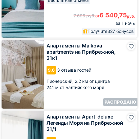
Бесплатная отмена
6 540,75
7 695
руб.
от
руб.
за 1 ночь
Получите
327 бонусов
Апартаменты
Апартаменты Malkova
Malkova
apartments на Прибрежной,
apartments
21к1
на
Прибрежной,
9.6
3 отзыва гостей
21к1
Пионерский,
2.2 км от центра
241 м от Балтийского моря
РАСПРОДАНО
Апартаменты
Апартаменты Apart-deluxe
Apart-
Легенды Моря на Прибрежной
deluxe
21/1
Легенды
Моря