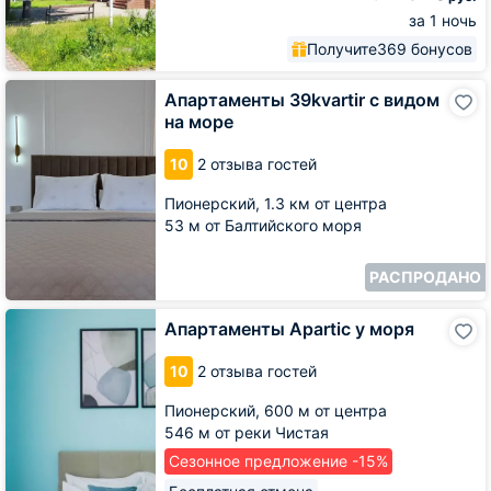
за 1 ночь
Получите
369 бонусов
Апартаменты
Апартаменты 39kvartir с видом
39kvartir
на море
с
видом
10
2 отзыва гостей
на
море
Пионерский,
1.3 км от центра
53 м от Балтийского моря
РАСПРОДАНО
Апартаменты
Апартаменты Apartic у моря
Apartic
у
10
2 отзыва гостей
моря
Пионерский,
600 м от центра
546 м от реки Чистая
Сезонное предложение -15%