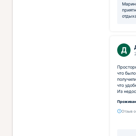
Марина
приятн
отдыха
Д
Просторн
что было
получили
что удоб
Из недос
Проживан
Отзыв о