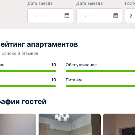
Дата заезда
Дата выезда
Гост
—.—.—
—.—.—
2
ейтинг апартаментов
а основе 8 отзывов
ие
10
Обслуживание
10
Питание
афии гостей