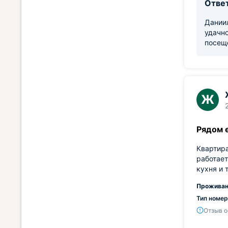
Ответ
Даниил
удачн
посещ
Ж
Рядом 
Квартира
работает
кухня и 
Проживан
Тип номер
Отзыв о