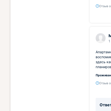
Отзыв о
1
Апартаме
воспомин
здесь ка
планиро
Проживан
Отзыв о
Ответ