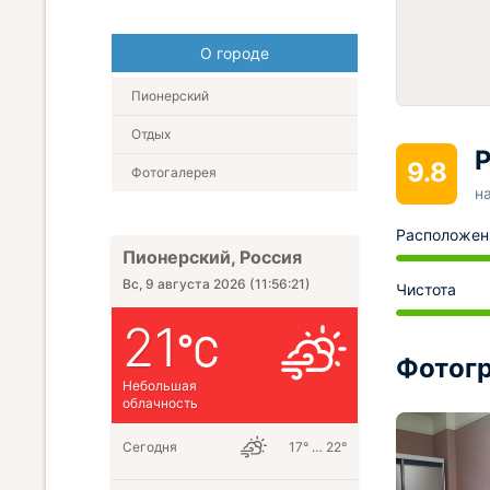
О городе
Пионерский
Отдых
Р
9.8
Фотогалерея
н
Расположен
Пионерский, Россия
Вс, 9 августа 2026
(
11:56:23
)
Чистота
21
Фотогр
Небольшая
облачность
Сегодня
17° … 22°