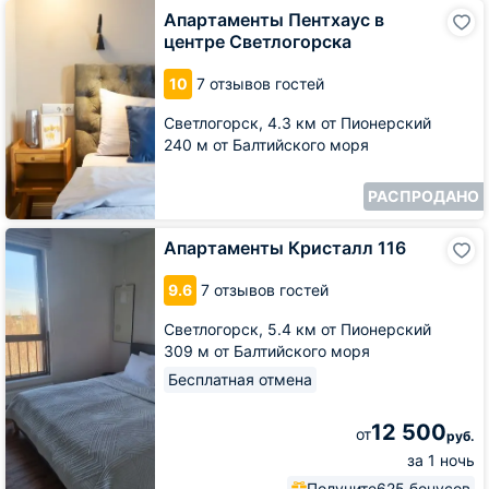
Апартаменты
Апартаменты Пентхаус в
Пентхаус
центре Светлогорска
в
центре
10
7 отзывов гостей
Светлогорска
Светлогорск,
4.3 км от Пионерский
240 м от Балтийского моря
РАСПРОДАНО
Апартаменты
Апартаменты Кристалл 116
Кристалл
116
9.6
7 отзывов гостей
Светлогорск,
5.4 км от Пионерский
309 м от Балтийского моря
Бесплатная отмена
12 500
от
руб.
за 1 ночь
Получите
625 бонусов