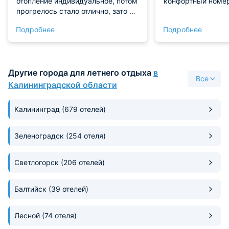
отопление индивидуальное, потом
конфортный номе
прогрелось стало отлично, зато в
весенний и осенний сезон, когда
Подробнее
Подробнее
нет отопления здесь тепло Мебель
новая, постель комфортная,
подушки шикарные, белье
свежее. Все отлично для
Другие города для летнего отдыха
в
нормального человека. Выше
Все
только люкс Со стороны улицы
Калининградской области
шум от машин, со стороны двора
тишина и спокойствие
Калининград
(679 отелей)
Зеленоградск
(254 отеля)
Светлогорск
(206 отелей)
Балтийск
(39 отелей)
Лесной
(74 отеля)