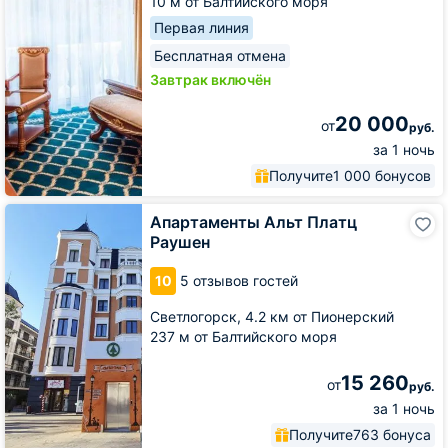
10 м от Балтийского моря
Первая линия
Бесплатная отмена
Завтрак включён
20 000
от
руб.
за 1 ночь
Получите
1 000 бонусов
Апартаменты
Апартаменты Альт Платц
Альт
Раушен
Платц
Раушен
10
5 отзывов гостей
Светлогорск,
4.2 км от Пионерский
237 м от Балтийского моря
15 260
от
руб.
за 1 ночь
Получите
763 бонуса