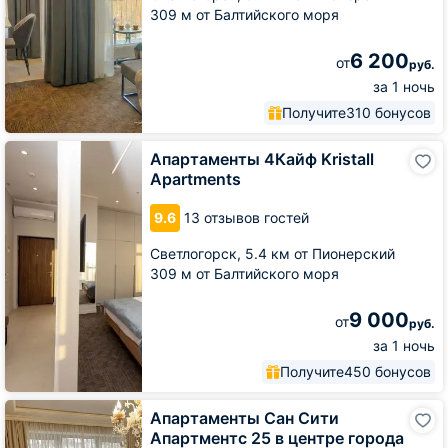
309 м от Балтийского моря
6 200
от
руб.
за 1 ночь
Получите
310 бонусов
Апартаменты
Апартаменты 4Кайф Kristall
4Кайф
Apartments
Kristall
Apartments
9.6
13 отзывов гостей
Светлогорск,
5.4 км от Пионерский
309 м от Балтийского моря
9 000
от
руб.
за 1 ночь
Получите
450 бонусов
Апартаменты
Апартаменты Сан Сити
Сан
Апартментс 25 в центре города
Сити