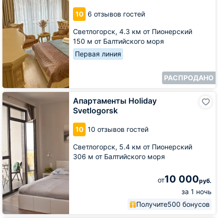
Апартментс
10
6 отзывов гостей
25
в
Светлогорск,
4.3 км от Пионерский
центре
150 м от Балтийского моря
города
Первая линия
РАСПРОДАНО
Апартаменты
Апартаменты Holiday
Holiday
Svetlogorsk
Svetlogorsk
10
10 отзывов гостей
Светлогорск,
5.4 км от Пионерский
306 м от Балтийского моря
10 000
от
руб.
за 1 ночь
Получите
500 бонусов