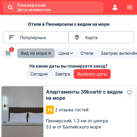
Пионерский
Даты неизвестны
Отели в Пионерском с видом на море
Популярные
Карта
1
Вид на море
Цена
Отели
Завтрак включё
Сегодня
Завтра
Выбрать даты
Апартаменты
Апартаменты 39kvartir с видом
39kvartir
на море
с
видом
10
2 отзыва гостей
на
море
Пионерский,
1.3 км от центра
53 м от Балтийского моря