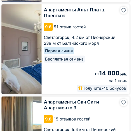
Апартаменты
Апартаменты Альт Платц
Альт
Престиж
Платц
Престиж
9.6
51 отзыв гостей
Светлогорск,
4.2 км от Пионерский
239 м от Балтийского моря
Первая линия
Бесплатная отмена
14 800
от
руб.
за 1 ночь
Получите
740 бонусов
Апартаменты
Апартаменты Сан Сити
Сан
Апартментс 3
Сити
Апартментс
9.8
15 отзывов гостей
3
Светлогорск,
5.4 км от Пионерский