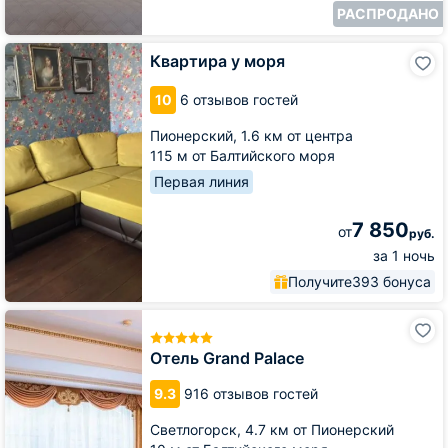
РАСПРОДАНО
Квартира
Квартира у моря
у
моря
10
6 отзывов гостей
Пионерский,
1.6 км от центра
115 м от Балтийского моря
Первая линия
7 850
от
руб.
за 1 ночь
Получите
393 бонуса
Отель
Grand
Palace
Отель Grand Palace
9.3
916 отзывов гостей
Светлогорск,
4.7 км от Пионерский