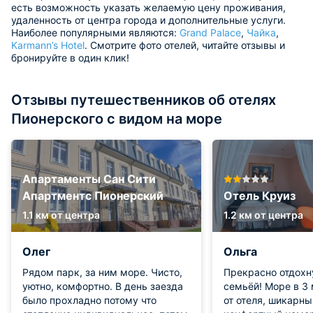
есть возможность указать желаемую цену проживания,
удаленность от центра города и дополнительные услуги.
Наиболее популярными являются:
Grand Palace
,
Чайка
,
Karmann’s Hotel
. Смотрите фото отелей, читайте отзывы и
бронируйте в один клик!
Отзывы путешественников об отелях
Пионерского с видом на море
Апартаменты Сан Сити
Апартментс Пионерский
Отель Круиз
1.1 км от центра
1.2 км от центра
Олег
Ольга
Рядом парк, за ним море. Чисто,
Прекрасно отдохн
уютно, комфортно. В день заезда
семьёй! Море в 3 минутах ходьбы
было прохладно потому что
от отеля, шикарны