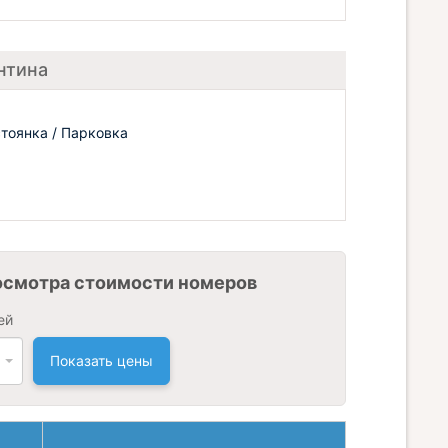
нтина
тоянка / Парковка
осмотра стоимости номеров
ей
Показать цены