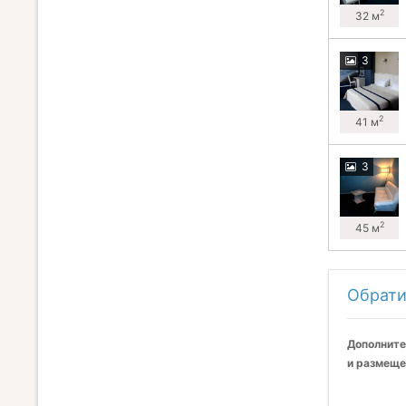
2
32 м
3
2
41 м
3
2
45 м
Обрати
Дополните
и размеще