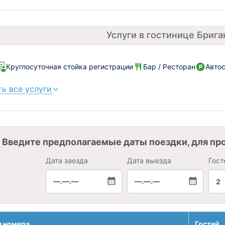
Услуги в гостинице Брига
Круглосуточная стойка регистрации
Бар / Ресторан
Автос
ь все услуги
Введите предполагаемые даты поездки, для пр
Дата заезда
Дата выезда
Гост
—.—.—
—.—.—
2
я номера
Гостей