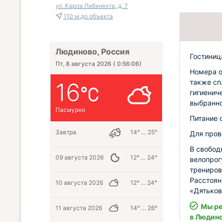
ул. Карла Либкнехта, д. 7
110 м
до объекта
Людиново, Россия
Гостиниц
Пт, 8 августа 2026
(
0:56:07
)
Номера о
также сп
16
гигиенич
выбранно
Пасмурно
Питание 
Завтра
14° … 25°
Для пров
В свобод
09 августа 2026
12° … 24°
велопрог
трениров
Расстоян
10 августа 2026
12° … 24°
«Дятьков
Мы ре
11 августа 2026
14° … 26°
в Людин