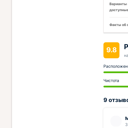
Варианты 
доступные
Факты об 
Р
9.8
н
Расположен
Чистота
9 отзыв
3