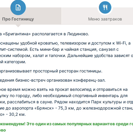
Про Гостиницу
Меню завтраков
а «Бригантина» располагается в Людиново.
снащены удобной кроватью, телевизором и доступом к Wi-Fi, а
лит-системой. Есть мини-бар и чайная станция, санузел с
еским набором, халат и тапочки. Дальнейшие удобства зависят о
й категории.
организовывает просторный ресторан гостиницы.
едения бизнес-встреч организован конференц-зал.
ное время можно взять на прокат велосипед и отправиться на
улку по городу, либо необходимый спортивный инвентарь для
ки, расслабиться в сауне. Рядом находится Парк культуры и от
ие до аэропорта «Брянск» - 75,3 км, до железнодорожной стан
о» - 30,2 км.
комендуем! Это один из самых популярных вариантов среди г
ово