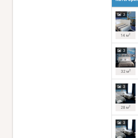
3
2
14 м
3
2
32 м
3
2
28 м
3