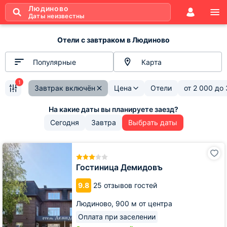
Людиново
Даты неизвестны
Отели с завтраком в Людиново
Популярные
Карта
1
Завтрак включён
Цена
Отели
от
2 000
до
Сегодня
Завтра
Выбрать даты
Гостиница
Демидовъ
Гостиница Демидовъ
9.8
25 отзывов гостей
Людиново,
900 м от центра
Оплата при заселении