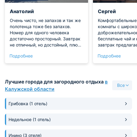
Анатолий
Сергей
Очень чисто, не запахов и так же
Комфортабельные
полотенца тоже без запахов.
комнаты с широко
Номер для одного человека
доброжелательное
достаточно просторный. Завтрак
бесплатные чай и 
не отличный, но достойный, плюс
завтрак предлага
можно выбирать.
аппетитная еда. В
Подробнее
Подробнее
доступности рас
магазины, включая
"Фикс Прайс", апт
небольшой торгов
Лучшие города для загородного отдыха
в
Все
Калужской области
Грибовка
(1 отель)
Недельное
(1 отель)
Инино
(3 отеля)