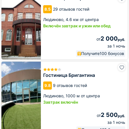
Астерия
8.5
29 отзывов гостей
Людиново,
4.6 км от центра
Включён завтрак и ужин или обед
2 000
от
руб.
за 1 ночь
Получите
100 бонусов
Гостиница
Бригантина
Гостиница Бригантина
9.8
9 отзывов гостей
Людиново,
1000 м от центра
Завтрак включён
2 500
от
руб.
за 1 ночь