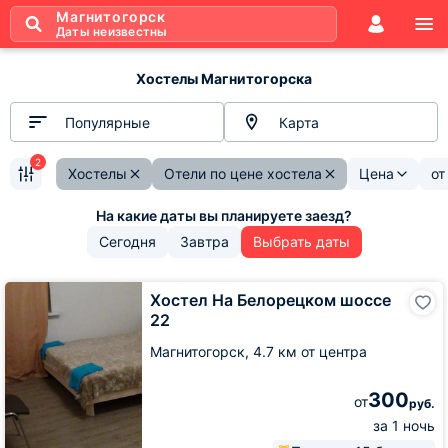
Магнитогорск
Даты неизвестны
Хостелы Магнитогорска
Популярные
Карта
2
Хостелы
Отели по цене хостела
Цена
о
Сегодня
Завтра
Выбрать даты
Хостел
Хостел На Белорецком шоссе
На
22
Белорецком
шоссе
Магнитогорск,
4.7 км от центра
22
300
от
руб.
за 1 ночь