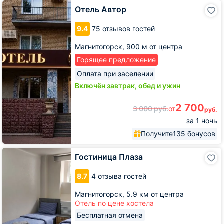
Отель
Отель Автор
Автор
9.4
75 отзывов гостей
Магнитогорск,
900 м от центра
Горящее предложение
Оплата при заселении
Включён завтрак, обед и ужин
2 700
3 000
руб.
от
руб.
за 1 ночь
Получите
135 бонусов
Гостиница
Гостиница Плаза
Плаза
8.7
4 отзыва гостей
Магнитогорск,
5.9 км от центра
Отель по цене хостела
Бесплатная отмена