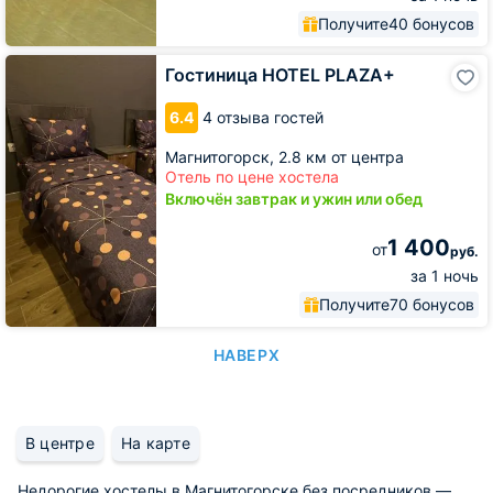
Получите
40 бонусов
Гостиница
Гостиница HOTEL PLAZA+
HOTEL
PLAZA+
6.4
4 отзыва гостей
Магнитогорск,
2.8 км от центра
Отель по цене хостела
Включён завтрак и ужин или обед
1 400
от
руб.
за 1 ночь
Получите
70 бонусов
НАВЕРХ
В центре
На карте
Недорогие хостелы в Магнитогорске без посредников —