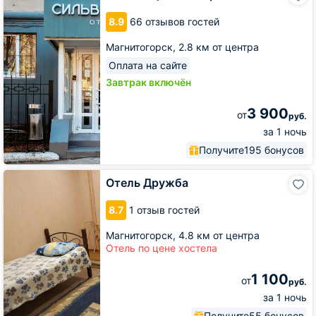
Сити
8.9
66 отзывов гостей
Магнитогорск,
2.8 км от центра
Оплата на сайте
Завтрак включён
3 900
от
руб.
за 1 ночь
Получите
195 бонусов
Отель
Отель Дружба
Дружба
8.7
1 отзыв гостей
Магнитогорск,
4.8 км от центра
Отель по цене хостела
1 100
от
руб.
за 1 ночь
Получите
55 бонусов