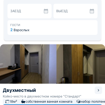
тапочки, средства личной гигиены и фен.
В номере есть чайная станция с чайником, посудой и
ЗАЕЗД
ВЫЕЗД
бутилированной водой. По соседству с отелем
расположено множество кафе, ресторанов, а также
продовольственных магазинов.
В Магнитогорске можно посетить такие места как:
ГОСТИ
площадь «Куранты», «Немецкий квартал», парк
2
Взрослых
Ветеранов Магнитки, увидеть памятник «Тыл — фронту»
и Вечный огонь в центральном парке города. До
аэропорта — 19,8 км, до железнодорожного вокзала —
1,44 км.
Двухместный
Койко-место в двухместном номере "Стандарт"
18м²
собственная ванная комната
набор полотен