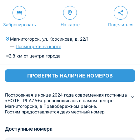
Забронировать
На карте
Поделиться
Магнитогорск, ул. Корсикова, д. 22/1
—
Посмотреть на карте
2.8 км от центра города
ПРОВЕРИТЬ НАЛИЧИЕ НОМЕРОВ
Построенная в конце 2024 года современная гостиница
«HOTEL PLAZA+» расположилась в самом центре
Магнитогорска, в Правобережном районе.
Гостям предоставляется двухместный номер
«Стандарт», который включает в себя: две
одноместные кровати, гладильные принадлежности,
Доступные номера
Wi-Fi и спутниковое телевидение, ЖК-телевизор, стол и
шкаф-купе. В ванне есть душевая кабина с
несколькими режимами напора воды, набор полотенец,