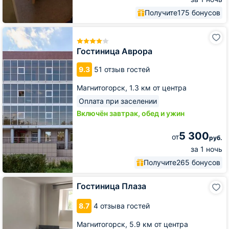
Получите
175 бонусов
Гостиница
Аврора
Гостиница Аврора
9.3
51 отзыв гостей
Магнитогорск,
1.3 км от центра
Оплата при заселении
Включён завтрак, обед и ужин
5 300
от
руб.
за 1 ночь
Получите
265 бонусов
Гостиница
Гостиница Плаза
Плаза
8.7
4 отзыва гостей
Магнитогорск,
5.9 км от центра