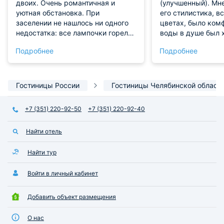
двоих. Очень романтичная и
(улучшенный). Мн
уютная обстановка. При
его стилистика, в
заселении не нашлось ни одного
цветах, было ком
недостатка: все лампочки горели,
воды в душе был 
холодильник шумел еле слышно,
кондиционер хоро
Подробнее
Подробнее
но морозил отлично. Уборка
свет везде был яр
ежедневно и очень качественно.
практически одни
был маленький, п
неудобно с ним.
Гостиницы России
Гостиницы Челябинской област
+7 (351) 220-92-50
+7 (351) 220-92-40
Найти отель
Найти тур
Войти в личный кабинет
Добавить объект размещения
О нас