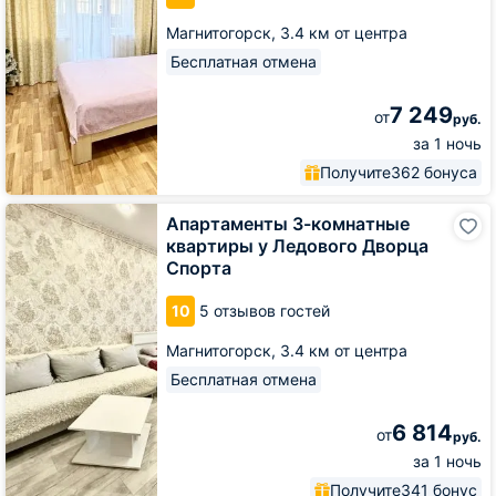
Дворца
Магнитогорск,
3.4 км от центра
Спорта
Бесплатная отмена
7 249
от
руб.
за 1 ночь
Получите
362 бонуса
Апартаменты
Апартаменты 3-комнатные
3-
квартиры у Ледового Дворца
комнатные
Спорта
квартиры
у
10
5 отзывов гостей
Ледового
Дворца
Магнитогорск,
3.4 км от центра
Спорта
Бесплатная отмена
6 814
от
руб.
за 1 ночь
Получите
341 бонус