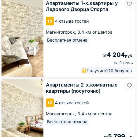
Апартаменты 1-к.квартиры у
1-
Ледового Дворца Спорта
к.квартиры
у
10
4 отзыва гостей
Ледового
Дворца
Магнитогорск,
3.4 км от центра
Спорта
Бесплатная отмена
4 204
от
руб.
за 1 ночь
Получите
210 бонусов
Апартаменты
Апартаменты 2-х.комнатные
2-
квартиры (посуточно)
х.комнатные
квартиры
10
4 отзыва гостей
(посуточно)
Магнитогорск,
3.4 км от центра
Бесплатная отмена
5 799
от