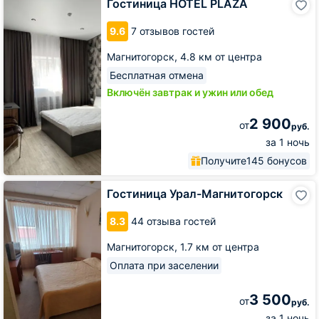
Гостиница HOTEL PLAZA
HOTEL
PLAZA
9.6
7 отзывов гостей
Магнитогорск,
4.8 км от центра
Бесплатная отмена
Включён завтрак и ужин или обед
2 900
от
руб.
за 1 ночь
Получите
145 бонусов
Гостиница
Гостиница Урал-Магнитогорск
Урал-
Магнитогорск
8.3
44 отзыва гостей
Магнитогорск,
1.7 км от центра
Оплата при заселении
3 500
от
руб.
за 1 ночь