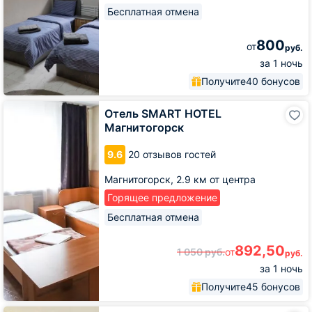
Бесплатная отмена
800
от
руб.
за 1 ночь
Получите
40 бонусов
Отель
Отель SMART HOTEL
SMART
Магнитогорск
HOTEL
Магнитогорск
9.6
20 отзывов гостей
Магнитогорск,
2.9 км от центра
Горящее предложение
Бесплатная отмена
892,50
1 050
руб.
от
руб.
за 1 ночь
Получите
45 бонусов
Апартаменты