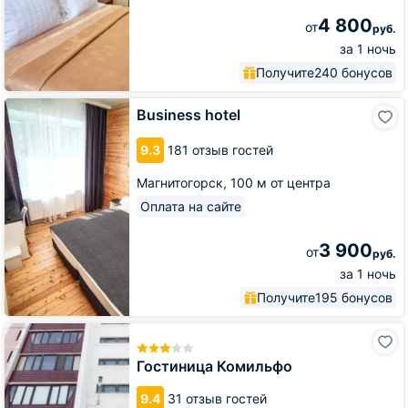
4 800
от
руб.
за 1 ночь
Получите
240 бонусов
Business
Business hotel
hotel
9.3
181 отзыв гостей
Магнитогорск,
100 м от центра
Оплата на сайте
3 900
от
руб.
за 1 ночь
Получите
195 бонусов
Гостиница
Комильфо
Гостиница Комильфо
9.4
31 отзыв гостей