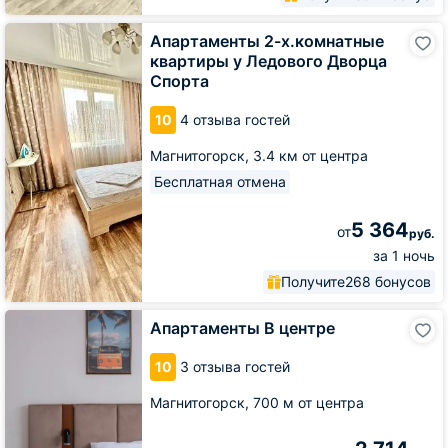
Апартаменты
Апартаменты 2-х.комнатные
2-
квартиры у Ледового Дворца
х.комнатные
Спорта
квартиры
у
10
4 отзыва гостей
Ледового
Дворца
Магнитогорск,
3.4 км от центра
Спорта
Бесплатная отмена
5 364
от
руб.
за 1 ночь
Получите
268 бонусов
Апартаменты
Апартаменты В центре
В
центре
10
3 отзыва гостей
Магнитогорск,
700 м от центра