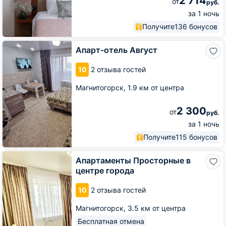
2 714
от
руб.
за 1 ночь
Получите
136 бонусов
Апарт-
Апарт-отель Август
отель
Август
10
2 отзыва гостей
Магнитогорск,
1.9 км от центра
2 300
от
руб.
за 1 ночь
Получите
115 бонусов
Апартаменты
Апартаменты Просторные в
Просторные
центре города
в
центре
10
2 отзыва гостей
города
Магнитогорск,
3.5 км от центра
Бесплатная отмена