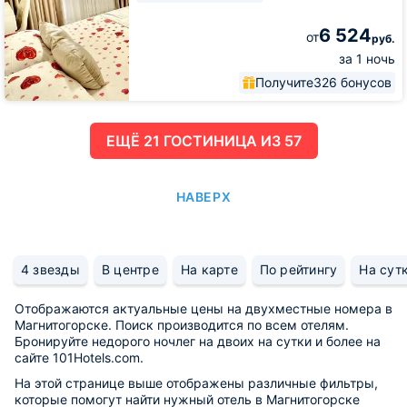
6 524
от
руб.
за 1 ночь
Получите
326 бонусов
ЕЩË 21 ГОСТИНИЦА ИЗ 57
НАВЕРХ
4 звезды
В центре
На карте
По рейтингу
На сут
Отображаются актуальные цены на двухместные номера в
Магнитогорске. Поиск производится по всем отелям.
Бронируйте недорого ночлег на двоих на сутки и более на
сайте 101Hotels.com.
На этой странице выше отображены различные фильтры,
которые помогут найти нужный отель в Магнитогорске