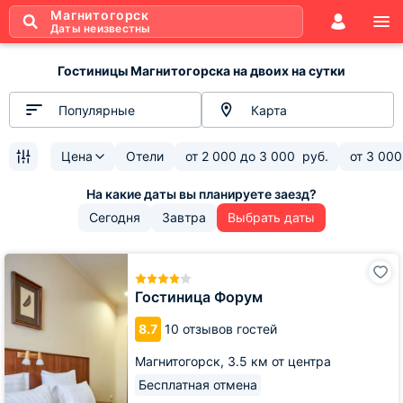
Магнитогорск
Даты неизвестны
Гостиницы Магнитогорска на двоих на сутки
Популярные
Карта
Цена
Отели
от
2 000
до
3 000
руб.
от
3 000
Сегодня
Завтра
Выбрать даты
Гостиница
Форум
Гостиница Форум
8.7
10 отзывов гостей
Магнитогорск,
3.5 км от центра
Бесплатная отмена