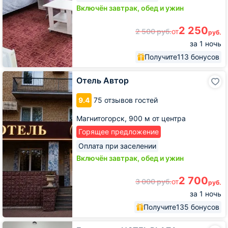
Включён завтрак, обед и ужин
2 250
2 500
руб.
от
руб.
за 1 ночь
Получите
113 бонусов
Отель
Отель Автор
Автор
9.4
75 отзывов гостей
Магнитогорск,
900 м от центра
Горящее предложение
Оплата при заселении
Включён завтрак, обед и ужин
2 700
3 000
руб.
от
руб.
за 1 ночь
Получите
135 бонусов
Гостиница