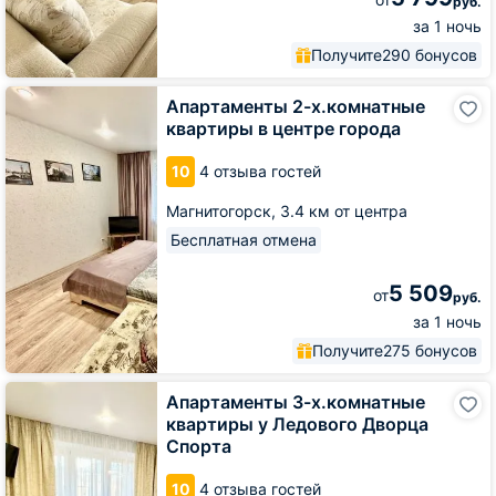
руб.
за 1 ночь
Получите
290 бонусов
Апартаменты
Апартаменты 2-х.комнатные
2-
квартиры в центре города
х.комнатные
квартиры
10
4 отзыва гостей
в
центре
Магнитогорск,
3.4 км от центра
города
Бесплатная отмена
5 509
от
руб.
за 1 ночь
Получите
275 бонусов
Апартаменты
Апартаменты 3-х.комнатные
3-
квартиры у Ледового Дворца
х.комнатные
Спорта
квартиры
у
10
4 отзыва гостей
Ледового