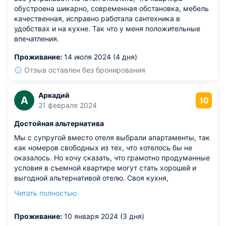
обустроена шикарно, современная обстановка, мебель
качественная, исправно работала сантехника в
удобствах и на кухне. Так что у меня положительные
впечатления.
Проживание:
14 июля 2024 (4 дня)
Отзыв оставлен без бронирования
Аркадий
А
10
21 февраля 2024
Достойная альтернатива
Мы с супругой вместо отеля выбрали апартаменты, так
как номеров свободных из тех, что хотелось бы не
оказалось. Но хочу сказать, что грамотно продуманные
условия в съемной квартире могут стать хорошей и
выгодной альтернативой отелю. Своя кухня,
раздельный санузел, хороший вид из окна. На кухне
Читать полностью
даже кувшин с фильтром и с бытовой техникой
имеются. С оформлением документов тоже проблем не
Проживание:
10 января 2024 (3 дня)
возникло. Наши рекомендации.