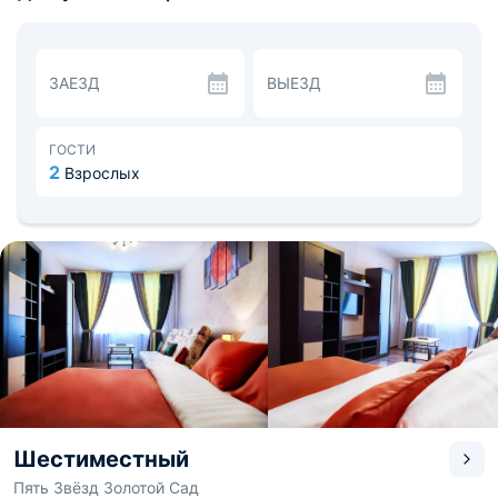
Fi). В апартаментах раздельный санузел с ванной и
стиральной машиной. Предоставляется утюг,
гладильная доска, банные халаты и фен.
Стандартный кухонный гарнитур с набором посуды и
ЗАЕЗД
ВЫЕЗД
кухонными принадлежностями, для приготовления и
разогрева пищи есть плита и микроволновая печь, для
хранения холодильник, электрический чайник.
Расстояние до Международного аэропорта — 15 км., до
ГОСТИ
вокзала — 5,1 км. В шаговой доступности аптека и
2
Взрослых
остановки общественного транспорта. Рядом находится
Краеведческий музей.
Шестиместный
Пять Звёзд Золотой Сад