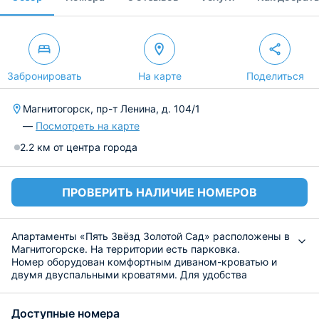
Забронировать
На карте
Поделиться
Магнитогорск, пр-т Ленина, д. 104/1
—
Посмотреть на карте
2.2 км от центра города
ПРОВЕРИТЬ НАЛИЧИЕ НОМЕРОВ
Апартаменты «Пять Звёзд Золотой Сад» расположены в
Магнитогорске. На территории есть парковка.
Номер оборудован комфортным диваном-кроватью и
двумя двуспальными кроватями. Для удобства
предоставлены вместительные шкафы, кофейный
столик и прикроватные тумбы. Технически номер
Доступные номера
оснащен ЖК-телевизором и доступом в Интернет (Wi-