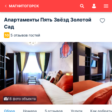
МАГНИТОГОРСК
Апартаменты Пять Звёзд Золотой
Сад
5 отзывов гостей
10
18 фото объекта
Обзор
Номера
5 отзывов
Услуги
Как добрат