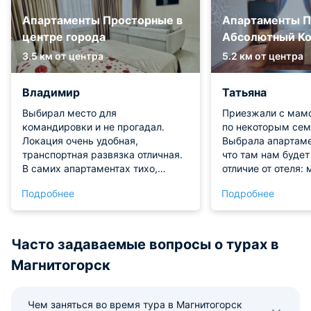
Апартаменты Просторные в
Апартаменты П
центре города
Абсолютный К
3.5 км от центра
5.2 км от центра
Владимир
Татьяна
Выбирал место для
Приезжали с мамо
командировки и не прогадал.
по некоторым се
Локация очень удобная,
Выбрала апартаме
транспортная развязка отличная.
что там нам будет
В самих апартаментах тихо,
отличие от отеля:
соседей не слышно. Есть удобное
и кухня есть пере
Подробнее
Подробнее
рабочее место и быстрый
самостоятельно. 
интернет. Кровать комфортная,
понравился. Квар
выспался отлично перед важной
отличная, красивы
встречей. Всё чисто и аккуратно,
все функциональн
Часто задаваемые вопросы о турах в
без лишнего пафоса.
моментам.
Магнитогорск
Чем заняться во время тура в Магнитогорск