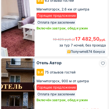
9.6
63 отзыва гостей
Магнитогорск,
2.6 км от центра
Горящее предложение
Оплата при заселении
Включён завтрак, обед и ужин
17 482,50
19 425
руб.
от
руб.
за тур 7 ночей, без проезда
Получите
874 бонуса
Отель
Отель Автор
Автор
9.4
75 отзывов гостей
Магнитогорск,
900 м от центра
Горящее предложение
Оплата при заселении
Включён завтрак, обед и ужин