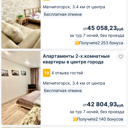
Магнитогорск,
3.4 км от центра
Бесплатная отмена
45 058,23
от
руб.
за тур 7 ночей, без проезда
Получите
2 253 бонуса
Апартаменты
Апартаменты 2-х.комнатные
2-
квартиры в центре города
х.комнатные
квартиры
10
4 отзыва гостей
в
центре
Магнитогорск,
3.4 км от центра
города
Бесплатная отмена
42 804,93
от
руб.
за тур 7 ночей, без проезда
Получите
2 140 бонусов