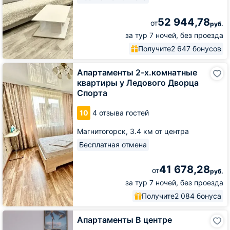
52 944,78
от
руб.
за тур 7 ночей, без проезда
Получите
2 647 бонусов
Апартаменты
Апартаменты 2-х.комнатные
2-
квартиры у Ледового Дворца
х.комнатные
Спорта
квартиры
у
10
4 отзыва гостей
Ледового
Дворца
Магнитогорск,
3.4 км от центра
Спорта
Бесплатная отмена
41 678,28
от
руб.
за тур 7 ночей, без проезда
Получите
2 084 бонуса
Апартаменты
Апартаменты В центре
В