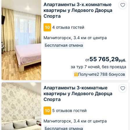
Апартаменты
Апартаменты 3-х.комнатные
3-
квартиры у Ледового Дворца
х.комнатные
Спорта
квартиры
у
10
4 отзыва гостей
Ледового
Дворца
Магнитогорск,
3.4 км от центра
Спорта
Бесплатная отмена
55 765,29
от
руб.
за тур 7 ночей, без проезда
Получите
2 788 бонусов
Апартаменты
Апартаменты 3-комнатные
3-
квартиры у Ледового Дворца
комнатные
Спорта
квартиры
у
10
5 отзывов гостей
Ледового
Дворца
Магнитогорск,
3.4 км от центра
Спорта
Бесплатная отмена