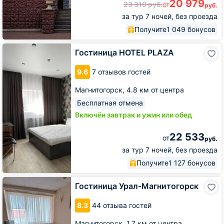
20 979
23 310
руб.
от
руб.
за тур 7 ночей, без проезда
Получите
1 049 бонусов
Гостиница
Гостиница HOTEL PLAZA
HOTEL
PLAZA
9.6
7 отзывов гостей
Магнитогорск,
4.8 км от центра
Бесплатная отмена
Включён завтрак и ужин или обед
22 533
от
руб.
за тур 7 ночей, без проезда
Получите
1 127 бонусов
Гостиница
Гостиница Урал-Магнитогорск
Урал-
Магнитогорск
8.3
44 отзыва гостей
Магнитогорск,
1.7 км от центра