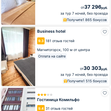
37 296
от
руб.
за тур 7 ночей, без проезда
Получите
1 865 бонусов
Business
Business hotel
hotel
9.3
181 отзыв гостей
Магнитогорск,
100 м от центра
Оплата на сайте
30 303
от
руб.
за тур 7 ночей, без проезда
Получите
1 515 бонусов
Гостиница
Комильфо
Гостиница Комильфо
9.4
31 отзыв гостей