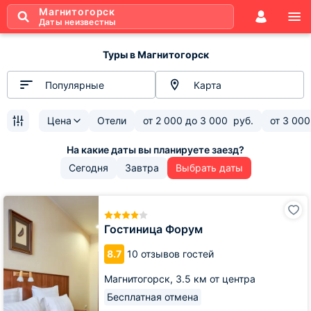
Магнитогорск
Даты неизвестны
Туры в Магнитогорск
Популярные
Карта
Цена
Отели
от
2 000
до
3 000
руб.
от
3 000
Сегодня
Завтра
Выбрать даты
Гостиница
Форум
Гостиница Форум
8.7
10 отзывов гостей
Магнитогорск,
3.5 км от центра
Бесплатная отмена