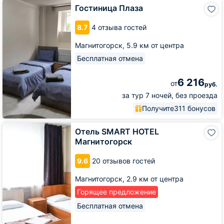
Гостиница
Гостиница Плаза
Плаза
8.7
4 отзыва гостей
Магнитогорск,
5.9 км от центра
Бесплатная отмена
6 216
от
руб.
за тур 7 ночей, без проезда
Получите
311 бонусов
Отель
Отель SMART HOTEL
SMART
Магнитогорск
HOTEL
Магнитогорск
9.6
20 отзывов гостей
Магнитогорск,
2.9 км от центра
Горящее предложение
Бесплатная отмена