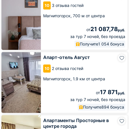
центре
10
3 отзыва гостей
Магнитогорск,
700 м от центра
21 087,78
от
руб.
за тур 7 ночей, без проезда
Получите
1 054 бонуса
Апарт-
Апарт-отель Август
отель
Август
10
2 отзыва гостей
Магнитогорск,
1.9 км от центра
17 871
от
руб.
за тур 7 ночей, без проезда
Получите
894 бонуса
Апартаменты
Апартаменты Просторные в
Просторные
центре города
в