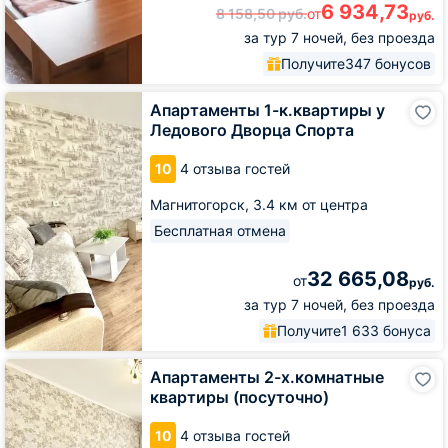
6 934,73
8 158,50
руб.
от
руб.
за тур 7 ночей, без проезда
Получите
347 бонусов
Апартаменты
Апартаменты 1-к.квартиры у
1-
Ледового Дворца Спорта
к.квартиры
у
10
4 отзыва гостей
Ледового
Дворца
Магнитогорск,
3.4 км от центра
Спорта
Бесплатная отмена
32 665,08
от
руб.
за тур 7 ночей, без проезда
Получите
1 633 бонуса
Апартаменты
Апартаменты 2-х.комнатные
2-
квартиры (посуточно)
х.комнатные
квартиры
10
4 отзыва гостей
(посуточно)