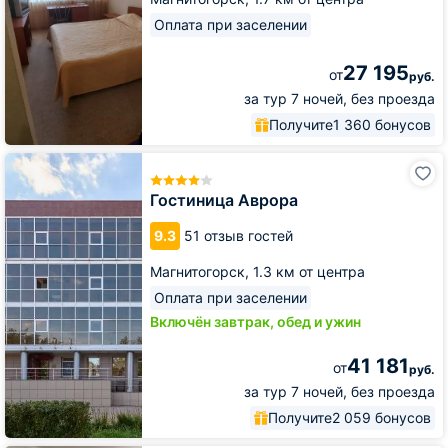
Оплата при заселении
27 195
от
руб.
за тур 7 ночей, без проезда
Получите
1 360 бонусов
Гостиница
Аврора
Гостиница Аврора
9.3
51 отзыв гостей
Магнитогорск,
1.3 км от центра
Оплата при заселении
Включён завтрак, обед и ужин
41 181
от
руб.
за тур 7 ночей, без проезда
Получите
2 059 бонусов