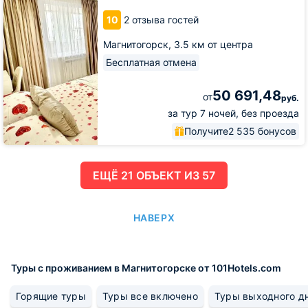
центре
10
2 отзыва гостей
города
Магнитогорск,
3.5 км от центра
Бесплатная отмена
50 691,48
от
руб.
за тур 7 ночей, без проезда
Получите
2 535 бонусов
ЕЩË 21 ОБЪЕКТ ИЗ 57
НАВЕРХ
Туры с проживанием в Магнитогорске от 101Hotels.com
Горящие туры
Туры все включено
Туры выходного д