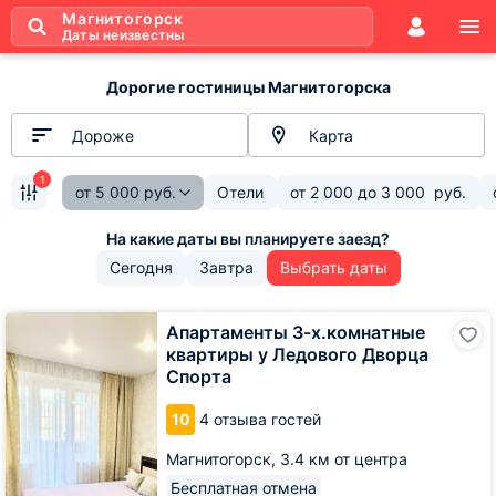
Магнитогорск
Даты неизвестны
Дорогие гостиницы Магнитогорска
Дороже
Карта
1
от
5 000
руб.
Отели
от
2 000
до
3 000
руб.
Сегодня
Завтра
Выбрать даты
Апартаменты
Апартаменты 3-х.комнатные
3-
квартиры у Ледового Дворца
х.комнатные
Спорта
квартиры
у
10
4 отзыва гостей
Ледового
Дворца
Магнитогорск,
3.4 км от центра
Спорта
Бесплатная отмена