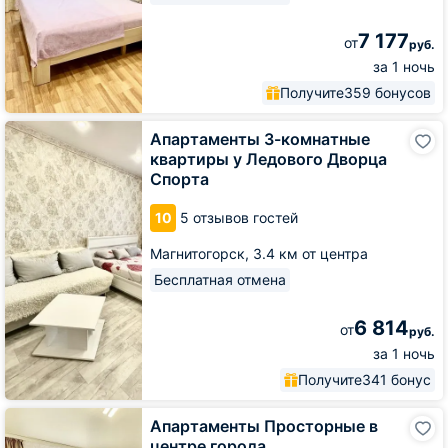
7 177
от
руб.
за 1 ночь
Получите
359 бонусов
Апартаменты
Апартаменты 3-комнатные
3-
квартиры у Ледового Дворца
комнатные
Спорта
квартиры
у
10
5 отзывов гостей
Ледового
Дворца
Магнитогорск,
3.4 км от центра
Спорта
Бесплатная отмена
6 814
от
руб.
за 1 ночь
Получите
341 бонус
Апартаменты
Апартаменты Просторные в
Просторные
центре города