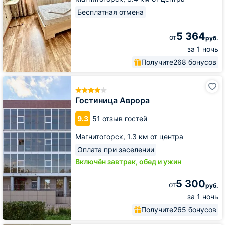
Бесплатная отмена
5 364
от
руб.
за 1 ночь
Получите
268 бонусов
Гостиница
Аврора
Гостиница Аврора
9.3
51 отзыв гостей
Магнитогорск,
1.3 км от центра
Оплата при заселении
Включён завтрак, обед и ужин
5 300
от
руб.
за 1 ночь
Получите
265 бонусов