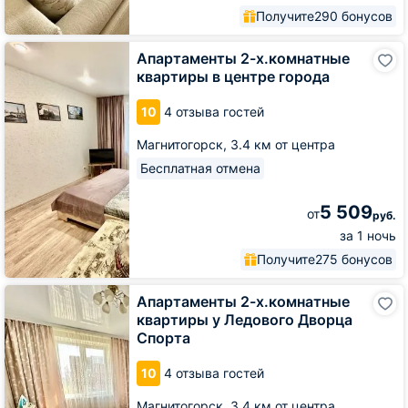
Получите
290 бонусов
Апартаменты
Апартаменты 2-х.комнатные
2-
квартиры в центре города
х.комнатные
квартиры
10
4 отзыва гостей
в
центре
Магнитогорск,
3.4 км от центра
города
Бесплатная отмена
5 509
от
руб.
за 1 ночь
Получите
275 бонусов
Апартаменты
Апартаменты 2-х.комнатные
2-
квартиры у Ледового Дворца
х.комнатные
Спорта
квартиры
у
10
4 отзыва гостей
Ледового
Дворца
Магнитогорск,
3.4 км от центра
Спорта