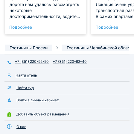
дороге нам удалось рассмотреть
Локация очень уд
некоторые
транспортная разв
достопримечательности, водитель
В самих апартамен
был очень любезен. Зайдя в
соседей не слышн
Подробнее
Подробнее
отель, нам очень понравился
рабочее место и 
дизайн. Номер был сделан в
интернет. Кровать
приятной цветовой гамме. В
выспался отлично
ванной комнате стояли
встречей. Всё чис
Гостиницы России
Гостиницы Челябинской област
гигиенические принадлежности,
без лишнего пафос
сантехника новая. Рекомендую.
+7 (351) 220-92-50
+7 (351) 220-92-40
Найти отель
Найти тур
Войти в личный кабинет
Добавить объект размещения
О нас