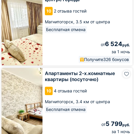
в
центре
10
2 отзыва гостей
города
Магнитогорск,
3.5 км от центра
Бесплатная отмена
6 524
от
руб.
за 1 ночь
Получите
326 бонусов
Апартаменты
Апартаменты 2-х.комнатные
2-
квартиры (посуточно)
х.комнатные
квартиры
10
4 отзыва гостей
(посуточно)
Магнитогорск,
3.4 км от центра
Бесплатная отмена
5 799
от
руб.
за 1 ночь