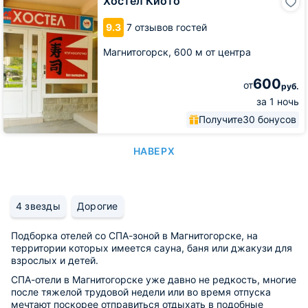
Хостел Киото
Киото
9.3
7 отзывов гостей
Магнитогорск,
600 м от центра
600
от
руб.
за 1 ночь
Получите
30 бонусов
НАВЕРХ
4 звезды
Дорогие
Подборка отелей со СПА-зоной в Магнитогорске, на
территории которых имеется сауна, баня или джакузи для
взрослых и детей.
СПА-отели в Магнитогорске уже давно не редкость, многие
после тяжелой трудовой недели или во время отпуска
мечтают поскорее отправиться отдыхать в подобные