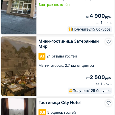
Завтрак включён
4 900
от
руб.
за 1 ночь
Получите
245 бонусов
Мини-
Мини-гостиница Затерянный
гостиница
Мир
Затерянный
Мир
9.1
24 отзыва гостей
Магнитогорск,
2.7 км от центра
2 500
от
руб.
за 1 ночь
Получите
125 бонусов
Гостиница
Гостиница City Hotel
City
Hotel
6.6
5 оценок гостей