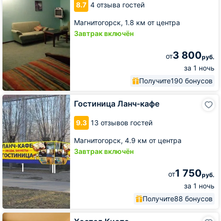
8.7
4 отзыва гостей
Магнитогорск,
1.8 км от центра
Завтрак включён
3 800
от
руб.
за 1 ночь
Получите
190 бонусов
Гостиница
Гостиница Ланч-кафе
Ланч-
кафе
9.3
13 отзывов гостей
Магнитогорск,
4.9 км от центра
Завтрак включён
1 750
от
руб.
за 1 ночь
Получите
88 бонусов
Хостел