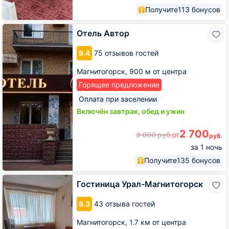
Получите
113 бонусов
Отель
Отель Автор
Автор
9.4
75 отзывов гостей
Магнитогорск,
900 м от центра
Горящее предложение
Оплата при заселении
Включён завтрак, обед и ужин
2 700
3 000
руб.
от
руб.
за 1 ночь
Получите
135 бонусов
Гостиница
Гостиница Урал-Магнитогорск
Урал-
Магнитогорск
8.3
43 отзыва гостей
Магнитогорск,
1.7 км от центра