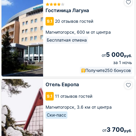
Лагуна
Гостиница Лагуна
9.1
20 отзывов гостей
Магнитогорск,
600 м от центра
Бесплатная отмена
5 000
от
руб.
за 1 ночь
Получите
250 бонусов
Отель
Отель Европа
Европа
9.1
11 отзывов гостей
Магнитогорск,
3.6 км от центра
Ски-пасс
3 700
от
руб.