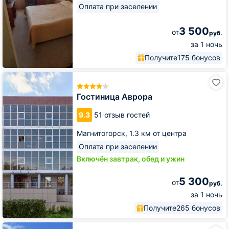
Оплата при заселении
3 500
от
руб.
за 1 ночь
Получите
175 бонусов
Гостиница
Аврора
Гостиница Аврора
9.3
51 отзыв гостей
Магнитогорск,
1.3 км от центра
Оплата при заселении
Включён завтрак, обед и ужин
5 300
от
руб.
за 1 ночь
Получите
265 бонусов
Гостиница