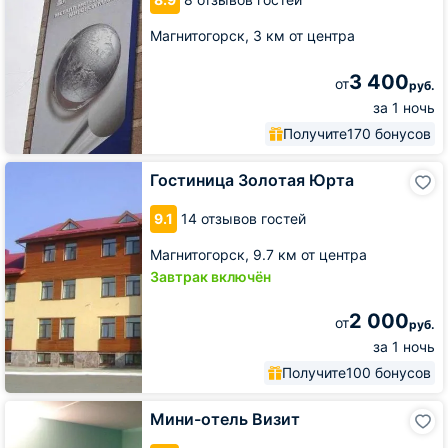
Магнитогорск,
3 км от центра
3 400
от
руб.
за 1 ночь
Получите
170 бонусов
Гостиница
Гостиница Золотая Юрта
Золотая
Юрта
9.1
14 отзывов гостей
Магнитогорск,
9.7 км от центра
Завтрак включён
2 000
от
руб.
за 1 ночь
Получите
100 бонусов
Мини-
Мини-отель Визит
отель
Визит