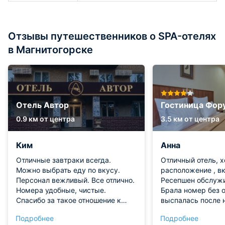
Отзывы путешественников о SPA-отелях
в Магнитогорске
Отель Автор
Гостиница Фор
0.9 км от центра
3.5 км от центра
Ким
Анна
Отличные завтраки всегда.
Отличный отель, 
Можно выбрать еду по вкусу.
расположение , в
Персонал вежливый. Все отлично.
Ресепшен обслужи
Номера удобные, чистые.
Брала номер без о
Спасибо за такое отношение к
выспалась после 
гостям города
перелета
Подробнее
Подробнее