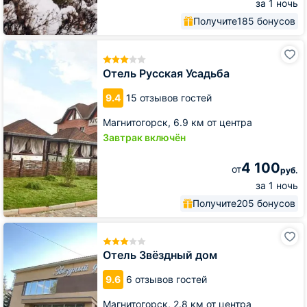
за 1 ночь
Получите
185 бонусов
Отель
Русская
Усадьба
Отель Русская Усадьба
9.4
15 отзывов гостей
Магнитогорск,
6.9 км от центра
Завтрак включён
4 100
от
руб.
за 1 ночь
Получите
205 бонусов
Отель
Звёздный
дом
Отель Звёздный дом
9.6
6 отзывов гостей
Магнитогорск,
2.8 км от центра