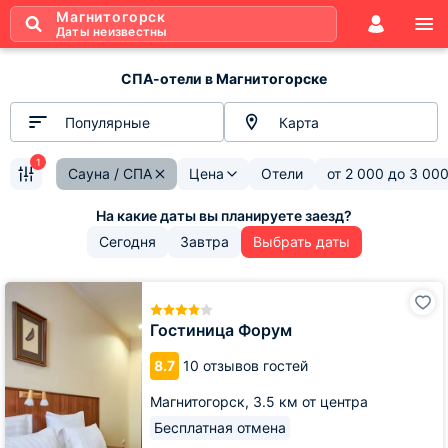
Магнитогорск
Даты неизвестны
СПА-отели в Магнитогорске
Популярные
Карта
1
Сауна / СПА
Цена
Отели
от
2 000
до
3 00
Сегодня
Завтра
Выбрать даты
Гостиница
Форум
Гостиница Форум
8.7
10 отзывов гостей
Магнитогорск,
3.5 км от центра
Бесплатная отмена