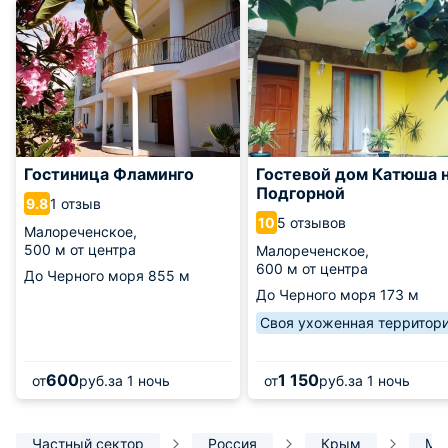
Гостиница Фламинго
Гостевой дом Катюша 
Подгорной
1 отзыв
9.8
5 отзывов
10
Малореченское,
500 м от центра
Малореченское,
600 м от центра
До Черного моря
855 м
До Черного моря
173 м
Своя ухоженная территор
600
1 150
от
руб.
за 1 ночь
от
руб.
за 1 ночь
Частный сектор
Россия
Крым
Ма