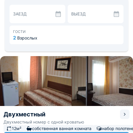
Основная часть номеров укомплектованы системой
кондиционирования. В соответствии с номером
ЗАЕЗД
ВЫЕЗД
оснащена собственная ванная комната, или общая. На
всей территории доступна точка Wi-fi.
Общая кухня имеет всю необходимую бытовую технику
для приготовления еды. Есть крытое уличное место для
ГОСТИ
отдыха с мебелью и мангальной зоной. По запросу
2
Взрослых
могут предоставить принадлежности для барбекю.
Для посещения можете выбрать водопад Джур-Джур
расположенный в 9.6 км от гостевого дома. Расстояние
до аэропорта Симферополь — 55.3 км, до вокзала
Симферополь — 44 км.
Двухместный
Двухместный номер с одной кроватью
12м²
собственная ванная комната
набор полотен