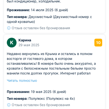
был кондиционер, холодильник.
Проживание:
14 июля 2025 (6 дней)
Тип номера:
Двухместный (Двухместный номер с
одной кроватью)
Отзыв оставлен без бронирования
Карина
К
10
29 мая 2025
Недавно вернулись из Крыма и остались в полном
восторге от гостевого дома, в котором
останавливались! В номере было очень аккуратно, а
кровати с белоснежным постельным бельем просто
манили после долгих прогулок. Интернет работал
отлично на всей территории, что было очень важно для
Читать полностью
нас, так как нужно было оставаться на связи. Вечера
мы проводили на террасе, наслаждаясь свежим
Проживание:
19 мая 2025 (6 дней)
воздухом и крымскими закатами. Отдельное спасибо
за мангальную зону! Несколько раз жарили шашлыки,
Тип номера:
Полулюкс (Полулюкс на 4х)
наслаждаясь компанией и вкусной едой.
Отзыв оставлен без бронирования