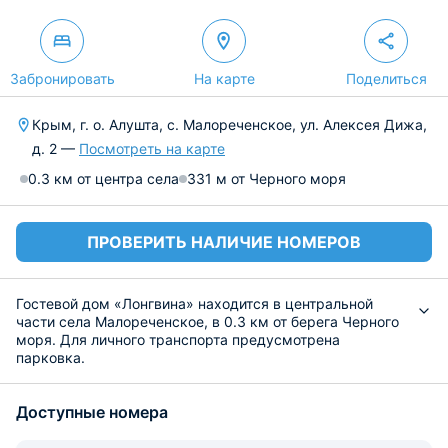
Забронировать
На карте
Поделиться
Крым, г. о. Алушта, с. Малореченское, ул. Алексея Дижа,
д. 2 —
Посмотреть на карте
0.3 км от центра села
331 м от Черного моря
ПРОВЕРИТЬ НАЛИЧИЕ НОМЕРОВ
Гостевой дом «Лонгвина» находится в центральной
части села Малореченское, в 0.3 км от берега Черного
моря. Для личного транспорта предусмотрена
парковка.
Гостям предлагается разместиться в светлых номерах
различной комплектации и вместимости
Доступные номера
оборудованных удобными кроватями с чистым
комплектом белья из 100% хлопка, прикроватной
мебелью, шкафом для хранения вещей, телевизором.