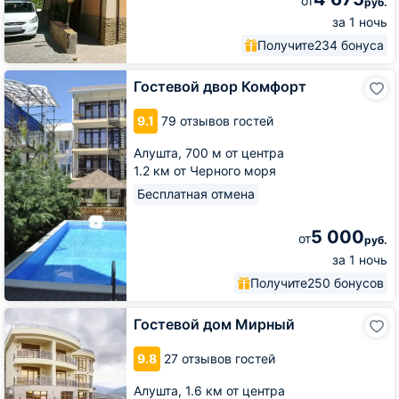
от
руб.
за 1 ночь
Получите
234 бонуса
Гостевой
Гостевой двор Комфорт
двор
Комфорт
9.1
79 отзывов гостей
Алушта,
700 м от центра
1.2 км от Черного моря
Бесплатная отмена
5 000
от
руб.
за 1 ночь
Получите
250 бонусов
Гостевой
Гостевой дом Мирный
дом
Мирный
9.8
27 отзывов гостей
Алушта,
1.6 км от центра