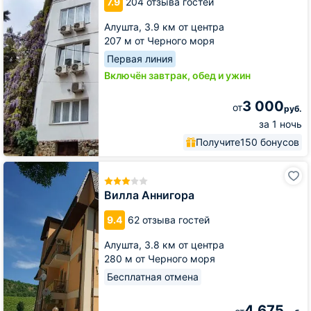
7.9
204 отзыва гостей
Алушта,
3.9 км от центра
207 м от Черного моря
Первая линия
Включён завтрак, обед и ужин
3 000
от
руб.
за 1 ночь
Получите
150 бонусов
Вилла
Аннигора
Вилла Аннигора
9.4
62 отзыва гостей
Алушта,
3.8 км от центра
280 м от Черного моря
Бесплатная отмена
4 675