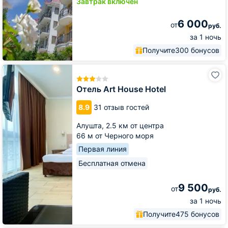
Завтрак включён
6 000
от
руб.
за 1 ночь
Получите
300 бонусов
Отель
Art
House
Отель Art House Hotel
Hotel
8.9
31 отзыв гостей
Алушта,
2.5 км от центра
66 м от Черного моря
Первая линия
Бесплатная отмена
9 500
от
руб.
за 1 ночь
Получите
475 бонусов