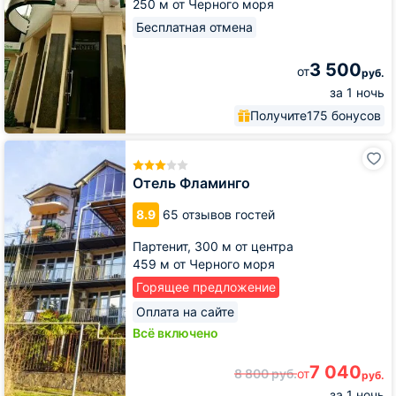
250 м от Черного моря
Бесплатная отмена
3 500
от
руб.
за 1 ночь
Получите
175 бонусов
Отель
Фламинго
Отель Фламинго
8.9
65 отзывов гостей
Партенит,
300 м от центра
459 м от Черного моря
Горящее предложение
Оплата на сайте
Всё включено
7 040
8 800
руб.
от
руб.
за 1 ночь