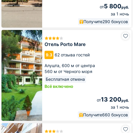
5 800
от
руб.
за 1 ночь
Получите
290 бонусов
Отель
Porto
Mare
Отель Porto Mare
9.3
62 отзыва гостей
Алушта,
600 м от центра
560 м от Черного моря
Бесплатная отмена
Всё включено
13 200
от
руб.
за 1 ночь
Получите
660 бонусов
Гостиница
VK-