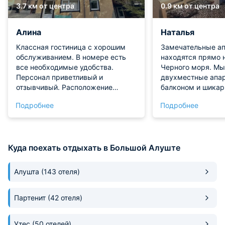
3.7 км от центра
0.9 км от центра
Алина
Наталья
Классная гостиница с хорошим
Замечательные ап
обслуживанием. В номере есть
находятся прямо 
все необходимые удобства.
Черного моря. Мы
Персонал приветливый и
двухместные апа
отзывчивый. Расположение
балконом и шика
удачно! будем советовать и
расположенными 
Подробнее
Подробнее
рекомендовать!
этаже. Жилое про
комфортабельно п
своя небольшая к
преимуществ могу
Куда поехать отдыхать в Большой Алуште
наличие охраны на
есть никто чужой 
очень довольны с
Алушта
(143 отеля)
тем отдыхом, кото
сложился.
Партенит
(42 отеля)
Утес
(50 отелей)