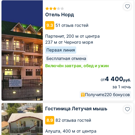
Отель
Норд
Отель Норд
9.3
51 отзыв гостей
Партенит,
200 м от центра
237 м от Черного моря
Первая линия
Бесплатная отмена
Включён завтрак, обед и ужин
4 400
от
руб.
за 1 ночь
Получите
220 бонусов
Гостиница
Гостиница Летучая мышь
Летучая
мышь
8.9
82 отзыва гостей
Алушта,
400 м от центра