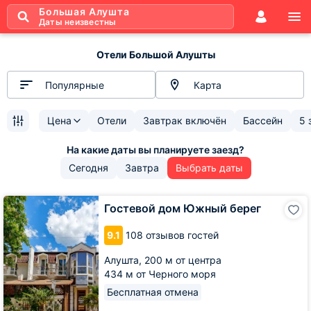
Большая Алушта
Даты неизвестны
Отели Большой Алушты
Популярные
Карта
Цена
Отели
Завтрак включён
Бассейн
5 
Сегодня
Завтра
Выбрать даты
Гостевой
Гостевой дом Южный берег
дом
Южный
9.1
108 отзывов гостей
берег
Алушта,
200 м от центра
434 м от Черного моря
Бесплатная отмена