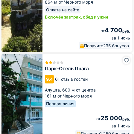
864 м от Черного моря
Оплата на сайте
Включён завтрак, обед и ужин
4 700
от
руб.
за 1 ночь
Получите
235 бонусов
Парк-
Отель
Прага
Парк-Отель Прага
9.4
61 отзыв гостей
Алушта,
600 м от центра
161 м от Черного моря
Первая линия
25 000
от
руб.
за 1 ночь
Получите
1 250 бонусов