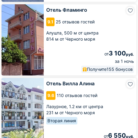
Отель
Отель Фламинго
Фламинго
9.1
25 отзывов гостей
Алушта,
500 м от центра
814 м от Черного моря
3 100
от
руб.
за 1 ночь
Получите
155 бонусов
Отель
Отель Вилла Алина
Вилла
Алина
9.6
110 отзывов гостей
Лазурное,
1.2 км от центра
231 м от Черного моря
Вторая линия
6 550
от
руб.