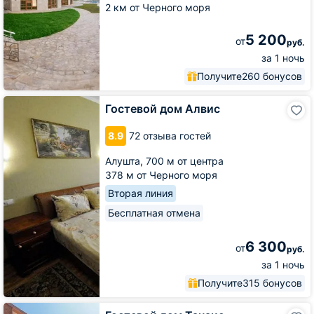
2 км от Черного моря
5 200
от
руб.
за 1 ночь
Получите
260 бонусов
Гостевой
Гостевой дом Алвис
дом
Алвис
8.9
72 отзыва гостей
Алушта,
700 м от центра
378 м от Черного моря
Вторая линия
Бесплатная отмена
6 300
от
руб.
за 1 ночь
Получите
315 бонусов
Гостевой