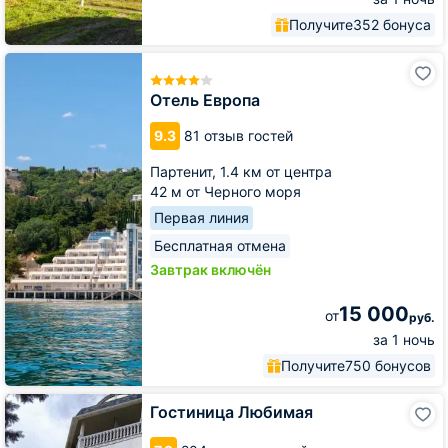
Получите
352 бонуса
Отель
Европа
Отель Европа
9.3
81 отзыв гостей
Партенит,
1.4 км от центра
42 м от Черного моря
Первая линия
Бесплатная отмена
Завтрак включён
15 000
от
руб.
за 1 ночь
Получите
750 бонусов
Гостиница
Гостиница Любимая
Любимая