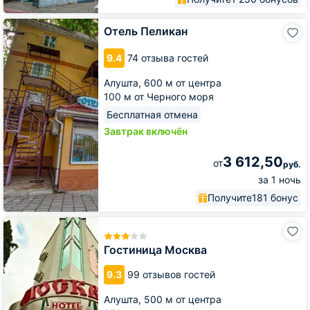
Отель
Отель Пеликан
Пеликан
9.4
74 отзыва гостей
Алушта,
600 м от центра
100 м от Черного моря
Бесплатная отмена
Завтрак включён
3 612,50
от
руб.
за 1 ночь
Получите
181 бонус
Гостиница
Москва
Гостиница Москва
9.3
99 отзывов гостей
Алушта,
500 м от центра