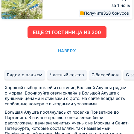
за 1 ночь
Получите
328 бонусов
ЕЩË 21 ГОСТИНИЦА ИЗ 200
НАВЕРХ
Рядом с пляжем
Частный сектор
С бассейном
С з
Хороший выбор отелей и гостиниц Большой Алушты рядом
с морем. Бронируйте отели онлайн в Большой Алуште с
лучшими ценами и отзывами с фото. На сайте всегда есть
свободные номера с выгодными условиями.
Большая Алушта протянулась от поселка Приветное до
Партенита. В начале прошлого века здесь были
расположены дачи знаменитых ученых из Москвы и Санкт-
Петербурга, которые составляли, так называемый,
Профессорский уголок. На данный момент в этом месте