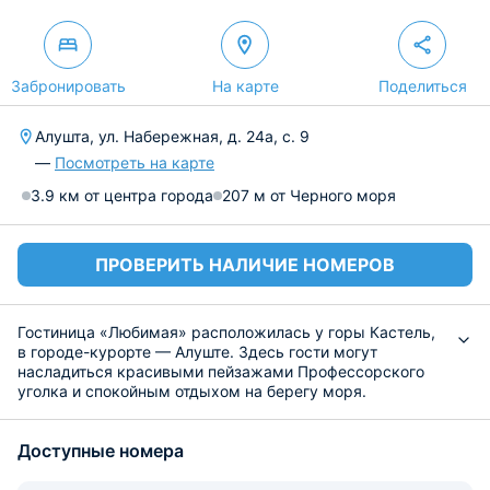
Забронировать
На карте
Поделиться
Алушта, ул. Набережная, д. 24а, с. 9
—
Посмотреть на карте
3.9 км от центра города
207 м от Черного моря
ПРОВЕРИТЬ НАЛИЧИЕ НОМЕРОВ
Гостиница «Любимая» расположилась у горы Кастель,
в городе-курорте — Алуште. Здесь гости могут
насладиться красивыми пейзажами Профессорского
уголка и спокойным отдыхом на берегу моря.
Гостиница окружена живописной прибрежной зоной.
Для автолюбителей предусмотрена парковка.
Доступные номера
К размещению предложены 18 номеров категорий от
Комфорта до Люкса и вместимости от 2-х до 4-х гостей.
Каждый из них оснащен удобной и функциональном