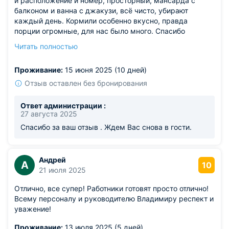
и расположение и номер, просторный, мансарда с
балконом и ванна с джакузи, всё чисто, убирают
каждый день. Кормили особенно вкусно, правда
порции огромные, для нас было много. Спасибо
Наталья Сергеевна. Девочки, спасибо за уборку
Читать полностью
номера. Владимир, хозяин отеля, очень
доброжелательный и отзывчивый человек. Если что-то
Проживание:
15 июня 2025 (10 дней)
было необходимо участвовал и всё разрешалось.
Спасибо вам большое, за прекрасный отдых. Особенно
Отзыв оставлен без бронирования
мне понравился вид из окна и крики чаек, сразу
понимаешь и чувствуешь, чтобы на море. Телевизор,
Ответ администрации :
кондиционеры, холодильник, сантехника всё исправно.
27 августа 2025
Вернёмся обязательно.
Спасибо за ваш отзыв . Ждем Вас снова в гости.
Андрей
А
10
21 июля 2025
Отлично, все супер! Работники готовят просто отлично!
Всему персоналу и руководителю Владимиру респект и
уважение!
Проживание:
13 июля 2025 (5 дней)