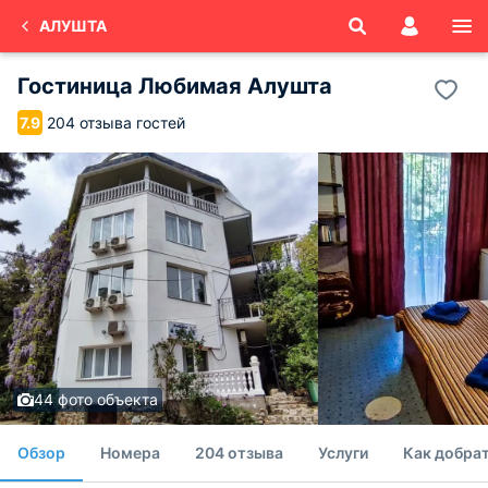
АЛУШТА
Гостиница Любимая Алушта
204 отзыва гостей
7.9
44 фото объекта
Обзор
Номера
204 отзыва
Услуги
Как добра