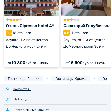
Отель Cipresso hotel 4*
Санаторий Голубая вол
18 отзывов
11 отзывов
9.6
9.6
Алушта,
1.2 км от центра
Алушта,
800 м от центра
До Черного моря
279 м
До Черного моря
309 м
10 300
16 500
от
руб.
за 1 ночь
от
руб.
за 1 ночь
Гостиницы России
Гостиницы Крыма
Гост
Найти отель
Найти тур
Войти в личный кабинет