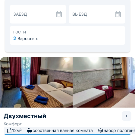
мебель, техникой и собственной ванной комнатой.
Имеется двуспальная или односпальные кровати с
ЗАЕЗД
ВЫЕЗД
набором белоснежного постельного белья, комплекты
полотенец, кондиционер, холодильник, телевизор,
электрочайник, фен и зоны для хранения личных
вещей. Двухкомнатные номера имеют окна с видом на
ГОСТИ
море и гору. Доступна точка высокоскоростного
2
Взрослых
интернета и кабельное телевидение.
Вкусно перекусить можно в ресторане при гостинице,
где подают свежие блюда, а также можно заказать
доставку еды в номер. Для гостей доступен уютный
внутренний дворик с мангальной зоной.
Ближайший пляж расположен в 0,4 км от гостиницы. В
2,1 км находится Дом-музей С. Н. Сергеева-Ценского.
Расстояние до железнодорожного вокзала составляет
42,4 км, до ближайшего аэропорта — 54 км.
Двухместный
Комфорт
12м²
собственная ванная комната
набор полотен