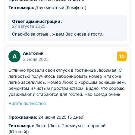
Тип номера:
Двухместный (Комфорт)
Ответ администрации :
27 августа 2025
Спасибо за отзыв . ждем Вас снова в гости.
Анатолий
А
10
3 июля 2025
Отлично провели свой отпуск в гостинице Любимая! С
легкостью получилось забронировать номер и так же
легко заселились. Номер Люкс с хорошим оснащением,
ремонтом и чистым пространством. Видно, что хорошо
ухаживают и стараются для гостей. Нас всегда очень
радует наличие свежих полотенец, потому что мы
Читать полностью
частенько забываем свои в путешествие.) Прекрасное
расположение позволяет быстро добраться до пляжа и
Проживание:
24 июня 2025 (5 дней)
так же быстро назад в гостиницу. Все чудесно!
Тип номера:
Люкс (Люкс Премиум с террасой
(Южный))