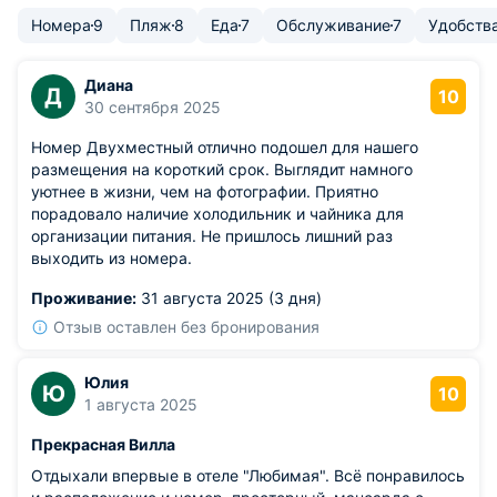
Номера
9
Пляж
8
Еда
7
Обслуживание
7
Удобств
Диана
Д
10
30 сентября 2025
Номер Двухместный отлично подошел для нашего
размещения на короткий срок. Выглядит намного
уютнее в жизни, чем на фотографии. Приятно
порадовало наличие холодильник и чайника для
организации питания. Не пришлось лишний раз
выходить из номера.
Проживание:
31 августа 2025 (3 дня)
Отзыв оставлен без бронирования
Юлия
Ю
10
1 августа 2025
Прекрасная Вилла
Отдыхали впервые в отеле "Любимая". Всё понравилось