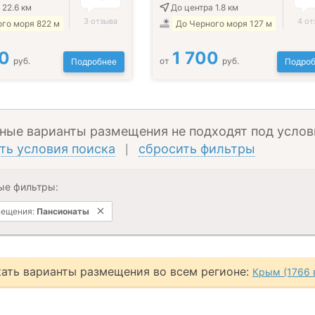
 22.6 км
До центра 1.8 км
3 отзыва
4 от
го моря 822 м
До Черного моря 127 м
0
1 700
руб.
от
руб.
Подробнее
Подроб
ные варианты размещения не подходят под услов
ть условия поиска
сбросить фильтры
|
ые фильтры:
мещения:
Пансионаты
ать варианты размещения во всем регионе:
Крым (1766 