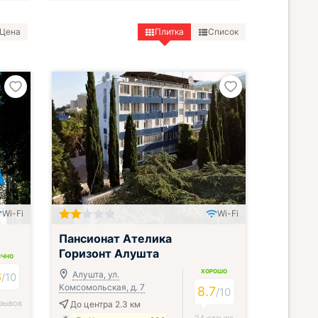
Цена
Плитка
Список
Wi-Fi
Wi-Fi
Пансионат Ателика
Горизонт Алушта
ИЧНО
ХОРОШО
3
Алушта, ул.
/
10
Комсомольская, д. 7
8.7
/
10
тзывов
До центра 2.3 км