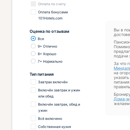
Оплата по счету
Оплата бонусами
101Hotels.com
Вы в по
Оценка по отзывам
достове
Все
Пансион
9+ Отлично
Помимо 
предлаг
8+ Хорошо
подачи 
7+ Нормально
За что 
Миндал
на огор
Тип питания
указать
питания
Завтрак включён
правиль
Включён завтрак и ужин
Брониру
или обед
Дома-му
желаемо
Включён завтрак, обед и
ужин
Всё включено
Собственная кухня