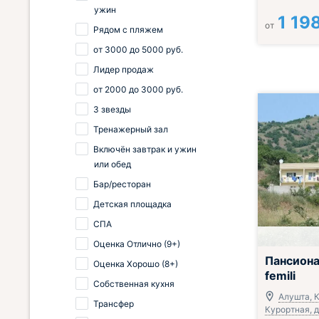
ужин
1 19
от
Рядом с пляжем
от
3000
до
5000
руб.
Лидер продаж
от
2000
до
3000
руб.
3 звезды
Тренажерный зал
Включён завтрак и ужин
или обед
Бар/ресторан
Детская площадка
СПА
Оценка Отлично (9+)
Пансиона
Оценка Хорошо (8+)
femili
Собственная кухня
Алушта, К
Трансфер
Курортная, д.