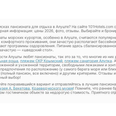
исках пансионата для отдыха в Алуште? На сайте 101Hotels.com
рная информация: цены 2026, фото, отзывы. Выбирайте и брони
аты морских курортов, особенно в Алуште, считаются популярн
комфортного проживания, они зачастую располагают бассейном
ают программы оздоровления. Питание здесь сбалансированное
зачастую — «шведский стол».
гости Алушты любят пансионаты, так это за то, что многие из ни
ьная роща
,
пляжем СКР Крымский
,
пляжем санатория Алупка
. 
оженной и ухоженной территории, свободными лежаками и зон
 предпочтения по расположению (у самого берега моря или ближ
 (полный пансион, все включено) и другим критериям. Отзывы и
ный выбор!
йте понравившийся вариант и отправляйтесь в лучшие пансион
зея А. Бекетова
,
Краеведческого музея
! Помните, что раннее 
м гостиничном объекте за недорогую стоимость. Приятного от