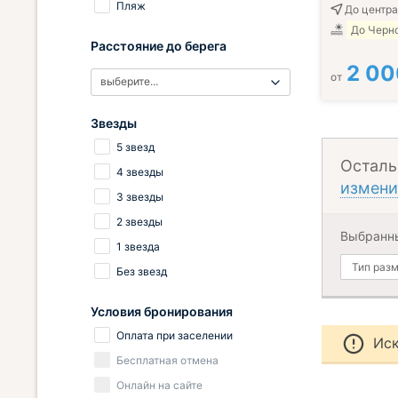
Пляж
До центра
До Черно
Расстояние до берега
2 00
от
выберите...
Звезды
5 звезд
Осталь
4 звезды
измени
3 звезды
2 звезды
Выбранн
1 звезда
Тип раз
Без звезд
Условия бронирования
Оплата при заселении
Иск
Бесплатная отмена
Онлайн на сайте