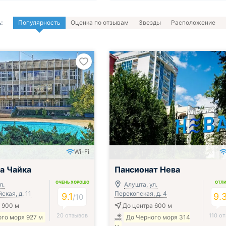
:
Популярность
Оценка по отзывам
Звезды
Расположение
Wi-Fi
ак, обед и ужин
Включён завтрак, обед и ужин
а Чайка
Пансионат Нева
ОЧЕНЬ ХОРОШО
ОТЛ
л.
Алушта, ул.
кая, д. 11
Перекопская, д. 4
9.1
9.
/
10
 900 м
До центра 600 м
20 отзывов
110 о
го моря 927 м
До Черного моря 314