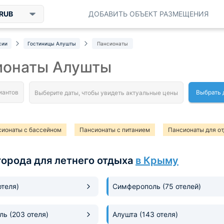
RUB
ДОБАВИТЬ ОБЪЕКТ РАЗМЕЩЕНИЯ
сии
Гостиницы Алушты
Пансионаты
ионаты Алушты
Выбрать 
сионаты с бассейном
Пансионаты с питанием
Пансионаты для от
сионаты у моря
Санатории
Санатории и пансионаты
города для летнего отдыха
в Крыму
отеля)
Симферополь
(75 отелей)
оль
(203 отеля)
Алушта
(143 отеля)