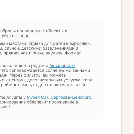
 собраны проверенные объекты и
руйте выгодно!
ыми местами отдыха для детей и взрослых.
, сауной, детскими развлечениями и
, правильное и очень вкусное. Формат
х располагаются рядом с
Аквапарком
А это сопровождается солнечными ваннами
тами. Через фильтры вы можете
е к центру), дополнительным услугам, типу
 рейтинг помогут сделать окончательный
аты Алушты у
Музея С.Н. Сергеева-Ценского
,
бронирование обеспечит проживание в
дыха!