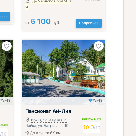
24 отзыва
До Черного моря 200
м
нее
5 100
от
руб.
Подробнее
Wi-Fi
Wi-Fi
Включён завтрак, обед и ужин
Пансионат Ай-Лия
ВЕЛИКОЛЕПНО
Крым, г.о. Алушта, п.
Чайка, ул. Багрова, д. 10
АЛЬНО
10.0
/
10
8
До Алушта 6.9 км
/
10