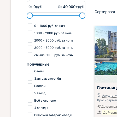
0
40 000+
От
руб.
До
руб.
Сортировать
0
-
1000
руб.
за ночь
1000
-
2000
руб.
за ночь
2000
-
3000
руб.
за ночь
3000
-
5000
руб.
за ночь
свыше
5000
руб.
за ночь
Популярные
Отели
Завтрак включён
Включён завтр
Бассейн
Гостиниц
5 звезд
Алушта, у
Красноармейс
Всё включено
До центра
4 звезды
До Черно
Включён завтрак, обед и