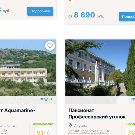
м
8
руб.
Подробнее
8 690
от
руб.
Подроб
Wi-Fi
Включён завтрак, обед и ужин
т Aquamarine-
Пансионат
Профессорский уголок
ОЧЕНЬ ХОРОШО
НОРМ
анака, ул.
Алушта,
 1/2
ул.Чатырдагская, д. 3А
9.1
7.
/
10