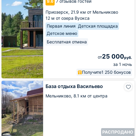
9.6
7 отзывов гостей
Ярви
Приозерск,
21.9 км от Мельниково
12 м от озера Вуокса
Первая линия
Детская площадка
Детское меню
Бесплатная отмена
25 000
от
руб.
за 1 ночь
Получите
1 250 бонусов
База
База отдыха Васильево
отдыха
Васильево
Мельниково,
8.1 км от центра
РАСПРОДАНО