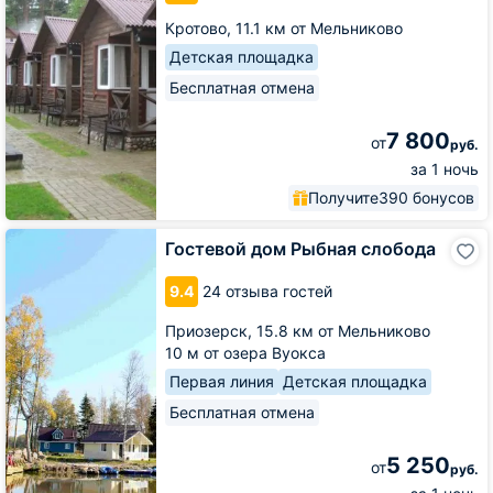
Кротово,
11.1 км от Мельниково
Детская площадка
Бесплатная отмена
7 800
от
руб.
за 1 ночь
Получите
390 бонусов
Гостевой
Гостевой дом Рыбная слобода
дом
Рыбная
9.4
24 отзыва гостей
слобода
Приозерск,
15.8 км от Мельниково
10 м от озера Вуокса
Первая линия
Детская площадка
Бесплатная отмена
5 250
от
руб.