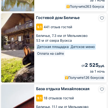
за 1 ночь
Получите
263 бонуса
Гостевой
Гостевой дом Беличье
дом
Беличье
9.1
441 отзыв гостей
Беличье,
7.3 км от Мельниково
53 м от озера Вуокса
Детская площадка
Детское меню
Оплата на сайте
2 525
от
руб.
за 1 ночь
Получите
126 бонусов
База
База отдыха Михайловская
отдыха
Михайловская
9.1
18 отзывов гостей
Беличье,
11.1 км от Мельниково