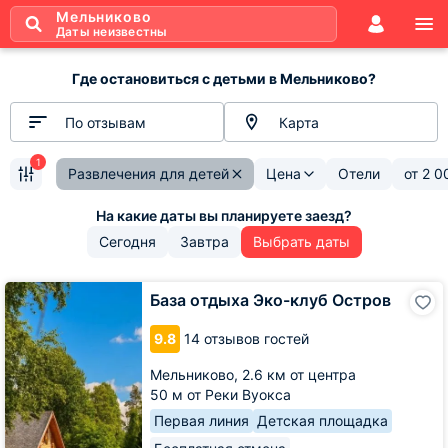
Мельниково
Даты неизвестны
Где остановиться с детьми в Мельниково?
По отзывам
Карта
1
Развлечения для детей
Цена
Отели
от
2 0
Сегодня
Завтра
Выбрать даты
База
База отдыха Эко-клуб Остров
отдыха
Эко-
9.8
14 отзывов гостей
клуб
Остров
Мельниково,
2.6 км от центра
50 м от Реки Вуокса
Первая линия
Детская площадка