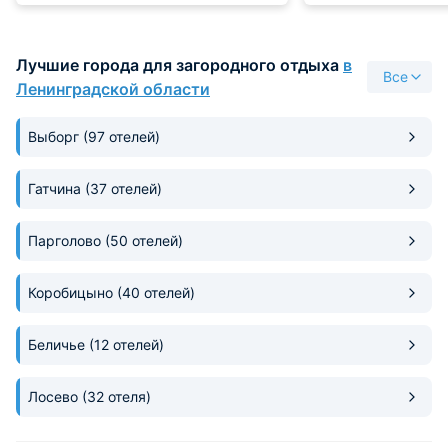
Прекрасный воздух, рядом лес.
пожарить мясо, п
компанией. Вечер
фонари, получает
Лучшие города для загородного отдыха
в
атмосферно.
Все
Ленинградской области
Выборг
(97 отелей)
Гатчина
(37 отелей)
Парголово
(50 отелей)
Коробицыно
(40 отелей)
Беличье
(12 отелей)
Лосево
(32 отеля)