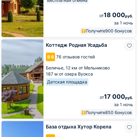
Бесплатная отмена
18 000
от
руб.
за 1 ночь
Получите
900 бонусов
Коттедж
Коттедж Родная Усадьба
Родная
Усадьба
9.6
76 отзывов гостей
Беличье,
12 км от Мельниково
187 м от озера Вуокса
Детская площадка
17 000
от
руб.
за 1 ночь
Получите
850 бонусов
База
База отдыха Хутор Корела
отдыха
Хутор