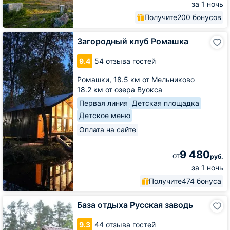
за 1 ночь
Получите
200 бонусов
Загородный
Загородный клуб Ромашка
клуб
Ромашка
9.4
54 отзыва гостей
Ромашки,
18.5 км от Мельниково
18.2 км от озера Вуокса
Первая линия
Детская площадка
Детское меню
Оплата на сайте
9 480
от
руб.
за 1 ночь
Получите
474 бонуса
База
База отдыха Русская заводь
отдыха
Русская
9.3
44 отзыва гостей
заводь