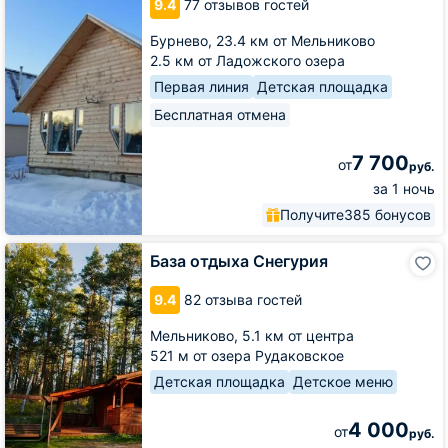
9.4
77 отзывов гостей
Корела
Бурнево,
23.4 км от Мельниково
2.5 км от Ладожского озера
Первая линия
Детская площадка
Бесплатная отмена
7 700
от
руб.
за 1 ночь
Получите
385 бонусов
База
База отдыха Снегурия
отдыха
Снегурия
9.4
82 отзыва гостей
Мельниково,
5.1 км от центра
521 м от озера Рудаковское
Детская площадка
Детское меню
4 000
от
руб.