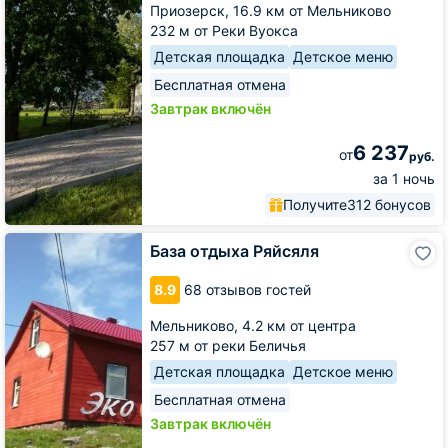
Приозерск,
16.9 км от Мельниково
232 м от Реки Вуокса
Детская площадка
Детское меню
Бесплатная отмена
Завтрак включён
6 237
от
руб.
за 1 ночь
Получите
312 бонусов
База
База отдыха Ряйсяля
отдыха
Ряйсяля
8.9
68 отзывов гостей
Мельниково,
4.2 км от центра
257 м от реки Беличья
Детская площадка
Детское меню
Бесплатная отмена
Завтрак включён