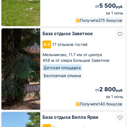
5 500
от
руб.
за 1 ночь
Получите
275 бонусов
База
База отдыха Заветное
отдыха
Заветное
8.9
17 отзывов гостей
Мельниково,
11.7 км от центра
456 м от озера Большое Заветное
Детская площадка
Бесплатная отмена
2 800
от
руб.
за 1 ночь
Получите
140 бонусов
База
База отдыха Вилла Ярви
отдыха
Вилла