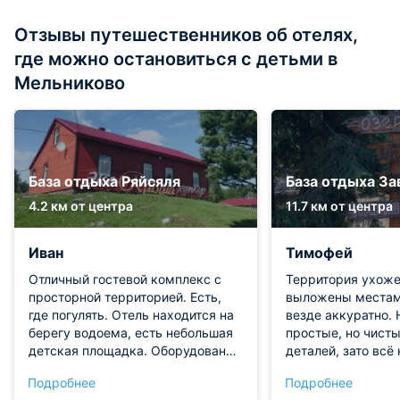
Отзывы путешественников об отелях,
где можно остановиться с детьми в
Мельниково
База отдыха Ряйсяля
База отдыха За
4.2 км от центра
11.7 км от центра
Иван
Тимофей
Отличный гостевой комплекс с
Территория ухоже
просторной территорией. Есть,
выложены местам
где погулять. Отель находится на
везде аккуратно.
берегу водоема, есть небольшая
простые, но чисты
детская площадка. Оборудовано
деталей, зато всё
место для приготовления
местах. Понравило
Подробнее
Подробнее
шашлыков, есть бильярд.
общая зона с ман