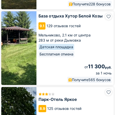
Получите
228 бонусов
База
База отдыха Хутор Белой Козы
отдыха
Хутор
9.1
129 отзывов гостей
Белой
Козы
Мельниково,
2.1 км от центра
283 м от реки Дымовка
Детская площадка
Бесплатная отмена
11 300
от
руб.
за 1 ночь
Получите
565 бонусов
Парк-
Отель
Яркое
Парк-Отель Яркое
8.9
125 отзывов гостей