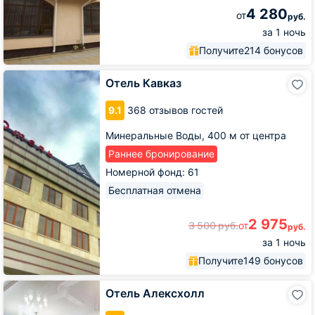
4 280
от
руб.
за 1 ночь
Получите
214 бонусов
Отель
Отель Кавказ
Кавказ
9.1
368 отзывов гостей
Минеральные Воды,
400 м от центра
Раннее бронирование
Номерной фонд: 61
Бесплатная отмена
2 975
3 500
руб.
от
руб.
за 1 ночь
Получите
149 бонусов
Отель
Отель Алексхолл
Алексхолл