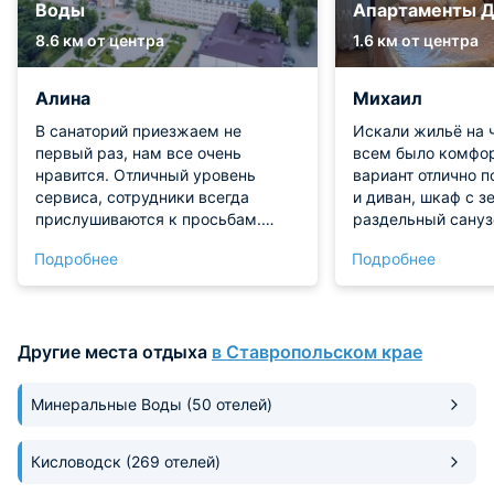
Воды
Апартаменты Д
8.6 км от центра
1.6 км от центра
Алина
Михаил
В санаторий приезжаем не
Искали жильё на 
первый раз, нам все очень
всем было комфор
нравится. Отличный уровень
вариант отлично п
сервиса, сотрудники всегда
и диван, шкаф с з
прислушиваются к просьбам.
раздельный сануз
Номер у нас был просторный с
очень удобно для
Подробнее
Подробнее
современным ремонтом, все
Рядом сквер и то
необходимое в нем
продукты покупал
предусмотрено. Множество услуг
доступности. На к
для релакса и оздоровления,
готовили без проб
Другие места отдыха
в Ставропольском крае
поэтому отпуск прошел с пользой.
Соотношение цена
Мы рекомендуем!
отличное, рекомен
кто ищет надёжны
Минеральные Воды
(50 отелей)
сюрпризов.
Кисловодск
(269 отелей)