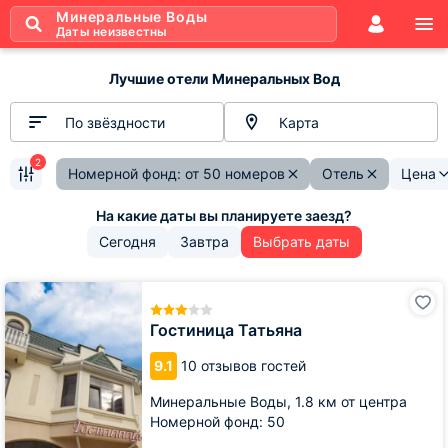
Минеральные Воды
Даты неизвестны
Лучшие отели Минеральных Вод
По звёздности
Карта
2
Номерной фонд: от 50 номеров
Отель
Цена
Сегодня
Завтра
Выбрать даты
Гостиница
Татьяна
Гостиница Татьяна
9.1
10 отзывов гостей
Минеральные Воды,
1.8 км от центра
Номерной фонд: 50