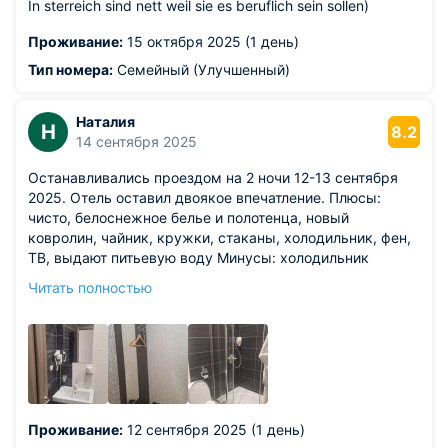
In sterreich sind nett weil sie es beruflich sein sollen)
Проживание:
15 октября 2025 (1 день)
Тип номера:
Семейный (Улучшенный)
Наталия
Н
8.2
14 сентября 2025
Останавливались проездом на 2 ночи 12-13 сентября
2025. Отель оставил двоякое впечатление. Плюсы:
чисто, белоснежное белье и полотенца, новый
ковролин, чайник, кружки, стаканы, холодильник, фен,
ТВ, выдают питьевую воду Минусы: холодильник
замораживает продукты, пульт от ТВ не работает,
Читать полностью
шкафа для одежды нет - есть один стул и 2 крючка
(если верхнюю одежду повесил, то остальное куда?). В
ванной ни одной полочки, всего один крючок, нет
сушилки, фен висит под левую руку и шнур короткий,
туал.бумага почему-то висит над бочком от унитаза,
присутствует легкий запах канализации. Если на одну
ночь в ожидании самолета, то можно закрыть глаза на
Проживание:
12 сентября 2025 (1 день)
эти недостатки, если больше, то не советую.