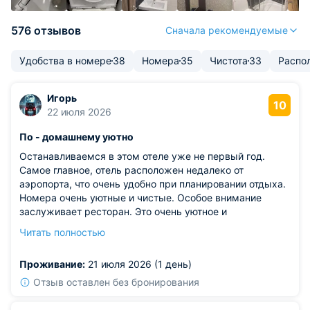
576 отзывов
Сначала рекомендуемые
Удобства в номере
38
Номера
35
Чистота
33
Распо
Игорь
10
22 июля 2026
По - домашнему уютно
Останавливаемся в этом отеле уже не первый год.
Самое главное, отель расположен недалеко от
аэропорта, что очень удобно при планировании отдыха.
Номера очень уютные и чистые. Особое внимание
заслуживает ресторан. Это очень уютное и
атмосферное заведение с очень вкусной и
Читать полностью
разнообразной кухней. Официанты очень
доброжелательные и услужливые. Особую
Проживание:
21 июля 2026 (1 день)
благодарность выражаем Ольге за ее внимательность
и отзывчивость, а также подробное описание каждого
Отзыв оставлен без бронирования
блюда. Планируем ещё не раз останавливаться в этом
отеле.