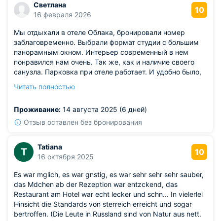
Светлана
Из недостатков: на данный момент отсутствует
10
16 февраля 2026
длительная стоянка для авто, в связи с чем приходится
искать по городу, где можно оставить машину.
Мы отдыхали в отеле Облака, бронировали номер
заблаговременно. Выбрали формат студии с большим
панорамным окном. Интерьер современный в нем
понравился нам очень. Так же, как и наличие своего
санузла. Парковка при отеле работает. И удобно было,
что из окна мы видели свою машину. В нашем номере
Читать полностью
вся техника работала исправно. Гигиенические и
туалетные средства в номере были.
Проживание:
14 августа 2025 (6 дней)
Отзыв оставлен без бронирования
Tatiana
T
10
16 октября 2025
Es war mglich, es war gnstig, es war sehr sehr sehr sauber,
das Mdchen ab der Rezeption war entzckend, das
Restaurant am Hotel war echt lecker und schn... In vielerlei
Hinsicht die Standards von sterreich erreicht und sogar
bertroffen. (Die Leute in Russland sind von Natur aus nett.