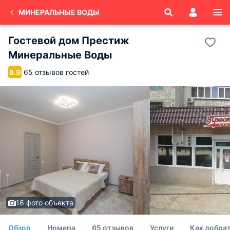
МИНЕРАЛЬНЫЕ ВОДЫ
Гостевой дом Престиж
Минеральные Воды
65 отзывов гостей
8.9
16 фото объекта
Обзор
Номера
65 отзывов
Услуги
Как добрат