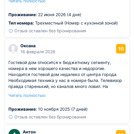
Читать полностью
работает отлично, обслуживание хорошее. На пару дней
для отдыха вдвоем — идеальное место!
Проживание:
22 июня 2026 (4 дня)
Тип номера:
Трехместный (Номер с кухонной зоной)
Отзыв оставлен без бронирования
Оксана
10
16 февраля 2026
Гостевой дом относится к бюджетному сегменту,
номера в нем хорошего качества и недорогие.
Находится гостевой дом недалеко от центра города.
Необходимая техника у нас в номере была. Телевизор
правда старенький, но каналов много ловил. На
территории гостевого дома функционирует кафе, в
Читать полностью
котором можно заказать питание полный пансион. К
качеству уборок претензий у нас нет. Но некоторую
Проживание:
10 ноября 2025 (7 дней)
мягкую мебель конечно нужно уже менять, так как
обивка в плачевном состоянии.
Отзыв оставлен без бронирования
Антон