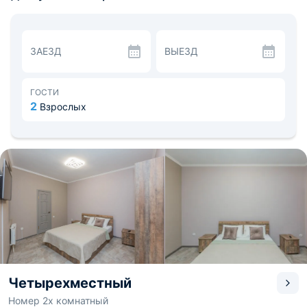
оборудована душевой кабиной, стиральной машиной и
феном. Предоставляются полотенца.
Кухня укомплектована холодильником,
электрочайником и микроволновой печью, а также
ЗАЕЗД
ВЫЕЗД
посудой. На территории работает кафе.
В свободное время посетите Музей нашего детства,
расположенный в 1,7 км. Расстояние до
железнодорожного вокзала — 1,2 км, до аэропорта —
ГОСТИ
3,2 км.
2
Взрослых
Четырехместный
Номер 2х комнатный