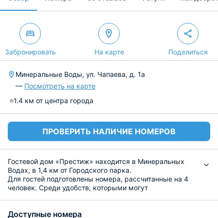
Забронировать
На карте
Поделиться
Минеральные Воды, ул. Чапаева, д. 1а
—
Посмотреть на карте
1.4 км от центра города
ПРОВЕРИТЬ НАЛИЧИЕ НОМЕРОВ
Гостевой дом «Престиж» находится в Минеральных
Водах, в 1,4 км от Городского парка.
Для гостей подготовлены номера, рассчитанные на 4
человек. Среди удобств, которыми могут
воспользоваться постояльцы: тумбочка, шкаф,
телевизор, кондиционер, диван, журнальный столик, а
Доступные номера
также доступ к беспроводному интернету. Ванная