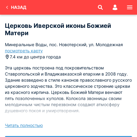
НАЗАД
Церковь Иверской иконы Божией
Матери
Минеральные Воды, пос. Новотерский, ул. Молодежная
посмотреть карту
7.4 км до центра города
Эта церковь построена под покровительством
Ставропольской и Владикавказской епархии в 2008 году.
Здание возведено в стиле канонов православного русского
церковного зодчества. Это классическое строение церкви
из красного кирпича. Церковь Божией Матери венчают
пять позолоченных куполов. Колокола звонницы своим
мелодичным чистым перезвоном создают атмосферу
душевного покоя и умиротворения.
Здание церкви построено по канонам православного
Читать полностью
русского зодчества и имеет правильную четырехугольную
форму. Со временем были построены служебные