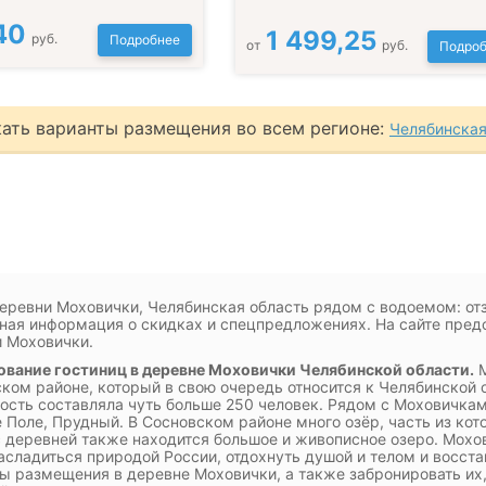
40
1 499,25
руб.
Подробнее
от
руб.
Подроб
ать варианты размещения во всем регионе:
Челябинская
еревни Моховички, Челябинская область рядом с водоемом: отз
ная информация о скидках и спецпредложениях. На сайте пред
 Моховички.
вание гостиниц в деревне Моховички Челябинской области.
М
ком районе, который в свою очередь относится к Челябинской об
ость составляла чуть больше 250 человек. Рядом с Моховичкам
 Поле, Прудный. В Сосновском районе много озёр, часть из кот
 деревней также находится большое и живописное озеро. Мохов
асладиться природой России, отдохнуть душой и телом и восс
ы размещения в деревне Моховички, а также забронировать их,