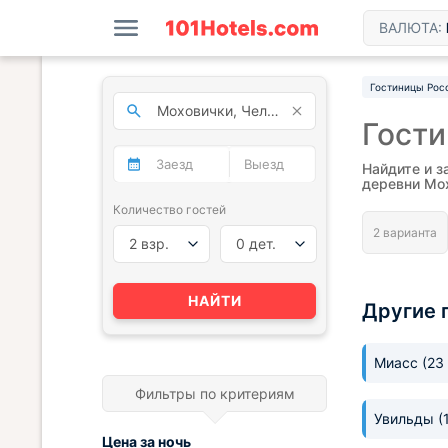
ВАЛЮТА:
Гостиницы Рос
Гост
Найдите и з
деревни Мо
Количество гостей
2 взр.
0 дет.
НАЙТИ
Другие 
Миасс
(23
Фильтры по критериям
Увильды
(
Цена за
ночь