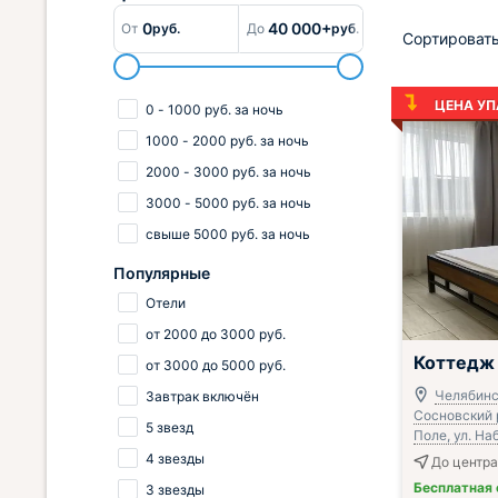
0
40 000+
От
руб.
До
руб.
Сортировать
ЦЕНА УП
0
-
1000
руб.
за ночь
1000
-
2000
руб.
за ночь
2000
-
3000
руб.
за ночь
3000
-
5000
руб.
за ночь
свыше
5000
руб.
за ночь
Популярные
Отели
от
2000
до
3000
руб.
;
Коттедж V
от
3000
до
5000
руб.
Челябинс
Завтрак включён
Сосновский р
5 звезд
Поле, ул. На
4 звезды
До центра 
Бесплатная
3 звезды