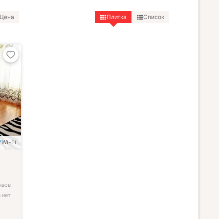
Цена
Плитка
Список
Wi-Fi
ывов
 нет