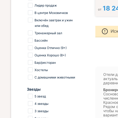
Лидер продаж
18 2
от
В центре Моховичков
Включён завтрак и ужин
или обед
Иск
Тренажерный зал
Бассейн
Оценка Отлично (9+)
Оценка Хорошо (8+)
Бар/ресторан
Хостелы
Отели д
С домашними животными
актуаль
деревни
Звезды
Брониро
Сосновс
5 звезд
численн
Красное
4 звезды
Рядом с
чтобы н
3 звезды
вариант