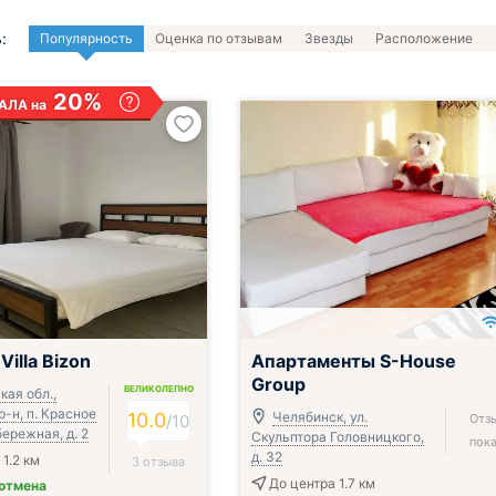
:
Популярность
Оценка по отзывам
Звезды
Расположение
20%
АЛА на
illa Bizon
Апартаменты S-House
Group
ВЕЛИКОЛЕПНО
кая обл.,
-н, п. Красное
10.0
Челябинск, ул.
/
10
Отз
бережная, д. 2
Скульптора Головницкого,
пока
д. 32
1.2 км
3 отзыва
До центра 1.7 км
 отмена