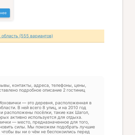
нее
 область (555 вариантов)
ывы, контакты, адреса, телефоны, цены,
ставлено подробное описание 2 гостиниц
оховички — это деревня, расположенная в
ласти. В ней всего 8 улиц, и на 2010 год
и расположены посёлки, такие как Шагол,
орых активно используется для отдыха.
ички — место, предназначенное для того,
тановить силы. Мы поможем подобрать лучшие
 чтобы вы ни о чём не беспокоились перед