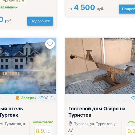
 Тургояк 93 м
4 500
заселении
от
руб.
Подроб
0
руб.
Подробнее
Завтрак
Wi-Fi
чён
ый отель
Гостевой дом Озеро на
Тургояк
Туристов
ОЧЕНЬ ХОРОШО
ОТЛ
ул. Туристов, д.
Тургояк, ул. Туристов, д.
20
8.9
9.
/
10