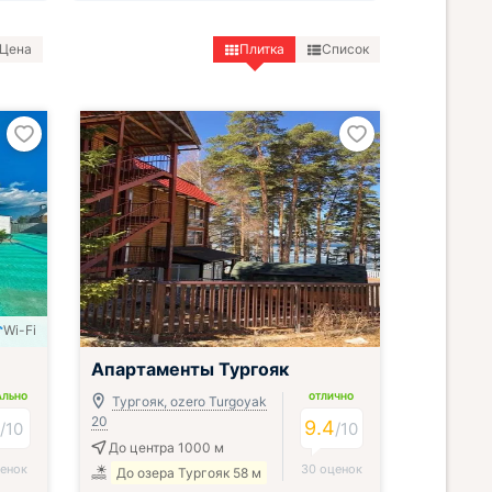
Цена
Плитка
Список
Wi-Fi
Апартаменты Тургояк
АЛЬНО
ОТЛИЧНО
Тургояк, ozero Turgoyak
20
8
9.4
/
10
/
10
До центра 1000 м
ценок
30 оценок
До озера Тургояк 58 м