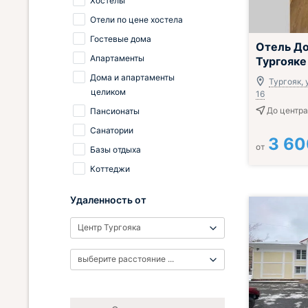
Хостелы
Отели по цене хостела
Гостевые дома
Отель До
Апартаменты
Тургояке
Дома и апартаменты
Тургояк, у
целиком
16
До центра
Пансионаты
Санатории
3 60
от
Базы отдыха
Коттеджи
Удаленность от
Центр Тургояка
выберите расстояние ...