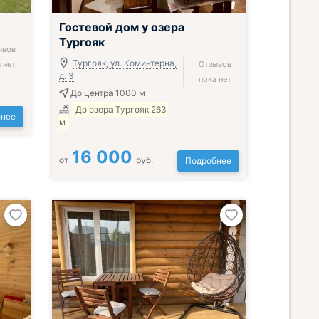
Гостевой дом у озера
Тургояк
ывов
Тургояк, ул. Коминтерна,
 нет
Отзывов
д. 3
пока нет
До центра 1000 м
До озера Тургояк 263
нее
м
16 000
от
руб.
Подробнее