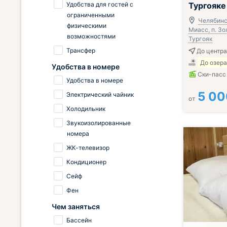
Удобства для гостей с
Тургояке
ограниченными
Челябинск
физическими
Миасс, п. Зо
возможностями
Тургояк
Трансфер
До центра
До озера
Удобства в номере
Ски-пасс
Удобства в номере
5 00
Электрический чайник
от
Холодильник
Звукоизолированные
номера
ЖК-телевизор
Кондиционер
Сейф
Фен
Чем заняться
Бассейн