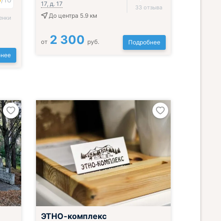
17, д. 17
33 отзыва
До центра 5.9 км
енки
2 300
от
руб.
Подробнее
нее
ЭТНО-комплекс