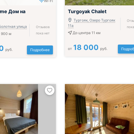
Wi-Fi
me Дом на
Turgoyak Chalet
Тургояк, Озеро Тургояк
Отз
11а
 Болотная улица
Отзывов
пока
До центра 11 км
пока нет
 900 м
18 000
0
от
руб.
Подроб
руб.
Подробнее