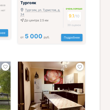
Тургояк
ывов
ОЧЕНЬ ХОРОШО
Тургояк, ул. Туристов, д.
 нет
34
9.1
/
10
До центра 2.5 км
39 оценок
нее
5 000
от
руб.
Подробнее