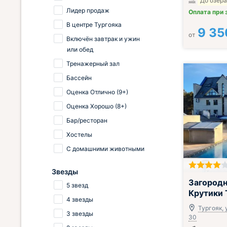
До озера
Лидер продаж
Оплата при 
В центре Тургояка
9 35
от
Включён завтрак и ужин
или обед
Тренажерный зал
Бассейн
Оценка Отлично (9+)
Оценка Хорошо (8+)
Бар/ресторан
Хостелы
С домашними животными
Звезды
Завтрак вклю
Загородн
5 звезд
Крутики 
4 звезды
Тургояк, 
3 звезды
30