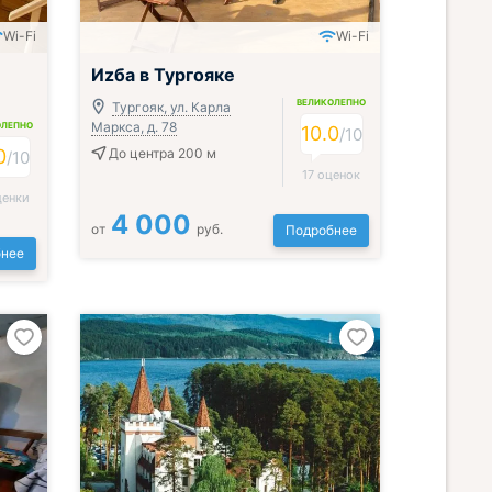
Wi-Fi
Wi-Fi
Иzба в Тургояке
ВЕЛИКОЛЕПНО
Тургояк, ул. Карла
Маркса, д. 78
ОЛЕПНО
10.0
/
10
0
До центра 200 м
/
10
17 оценок
ценки
4 000
от
руб.
Подробнее
нее