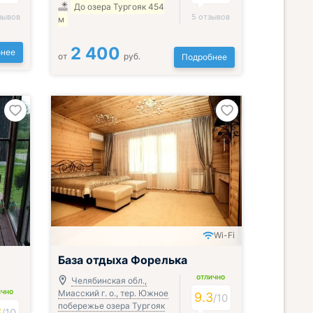
До озера Тургояк 454
зывов
5 отзывов
м
2 400
нее
от
руб.
Подробнее
Wi-Fi
Включён завтрак, обед и ужин
База отдыха Форелька
ОТЛИЧНО
Челябинская обл.,
Миасский г. о., тер. Южное
ИЧНО
9.3
/
10
побережье озера Тургояк
3
/
10