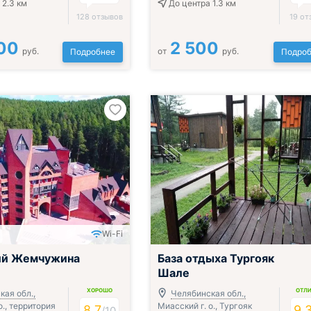
 2.3 км
До центра 1.3 км
128 отзывов
19 от
00
2 500
руб.
от
руб.
Подробнее
Подроб
Wi-Fi
ий Жемчужина
База отдыха Тургояк
Шале
ХОРОШО
ОТЛ
кая обл.,
Челябинская обл.,
о., территория
Миасский г. о., Тургояк
8.7
9.
/
10