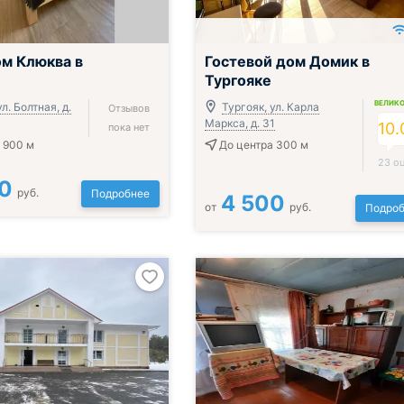
м Клюква в
Гостевой дом Домик в
Тургояке
ВЕЛИК
л. Болтная, д.
Тургояк, ул. Карла
Отзывов
Маркса, д. 31
10.
пока нет
 900 м
До центра 300 м
23 о
0
руб.
Подробнее
4 500
от
руб.
Подроб