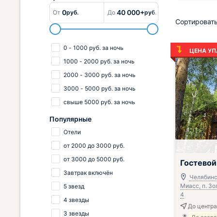
0
40 000+
От
руб.
До
руб.
Сортировать
0
-
1000
руб.
за ночь
ЦЕНА УП
1000
-
2000
руб.
за ночь
2000
-
3000
руб.
за ночь
3000
-
5000
руб.
за ночь
свыше
5000
руб.
за ночь
Популярные
Отели
от
2000
до
3000
руб.
;
от
3000
до
5000
руб.
Гостевой
Завтрак включён
Челябинск
Миасс, п. Зо
5 звезд
4
4 звезды
До центра
3 звезды