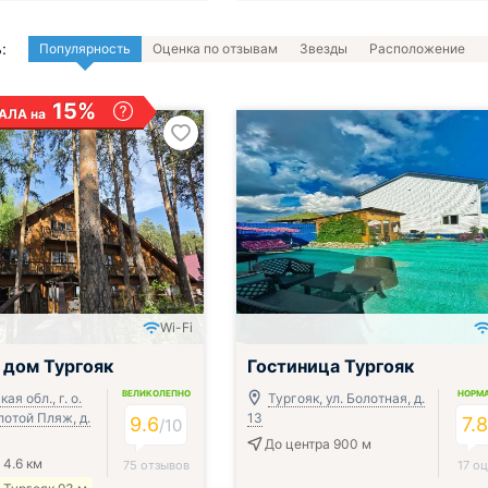
:
Популярность
Оценка по отзывам
Звезды
Расположение
15%
АЛА на
Wi-Fi
 дом Тургояк
Гостиница Тургояк
ВЕЛИКОЛЕПНО
НОРМ
ая обл., г. о.
Тургояк, ул. Болотная, д.
лотой Пляж, д.
13
9.6
7.
/
10
До центра 900 м
 4.6 км
75 отзывов
17 о