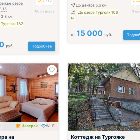
режье озера
До центра 5.6 км
, 15
66 отзывов
3 оц
До озера Тургояк 106
 3.3 км
м
 Тургояк 132
15 000
от
руб.
Подроб
0
руб.
Подробнее
Завтрак
Wi-Fi
чён
ера на
Коттедж на Тургояке