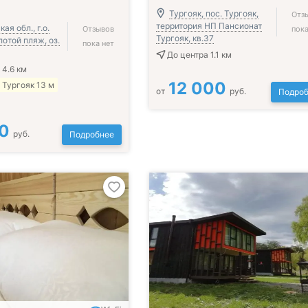
Тургояк, пос. Тургояк,
Отз
территория НП Пансионат
ая обл., г.о.
Отзывов
пока
Тургояк, кв.37
лотой пляж, оз.
пока нет
До центра 1.1 км
 4.6 км
12 000
 Тургояк 13 м
от
руб.
Подроб
0
руб.
Подробнее