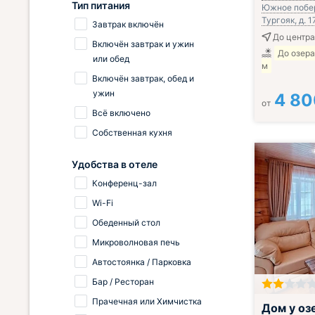
Тип питания
Южное побе
Тургояк, д. 17
Завтрак включён
До центра
Включён завтрак и ужин
До озера
или обед
м
Включён завтрак, обед и
ужин
4 80
от
Всё включено
Собственная кухня
Удобства в отеле
Конференц-зал
Wi-Fi
Обеденный стол
Микроволновая печь
Автостоянка / Парковка
Бар / Ресторан
Прачечная или Химчистка
Завтрак вклю
Дом у оз