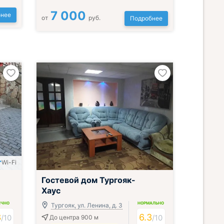
7 000
нее
от
руб.
Подробнее
Wi-Fi
Гостевой дом Тургояк-
Хаус
ИЧНО
НОРМАЛЬНО
Тургояк, ул. Ленина, д. 3
3
6.3
/
10
/
10
До центра 900 м