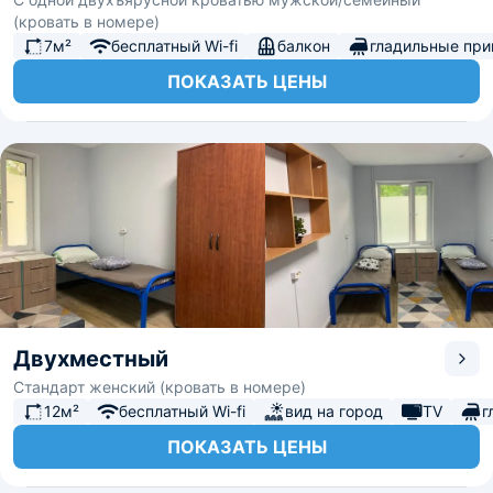
(кровать в номере)
7м²
бесплатный Wi-fi
балкон
гладильные пр
ПОКАЗАТЬ ЦЕНЫ
Двухместный
Стандарт женский (кровать в номере)
12м²
бесплатный Wi-fi
вид на город
TV
г
ПОКАЗАТЬ ЦЕНЫ