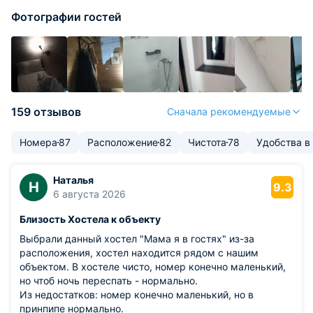
Фотографии гостей
159 отзывов
Сначала рекомендуемые
Номера
87
Расположение
82
Чистота
78
Удобства в
Наталья
Н
9.3
6 августа 2026
Близость Хостела к объекту
Выбрали данный хостел "Мама я в гостях" из-за
расположения, хостел находится рядом с нашим
объектом. В хостеле чисто, номер конечно маленький,
но чтоб ночь переспать - нормально.
Из недостатков: номер конечно маленький, но в
принпипе нормально.