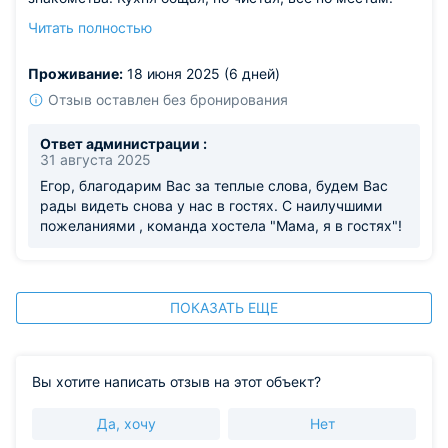
Хорошее расположение для туристов, особенно
Читать полностью
студентов. Персонал приветливый, неформальный, но
дело своё знает. Комнаты удобные, ночью тихо.
Проживание:
18 июня 2025 (6 дней)
Из недостатков: на утро очередь в душ, стоит
учитывать.
Отзыв оставлен без бронирования
Ответ администрации :
31 августа 2025
Егор, благодарим Вас за теплые слова, будем Вас
рады видеть снова у нас в гостях. С наилучшими
пожеланиями , команда хостела "Мама, я в гостях"!
ПОКАЗАТЬ ЕЩЕ
Вы хотите написать отзыв на этот объект?
Да, хочу
Нет