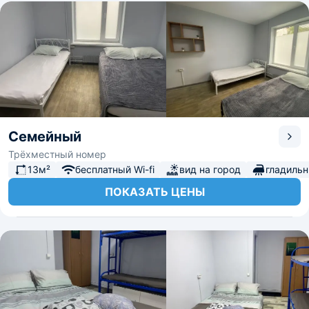
Семейный
Трёхместный номер
13м²
бесплатный Wi-fi
вид на город
гладиль
ПОКАЗАТЬ ЦЕНЫ