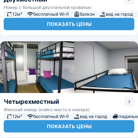
Номер с большой двуспальной кроватью
12м²
бесплатный Wi-fi
балкон
вид на город
ПОКАЗАТЬ ЦЕНЫ
Четырехместный
Женский номер (койко-место в номере)
12м²
бесплатный Wi-fi
вид на город
гладиль
ПОКАЗАТЬ ЦЕНЫ