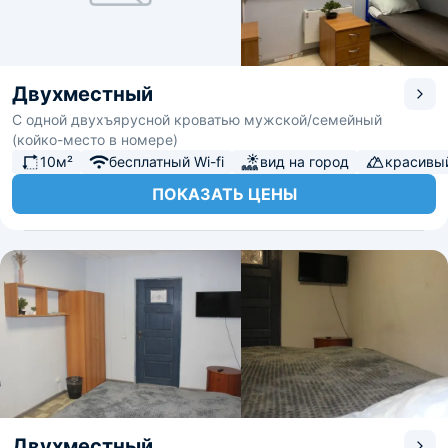
Двухместный
С одной двухъярусной кроватью мужской/семейный
(койко-место в номере)
10м²
бесплатный Wi-fi
вид на город
красивы
ПОКАЗАТЬ ЦЕНЫ
Двухместный