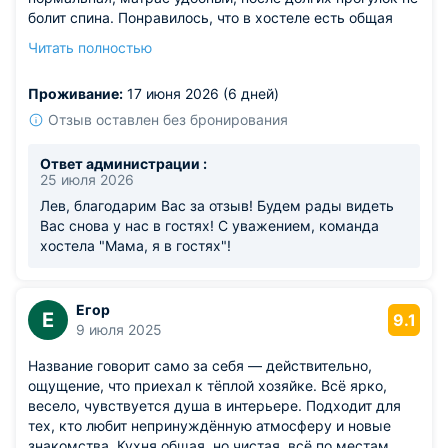
болит спина. Понравилось, что в хостеле есть общая
кухня, где можно спокойно разогреть еду и не
Читать полностью
толкаться с другими. В коридоре есть шкафчики с
замками — вещи лежат спокойно, ничего не пропадает.
Проживание:
17 июня 2026 (6 дней)
Из недостатков: в душевых кабинах плохо уходит вода,
приходится ждать, пока стечёт.
Отзыв оставлен без бронирования
Ответ администрации :
25 июля 2026
Лев, благодарим Вас за отзыв! Будем рады видеть
Вас снова у нас в гостях! С уважением, команда
хостела "Мама, я в гостях"!
Егор
Е
9.1
9 июля 2025
Название говорит само за себя — действительно,
ощущение, что приехал к тёплой хозяйке. Всё ярко,
весело, чувствуется душа в интерьере. Подходит для
тех, кто любит непринуждённую атмосферу и новые
знакомства. Кухня общая, но чистая, всё по местам.