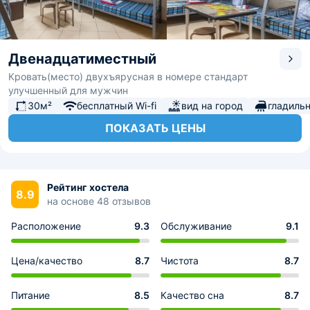
Двенадцатиместный
Кровать(место) двухъярусная в номере стандарт
улучшенный для мужчин
30м²
бесплатный Wi-fi
вид на город
гладиль
ПОКАЗАТЬ ЦЕНЫ
Рейтинг хостела
8.9
на основе 48 отзывов
Расположение
9.3
Обслуживание
9.1
Цена/качество
8.7
Чистота
8.7
Питание
8.5
Качество сна
8.7