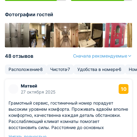
Фотографии гостей
48 отзывов
Сначала рекомендуемые
Расположение
8
Чистота
7
Удобства в номере
6
Ном
Матвей
10
27 октября 2025
Грамотный сервис, гостиничный номер порадует
высоким уровнем комфорта. Проживать вдвоём вполне
комфортно, качественна каждая деталь обстановки.
Расслабляющий климат комнаты помогает
восстановить силы. Расстояние до основных
достопримечательностей оптимально, добираться
Читать полностью