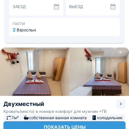
кухне общего пользования, оборудованной
ЗАЕЗД
ВЫЕЗД
холодильником, плитой и посудой. Альтернативой
послужат кулинарии, буфеты и кафе в шаговой
доступности от объекта.
Хостел «№1 на Ленинском» размещен неподалеку от
ГОСТИ
музея традиционного русского напитка «Очаково» и
2
Взрослых
Битцевского парка.
Двухместный
Кровать(место) в номере комфорт для мужчин +ТВ
7м²
собственная ванная комната
холодильник
ПОКАЗАТЬ ЦЕНЫ