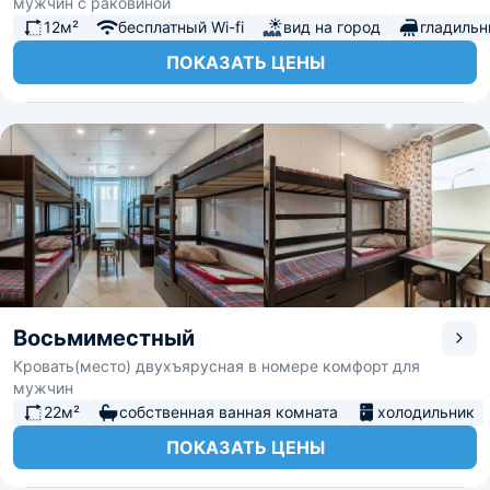
мужчин с раковиной
12м²
бесплатный Wi-fi
вид на город
гладиль
ПОКАЗАТЬ ЦЕНЫ
Восьмиместный
Кровать(место) двухъярусная в номере комфорт для
мужчин
22м²
собственная ванная комната
холодильник
ПОКАЗАТЬ ЦЕНЫ