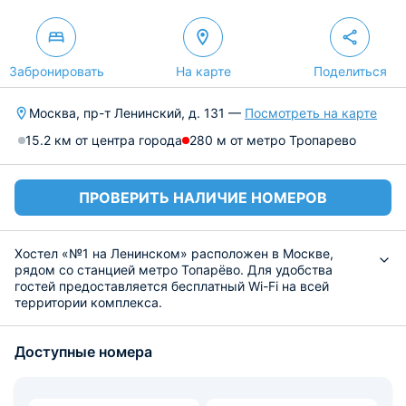
Забронировать
На карте
Поделиться
Москва, пр-т Ленинский, д. 131 —
Посмотреть на карте
15.2 км от центра города
280 м от метро Тропарево
ПРОВЕРИТЬ НАЛИЧИЕ НОМЕРОВ
Хостел «№1 на Ленинском» расположен в Москве,
рядом со станцией метро Топарёво. Для удобства
гостей предоставляется бесплатный Wi-Fi на всей
территории комплекса.
Отдыхающие могут разместиться в комфортных
номерах, оформленных в классическом стиле и
Доступные номера
оснащенных всем необходимым для хорошего отдыха,
в том числе современной техникой, удобной мебелью и
набором полотенец.
Приготовить обед предлагается самостоятельно на