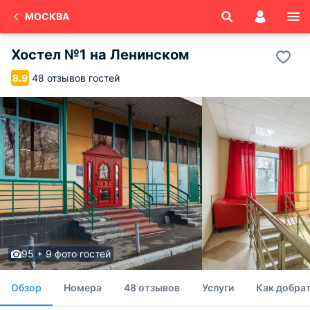
МОСКВА
Хостел №1 на Ленинском
48 отзывов гостей
8.9
95 + 9 фото гостей
Обзор
Номера
48 отзывов
Услуги
Как добрат