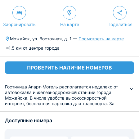
Забронировать
На карте
Поделиться
Можайск, ул. Восточная, д. 1 —
Посмотреть на карте
1.5 км от центра города
ПРОВЕРИТЬ НАЛИЧИЕ НОМЕРОВ
Гостиница Апарт-Мотель располагается недалеко от
автовокзала и железнодорожной станции города
Можайска. В числе удобств высокоскоростной
интернет, бесплатная парковка для транспорта. За
дополнительную плату можно заказать трансфер от/до
аэропорта.
Доступные номера
Для размещения предлагаются номера различной
категории и вместимостью от двух до четырех человек.
В каждом из них есть удобные кровать, современная
мебель, телевизор с плоским экраном, кабельное