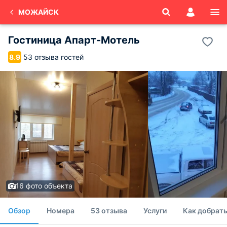
МОЖАЙСК
Гостиница Апарт-Мотель
53 отзыва гостей
8.9
16 фото объекта
Обзор
Номера
53 отзыва
Услуги
Как добрать