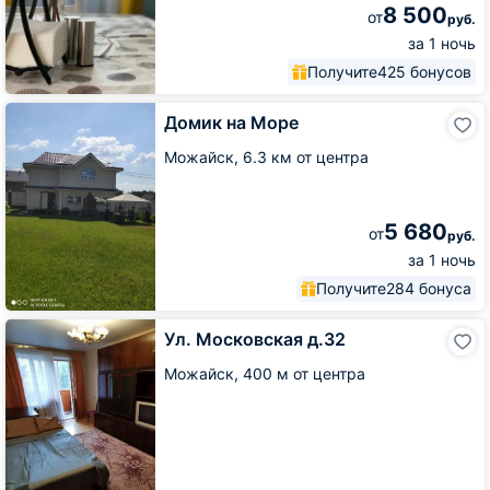
8 500
от
руб.
за 1 ночь
Получите
425 бонусов
Домик
Домик на Море
на
Море
Можайск,
6.3 км от центра
5 680
от
руб.
за 1 ночь
Получите
284 бонуса
Ул.
Ул. Московская д.32
Московская
д.32
Можайск,
400 м от центра