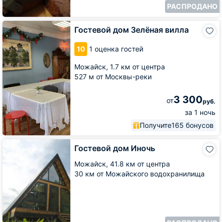
РАСПРОДАНО
Гостевой
Гостевой дом Зелёная вилла
дом
Зелёная
10
1 оценка гостей
вилла
Можайск,
1.7 км от центра
527 м от Москвы-реки
3 300
от
руб.
за 1 ночь
Получите
165 бонусов
Гостевой
Гостевой дом Иночь
дом
Иночь
Можайск,
41.8 км от центра
30 км от Можайского водохранилища