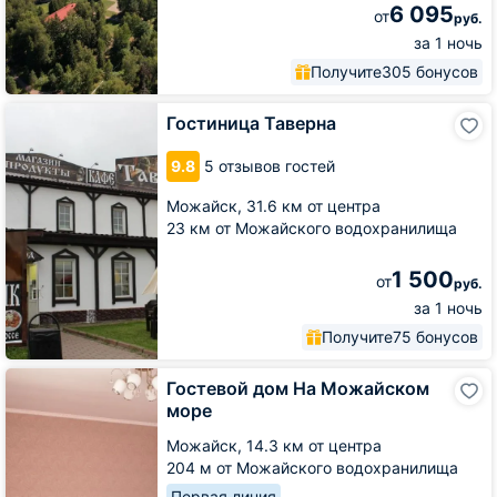
6 095
от
руб.
за 1 ночь
Получите
305 бонусов
Гостиница
Гостиница Таверна
Таверна
9.8
5 отзывов гостей
Можайск,
31.6 км от центра
23 км от Можайского водохранилища
1 500
от
руб.
за 1 ночь
Получите
75 бонусов
Гостевой
Гостевой дом На Можайском
дом
море
На
Можайском
Можайск,
14.3 км от центра
море
204 м от Можайского водохранилища
Первая линия