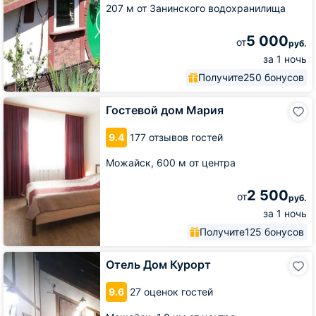
207 м от Занинского водохранилища
5 000
от
руб.
за 1 ночь
Получите
250 бонусов
Гостевой
Гостевой дом Мария
дом
Мария
9.4
177 отзывов гостей
Можайск,
600 м от центра
2 500
от
руб.
за 1 ночь
Получите
125 бонусов
Отель
Отель Дом Курорт
Дом
Курорт
9.6
27 оценок гостей