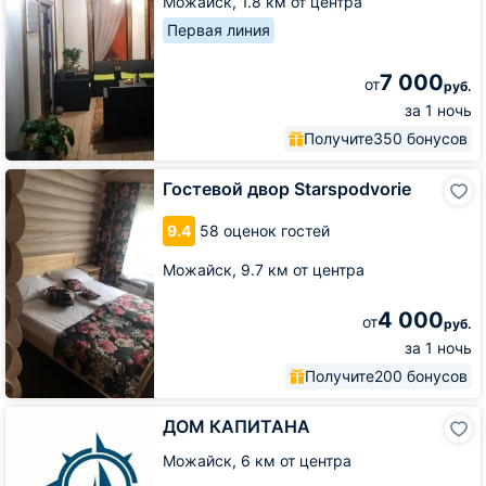
Можайск,
1.8 км от центра
Первая линия
7 000
от
руб.
за 1 ночь
Получите
350 бонусов
Гостевой
Гостевой двор Starspodvorie
двор
Starspodvorie
9.4
58 оценок гостей
Можайск,
9.7 км от центра
4 000
от
руб.
за 1 ночь
Получите
200 бонусов
ДОМ
ДОМ КАПИТАНА
КАПИТАНА
Можайск,
6 км от центра