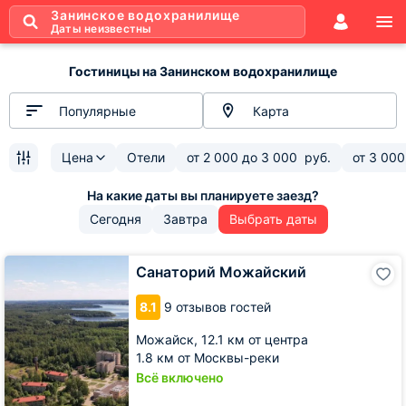
Занинское водохранилище
Даты неизвестны
Гостиницы на Занинском водохранилище
Популярные
Карта
Цена
Отели
от
2 000
до
3 000
руб.
от
3 000
Сегодня
Завтра
Выбрать даты
Санаторий
Санаторий Можайский
Можайский
8.1
9 отзывов гостей
Можайск,
12.1 км от центра
1.8 км от Москвы-реки
Всё включено