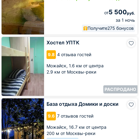
5 500
от
руб.
за 1 ночь
Получите
275 бонусов
Хостел
Хостел УПТК
УПТК
9.8
4 отзыва гостей
Можайск,
1.6 км от центра
2.9 км от Москвы-реки
РАСПРОДАНО
База
База отдыха Домики и доски
отдыха
Домики
9.6
7 отзывов гостей
и
доски
Можайск,
16.7 км от центра
200 м от Москвы-реки