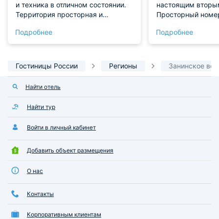
и техника в отличном состоянии.
настоящим вторы
Территория просторная и
Просторный номе
ухоженная. Никаких недочетов во
вкусом, а продум
Подробнее
Подробнее
время проживания и отдыха
эргономика обесп
здесь мы не заметили!
доступ ко всем 
Однозначно рекомендуем!
мелочам. Условия
всяких похвал: от
Гостиницы России
Регионы
Занинское во
белья до качеств
сантехники. Особ
Найти отель
искреннюю заботу
внимание к детал
Найти тур
настоящему душе
атмосферу. Ежедн
Войти в личный кабинет
безупречна, что п
полностью рассла
Добавить объект размещения
наслаждаться пр
О нас
Контакты
Корпоративным клиентам