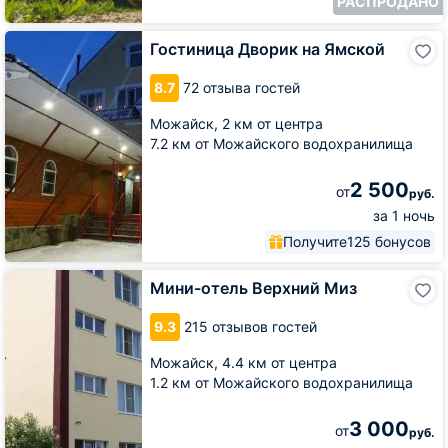
РАСПРОДАНО
Гостиница
Гостиница Дворик на Ямской
Дворик
на
8.7
72 отзыва гостей
Ямской
Можайск,
2 км от центра
7.2 км от Можайского водохранилища
2 500
от
руб.
за 1 ночь
Получите
125 бонусов
Мини-
Мини-отель Верхний Миз
отель
Верхний
9.3
215 отзывов гостей
Миз
Можайск,
4.4 км от центра
1.2 км от Можайского водохранилища
3 000
от
руб.