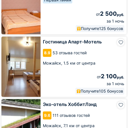
2 500
от
руб.
за 1 ночь
Получите
125 бонусов
Гостиница
Гостиница Апарт-Мотель
Апарт-
Мотель
8.9
53 отзыва гостей
Можайск,
1.5 км от центра
2 100
от
руб.
за 1 ночь
Получите
105 бонусов
Эко-
Эко-отель ХоббитЛэнд
отель
ХоббитЛэнд
9.6
111 отзывов гостей
Можайск,
7.1 км от центра