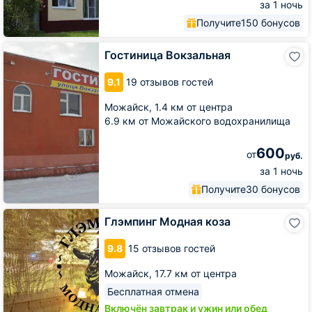
за 1 ночь
Получите
150 бонусов
Гостиница
Гостиница Вокзальная
Вокзальная
9.1
19 отзывов гостей
Можайск,
1.4 км от центра
6.9 км от Можайского водохранилища
600
от
руб.
за 1 ночь
Получите
30 бонусов
Глэмпинг
Глэмпинг Модная коза
Модная
коза
9.8
15 отзывов гостей
Можайск,
17.7 км от центра
Бесплатная отмена
Включён завтрак и ужин или обед