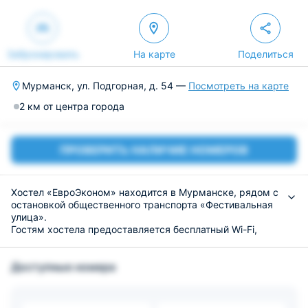
Забронировать
На карте
Поделиться
Мурманск, ул. Подгорная, д. 54 —
Посмотреть на карте
2 км от центра города
ПРОВЕРИТЬ НАЛИЧИЕ НОМЕРОВ
Хостел «ЕвроЭконом» находится в Мурманске, рядом с
остановкой общественного транспорта «Фестивальная
улица».
Гостям хостела предоставляется бесплатный Wi-Fi,
разрешён заезд с животными, постельное бельё, общая
ванная комната, бесплатная парковка, ежедневная
Доступные номера
уборка, стиральная машина, кухонная техника, сейф и
шкаф для хранения вещей.
Есть общая кухня на этаже. На территории хостела
есть мини-маркет.