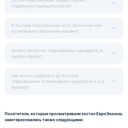
Хостел «ЕвроЭконом» предоставляет
гладильные принадлежности?
В Хостеле «ЕвроЭконом» есть прачечная или
установлена стиральная машина?
Далеко ли Хостел «ЕвроЭконом» находится от
центра города?
Как можно добраться до Хостела
«ЕвроЭконом» от ближайшего аэропорта и ж/д
вокзала?
Посетители, которые просматривали хостел ЕвроЭконом,
заинтересовались также следующими: