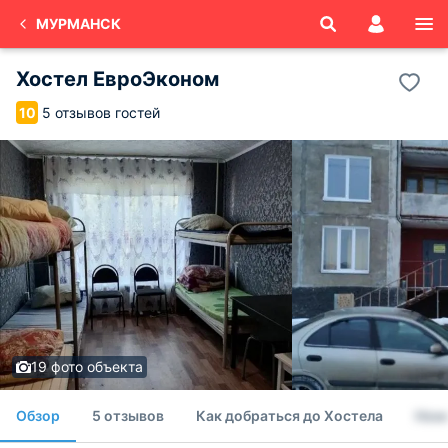
МУРМАНСК
Хостел ЕвроЭконом
5 отзывов гостей
10
19 фото объекта
Обзор
5 отзывов
Как добраться до Хостела
Ном