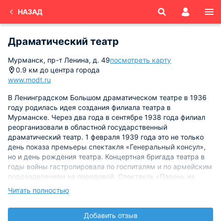
НАЗАД
Драматический театр
Мурманск, пр-т Ленина, д. 49
посмотреть карту
0.9 км до центра города
www.modt.ru
В Ленинградском Большом драматическом театре в 1936
году родилась идея создания филиала театра в
Мурманске. Через два года в сентябре 1938 года филиал
реорганизовали в областной государственный
драматический театр. 1 февраля 1939 года это не только
день показа премьеры спектакля «Генеральный консул»,
но и день рождения театра. Концертная бригада театра в
годы войны гастролировала по госпиталям и по армейским
подразделениям на передовой. Спектакль «Парень из
нашего города» был одним из семнадцати премьер того
Читать полностью
времени, именно на нем и присутствовал автор Константин
Симонов.
Добавить отзыв