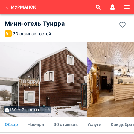
МУРМАНСК
Мини-отель Тундра
30 отзывов гостей
9.1
159 + 7 фото гостей
Обзор
Номера
30 отзывов
Услуги
Как добра