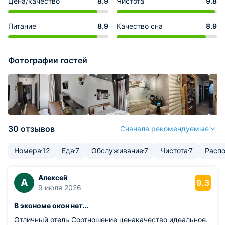
Цена/качество
8.9
Чистота
9.8
Питание
8.9
Качество сна
8.9
Фотографии гостей
30 отзывов
Сначала рекомендуемые
Номера
12
Еда
7
Обслуживание
7
Чистота
7
Расп
Алексей
А
9.3
9 июля 2026
В экономе окон нет...
Отличный отель Соотношение ценакачество идеальное.