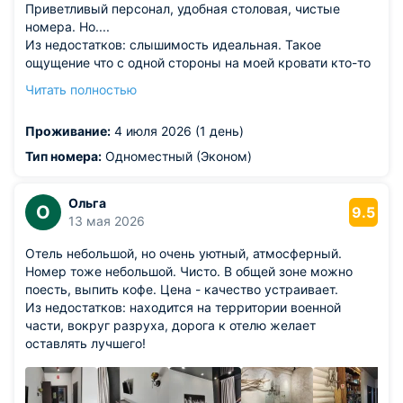
Приветливый персонал, удобная столовая, чистые
номера. Но....
Из недостатков: слышимость идеальная. Такое
ощущение что с одной стороны на моей кровати кто-то
храпел, с другой стороны кровати супруги
Читать полностью
разговаривали. Стены как из бумаги. На третьем этаже
ты идеально слышишь звонок входной двери отеля. Но
Проживание:
4 июля 2026 (1 день)
для таких чувствительных как я на каждом этаже есть
коробочка с бесплатными берушами.. :-)
Тип номера:
Одноместный (Эконом)
Ольга
О
9.5
13 мая 2026
Отель небольшой, но очень уютный, атмосферный.
Номер тоже небольшой. Чисто. В общей зоне можно
поесть, выпить кофе. Цена - качество устраивает.
Из недостатков: находится на территории военной
части, вокруг разруха, дорога к отелю желает
оставлять лучшего!