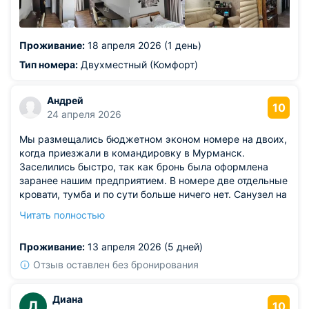
Проживание:
18 апреля 2026 (1 день)
Тип номера:
Двухместный (Комфорт)
Андрей
10
24 апреля 2026
Мы размещались бюджетном эконом номере на двоих,
когда приезжали в командировку в Мурманск.
Заселились быстро, так как бронь была оформлена
заранее нашим предприятием. В номере две отдельные
кровати, тумба и по сути больше ничего нет. Санузел на
этаже. Чай, кофе можно попить в кафе рядом.
Читать полностью
Исключительно для командировочных, хотя номера
есть и получше здесь.
Проживание:
13 апреля 2026 (5 дней)
Отзыв оставлен без бронирования
Диана
Д
10