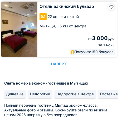
Отель
Отель Бакинский бульвар
Бакинский
бульвар
9.1
22 оценки гостей
Мытищи,
1.5 км от центра
3 000
от
руб.
за 1 ночь
Получите
150 бонусов
НАВЕРХ
Снять номер в эконом-гостинице в Мытищах
Дешевые
Недорогие
Недорогие в центре
Гостевые
Полный перечень гостиниц Мытищ эконом-класса.
Актуальные фото и отзывы. Бронируйте отели по низким
ценам 2026 напрямую без посредников.