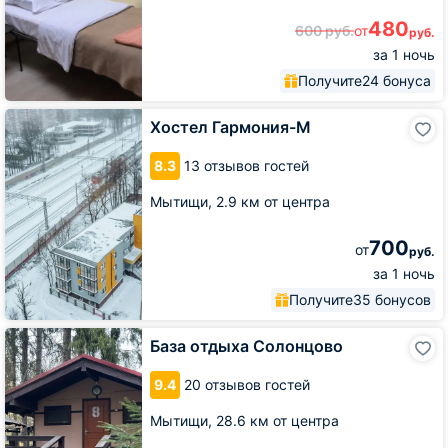
480
600
руб.
от
руб.
за 1 ночь
Получите
24 бонуса
Хостел
Хостел Гармония-М
Гармония-
М
8.3
13 отзывов гостей
Мытищи,
2.9 км от центра
700
от
руб.
за 1 ночь
Получите
35 бонусов
База
База отдыха Солонцово
отдыха
Солонцово
9.4
20 отзывов гостей
Мытищи,
28.6 км от центра