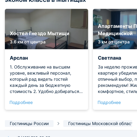
Апартаменты П
Хостел Гнездо Мытищи
Медицинской
3.6 км от центра
3 км от центра
Арслан
Светлана
1. Обслуживание на высшем
За неделю прожив
уровне, вежливый персонал,
квартире убедилис
который рад видеть гостей
отличный выбор, 
каждый день за бюджетную
рекомендуем! Жи
стоимость 2. Удобно добираться
комфортное, стиль
до города, тк здесь ходят
Всё продумано дл
Подробнее
Подробнее
маршрутки близко с хостелом
гостей: в ванной 
чистые мягкие по
душевые наборы, 
установлена отлич
Гостиницы России
Гостиницы Московской области
рабочем состоянии
готовить было одн