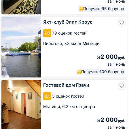
за 1 ночь
Получите
95 бонусов
Яхт-
Яхт-клуб Элит Кроус
клуб
Элит
7.6
79 оценок гостей
Кроус
Пирогово,
7.3 км от Мытищи
2 000
от
руб.
за 1 ночь
Получите
100 бонусов
Гостевой
Гостевой дом Грачи
дом
Грачи
8.1
5 оценок гостей
Мытищи,
6.2 км от центра
2 000
от
руб.
за 1 ночь