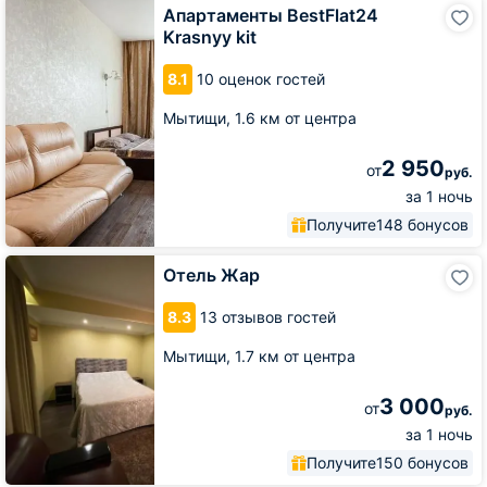
Апартаменты
Апартаменты BestFlat24
BestFlat24
Krasnyy kit
Krasnyy
kit
8.1
10 оценок гостей
Мытищи,
1.6 км от центра
2 950
от
руб.
за 1 ночь
Получите
148 бонусов
Отель
Отель Жар
Жар
8.3
13 отзывов гостей
Мытищи,
1.7 км от центра
3 000
от
руб.
за 1 ночь
Получите
150 бонусов