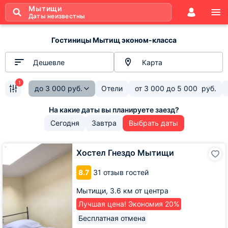
Мытищи
Даты неизвестны
Гостиницы Мытищ эконом-класса
Дешевле
Карта
1
до
3 000
руб.
Отели
от
3 000
до
5 000
руб.
Сегодня
Завтра
Выбрать даты
Хостел
Хостел Гнездо Мытищи
Гнездо
Мытищи
8.7
31 отзыв гостей
Мытищи,
3.6 км от центра
Лучшая цена! Экономия 20%
Бесплатная отмена