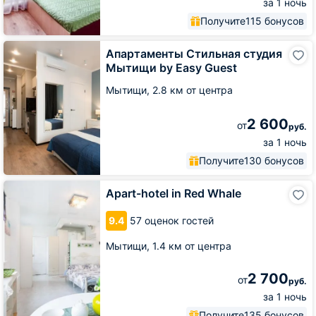
за 1 ночь
Получите
115 бонусов
Апартаменты
Апартаменты Стильная студия
Стильная
Мытищи by Easy Guest
студия
Мытищи
Мытищи,
2.8 км от центра
by
Easy
2 600
Guest
от
руб.
за 1 ночь
Получите
130 бонусов
Apart-
Apart-hotel in Red Whale
hotel
in
9.4
57 оценок гостей
Red
Whale
Мытищи,
1.4 км от центра
2 700
от
руб.
за 1 ночь
Получите
135 бонусов