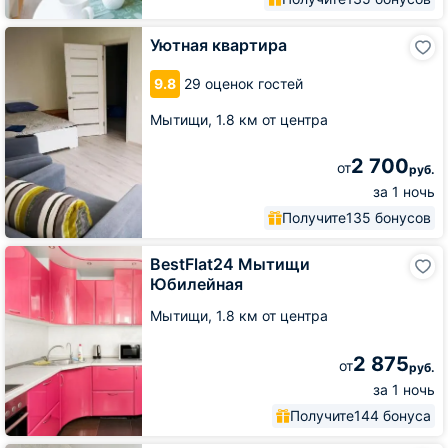
Уютная
Уютная квартира
квартира
9.8
29 оценок гостей
Мытищи,
1.8 км от центра
2 700
от
руб.
за 1 ночь
Получите
135 бонусов
BestFlat24
BestFlat24 Мытищи
Мытищи
Юбилейная
Юбилейная
Мытищи,
1.8 км от центра
2 875
от
руб.
за 1 ночь
Получите
144 бонуса