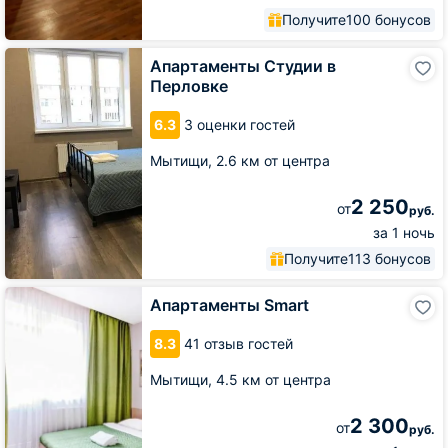
Получите
100 бонусов
Апартаменты
Апартаменты Студии в
Студии
Перловке
в
Перловке
6.3
3 оценки гостей
Мытищи,
2.6 км от центра
2 250
от
руб.
за 1 ночь
Получите
113 бонусов
Апартаменты
Апартаменты Smart
Smart
8.3
41 отзыв гостей
Мытищи,
4.5 км от центра
2 300
от
руб.