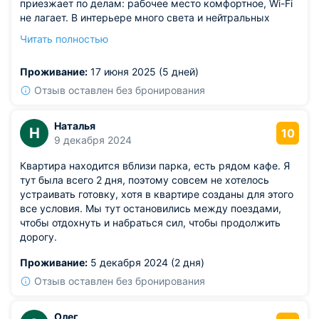
приезжает по делам: рабочее место комфортное, Wi-Fi
не лагает. В интерьере много света и нейтральных
цветов — отдыхает голова. Заселение бесконтактное,
Читать полностью
но при этом быстро отвечают в мессенджере. Магазин
и аптека прямо через дорогу. Уютная атмосфера без
Проживание:
17 июня 2025 (5 дней)
нагромождений.
Из недостатков: гладильная доска оказалась чуть
Отзыв оставлен без бронирования
шатающейся.
Наталья
Н
10
9 декабря 2024
Квартира находится вблизи парка, есть рядом кафе. Я
тут была всего 2 дня, поэтому совсем не хотелось
устраивать готовку, хотя в квартире созданы для этого
все условия. Мы тут остановились между поездами,
чтобы отдохнуть и набраться сил, чтобы продолжить
дорогу.
Проживание:
5 декабря 2024 (2 дня)
Отзыв оставлен без бронирования
Олег