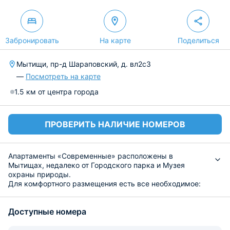
Забронировать
На карте
Поделиться
Мытищи, пр-д Шараповский, д. вл2с3
—
Посмотреть на карте
1.5 км от центра города
ПРОВЕРИТЬ НАЛИЧИЕ НОМЕРОВ
Апартаменты «Современные» расположены в
Мытищах, недалеко от Городского парка и Музея
охраны природы.
Для комфортного размещения есть все необходимое:
удобная мебель, скоростной Wi-Fi, жк-телевизор. В
ванной есть фен, стиральная машина, а также средства
Доступные номера
личной гигиены: набор полотенец.
Приготовить еду можно самостоятельно на кухне,
оборудованной бытовой техникой, среди которой: