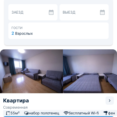
микроволновая печь, плита, холодильник,
электрический чайник. Помимо этого, есть кухонные
ЗАЕЗД
ВЫЕЗД
принадлежности для готовки, а также набор посуды,
обеденный стол. Перекусить гости могут в ближайших
ресторанах или кафе. Недалеко располагается
ресторан «Osteria Mario».
ГОСТИ
Разнообразить путешествие позволят
2
Взрослых
достопримечательности, расположенные рядом с
апартаментами. Среди них: «Лазертаг-клуб Pantheon»,
«Театр кукол Огниво», «Петрушкина Слобода», «Театр
драмы и комедии ФЭСТ». Расстояние до аэропорта
Шереметьево составляет 22 км, до железнодорожного
вокзала Мытищи - 0. 3 км.
Квартира
Современная
55м²
набор полотенец
бесплатный Wi-fi
фен