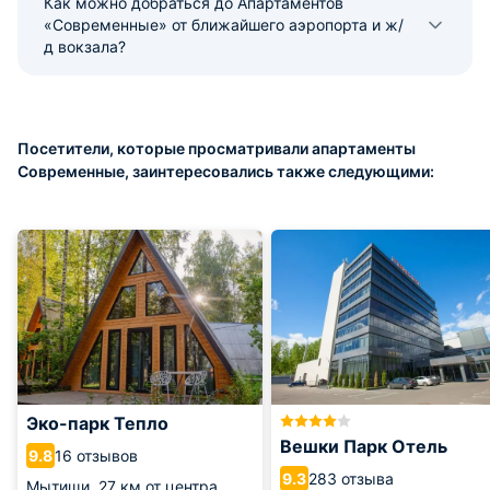
Как можно добраться до Апартаментов
«Современные» от ближайшего аэропорта и ж/
д вокзала?
Посетители, которые просматривали апартаменты
Современные, заинтересовались также следующими:
Эко-парк Тепло
Вешки Парк Отель
16 отзывов
9.8
283 отзыва
9.3
Мытищи,
27 км от центра