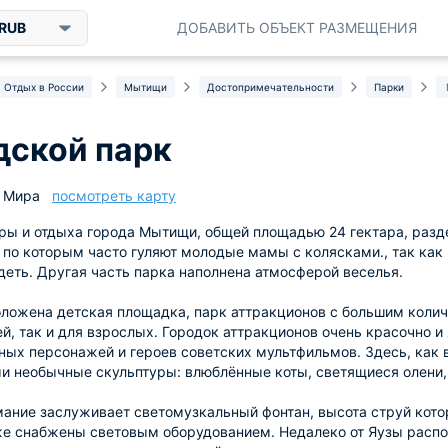
RUB
ДОБАВИТЬ ОБЪЕКТ РАЗМЕЩЕНИЯ
Отдых в России
Мытищи
Достопримечательности
Парки
дской парк
. Мира
посмотреть карту
ры и отдыха города Мытищи, общей площадью 24 гектара, разд
по которым часто гуляют молодые мамы с колясками., так как в 
еть. Другая часть парка наполнена атмосферой веселья.
ложена детская площадка, парк аттракционов с большим коли
ей, так и для взрослых. Городок аттракционов очень красочно и
ных персонажей и героев советских мультфильмов. Здесь, как 
и необычные скульптуры: влюблённые коты, светящиеся олени, 
ание заслуживает светомузкальный фонтан, высота струй кото
же снабжены световым оборудованием. Недалеко от Яузы расп