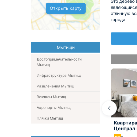
Это дерево 
являющийся 
Открыть карту
отличную во
города.
Мытищи
Достопримечательности
Мытищ
Инфраструктура Мытищ
Развлечения Мытищ
Вокзалы Мытищ
Аэропорты Мытищ
Пляжи Мытищ
зка востока
Ваша Зона Комфорта на
Квартира
Борисовке 16А у ТРЦ
Централ 
Июнь