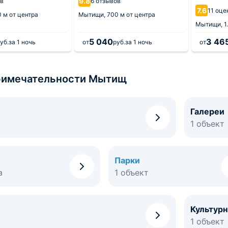
9.8
ов
6 отзывов
7.6
11 оце
 м от центра
Мытищи,
700 м от центра
Мытищи,
1
5 040
3 46
уб.
за 1 ночь
от
руб.
за 1 ночь
от
римечательности Мытищ
Галереи
1 объект
Парки
а
1 объект
Культур
1 объект