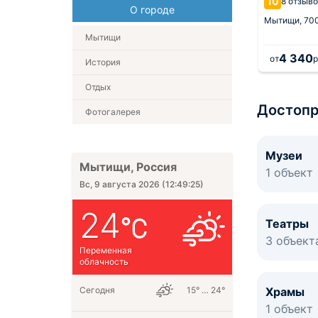
10
8 отзыв
м от центра
О городе
7.8
12 оценок
Мытищи,
700
Мытищи,
1.6 км от центра
Мытищи
4 680
4 340
.
за 1 ночь
от
руб.
за 1 ночь
от
р
История
Отдых
Достоп
Фотогалерея
Музеи
Мытищи, Россия
1 объект
Вс, 9 августа 2026
(
12:49:26
)
24
Театры
3 объект
Переменная
облачность
Сегодня
15° … 24°
Храмы
1 объект