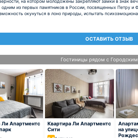
верности, на котором молодожёны закрепляют замки в знак веч
одним из первых памятников в России, посвященных Петру и 
зможность окунуться в лоно природы, испытать психоэмоционал
ОСТАВИТЬ ОТЗЫВ
Гостиницы рядом с Городским
 Ли Апартментс
Квартира Ли Апартментс
Апарта
парк
Сити
на улиц
Рождес