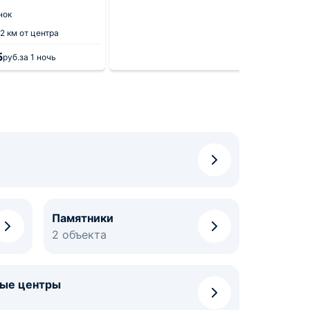
10
1 от
нок
Мытищи
.2 км от центра
5
4 5
руб.
за 1 ночь
от
Памятники
2 объекта
ные центры