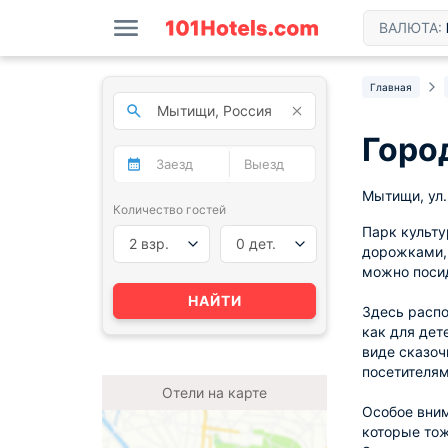
ВАЛЮТА:
Главная
Горо
Мытищи, ул
Количество гостей
Парк культу
2 взр.
0 дет.
дорожками, 
можно посид
НАЙТИ
Здесь распо
как для дет
виде сказоч
посетителям
Отели на карте
Особое вним
которые то