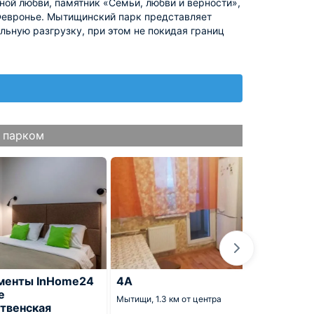
ной любви, памятник «Семьи, любви и верности»,
Февронье. Мытищинский парк представляет
ьную разгрузку, при этом не покидая границ
 парком
менты InHome24
4А
Кварт
е
Арена
Мытищи,
1.3 км от центра
твенская