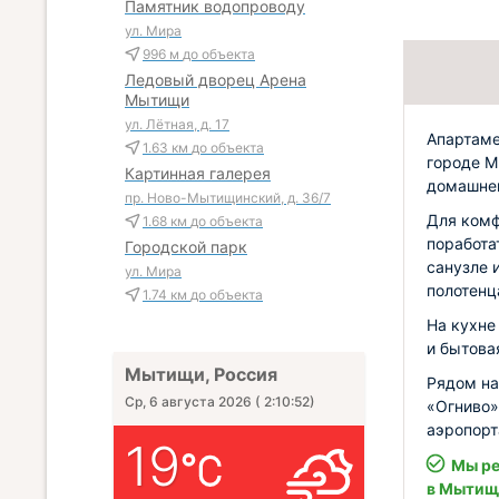
Памятник водопроводу
ул. Мира
996 м
до объекта
Ледовый дворец Арена
Мытищи
ул. Лётная, д. 17
Апартаме
1.63 км
до объекта
городе М
Картинная галерея
домашне
пр. Ново-Мытищинский, д. 36/7
Для комф
1.68 км
до объекта
поработа
Городской парк
санузле 
ул. Мира
полотенц
1.74 км
до объекта
На кухне
и бытова
Мытищи, Россия
Рядом на
Ср, 6 августа 2026
(
2:10:53
)
«Огниво»
аэропорт
19
Мы ре
в Мытищ