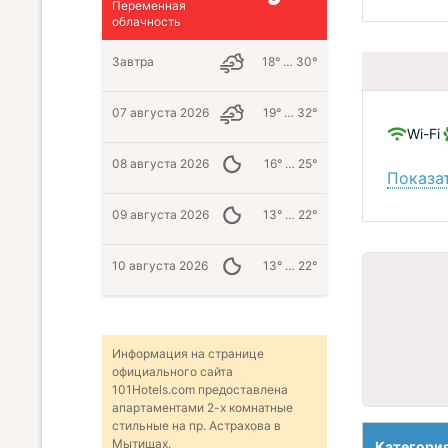
Переменная
облачность
Завтра
18° … 30°
07 августа 2026
19° … 32°
Wi-Fi
08 августа 2026
16° … 25°
Показат
09 августа 2026
13° … 22°
10 августа 2026
13° … 22°
Информация на странице
официального сайта
101Hotels.com предоставлена
апартаментами 2-х комнатные
стильные на пр. Астрахова в
Мытищах.
Категори