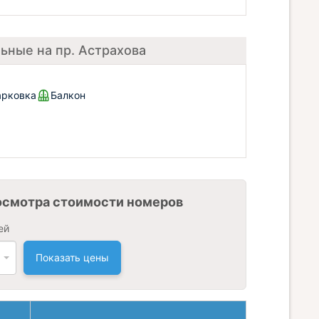
ьные на пр. Астрахова
арковка
Балкон
осмотра стоимости номеров
ей
Показать цены