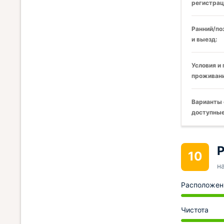
регистрац
Ранний/по
и выезд:
Условия и
проживани
Варианты 
доступные
Р
10
н
Расположен
Чистота