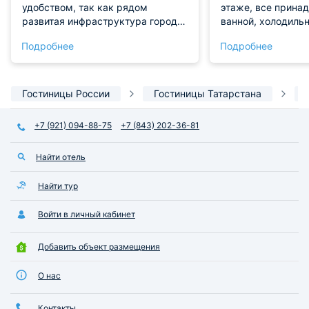
удобством, так как рядом
этаже, все прина
развитая инфраструктура города.
ванной, холодильн
Явных минусов не нашла, поэтому
удобные, кондици
Подробнее
Подробнее
рекомендую. Отдельное спасибо
сотрудникам за гостеприимство.
Гостиницы России
Гостиницы Татарстана
+7 (921) 094-88-75
+7 (843) 202-36-81
Найти отель
Найти тур
Войти в личный кабинет
Добавить объект размещения
О нас
Контакты