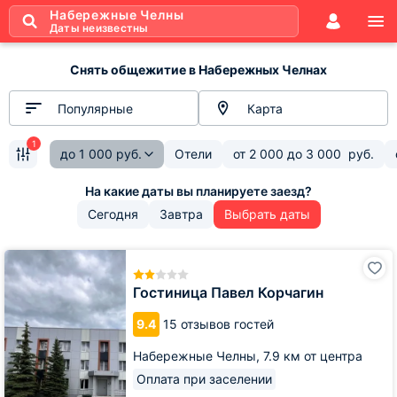
Набережные Челны
Даты неизвестны
Снять общежитие в Набережных Челнах
Популярные
Карта
1
до
1 000
руб.
Отели
от
2 000
до
3 000
руб.
Сегодня
Завтра
Выбрать даты
Гостиница
Павел
Корчагин
Гостиница Павел Корчагин
9.4
15 отзывов гостей
Набережные Челны,
7.9 км от центра
Оплата при заселении