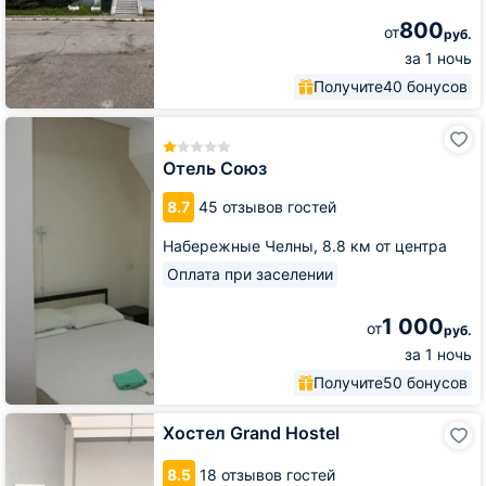
800
от
руб.
за 1 ночь
Получите
40 бонусов
Отель
Союз
Отель Союз
8.7
45 отзывов гостей
Набережные Челны,
8.8 км от центра
Оплата при заселении
1 000
от
руб.
за 1 ночь
Получите
50 бонусов
Хостел
Хостел Grand Hostel
Grand
Hostel
8.5
18 отзывов гостей