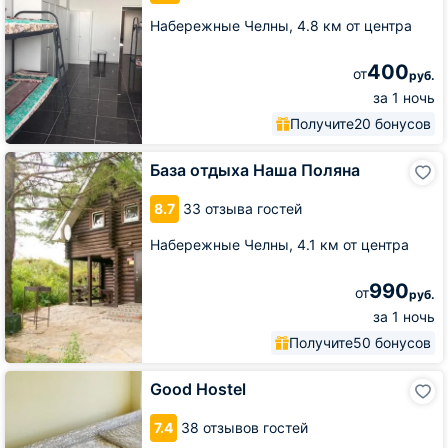
Набережные Челны,
4.8 км от центра
400
от
руб.
за 1 ночь
Получите
20 бонусов
База
База отдыха Наша Поляна
отдыха
Наша
8.7
33 отзыва гостей
Поляна
Набережные Челны,
4.1 км от центра
990
от
руб.
за 1 ночь
Получите
50 бонусов
Good
Good Hostel
Hostel
7.4
38 отзывов гостей