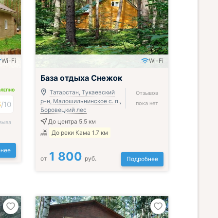
Wi-Fi
Wi-Fi
База отдыха Снежок
ОЛЕПНО
Татарстан, Тукаевский
Отзывов
р-н, Малошильнинское с. п.,
8
/
10
пока нет
Боровецкий лес
До центра 5.5 км
зыва
До реки Кама 1.7 км
нее
1 800
от
руб.
Подробнее