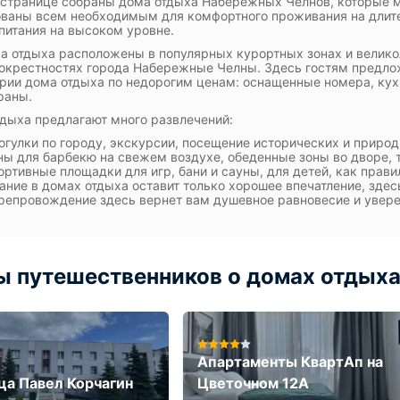
 странице собраны дома отдыха Набережных Челнов, которые м
ваны всем необходимым для комфортного проживания на длите
питания на высоком уровне.
а отдыха расположены в популярных курортных зонах и велик
окрестностях города Набережные Челны. Здесь гостям предлож
рии дома отдыха по недорогим ценам: оснащенные номера, кух
раны.
дыха предлагают много развлечений:
огулки по городу, экскурсии, посещение исторических и приро
ны для барбекю на свежем воздухе, обеденные зоны во дворе, 
ортивные площадки для игр, бани и сауны, для детей, как прави
ние в домах отдыха оставит только хорошее впечатление, здес
епровождение здесь вернет вам душевное равновесие и уверен
 путешественников о домах отдыха
Апартаменты КвартАп на
ца Павел Корчагин
Цветочном 12А