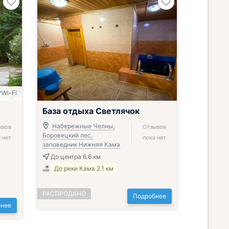
Wi-Fi
База отдыха Светлячок
Набережные Челны,
ывов
Отзывов
Боровецкий лес,
 нет
пока нет
заповедник Нижняя Кама
До центра 6.6 км
До реки Кама 2.1 км
РАСПРОДАНО
Подробнее
нее