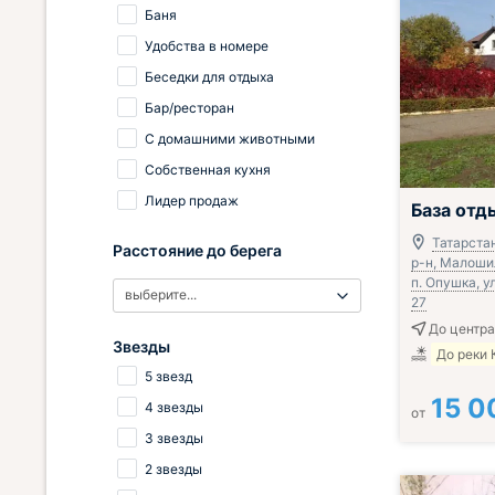
Баня
Удобства в номере
Беседки для отдыха
Бар/ресторан
С домашними животными
Собственная кухня
Лидер продаж
База отд
Татарста
Расстояние до берега
р-н, Малоши
п. Опушка, у
выберите...
27
До центра
Звезды
До реки 
5 звезд
15 0
4 звезды
от
3 звезды
2 звезды