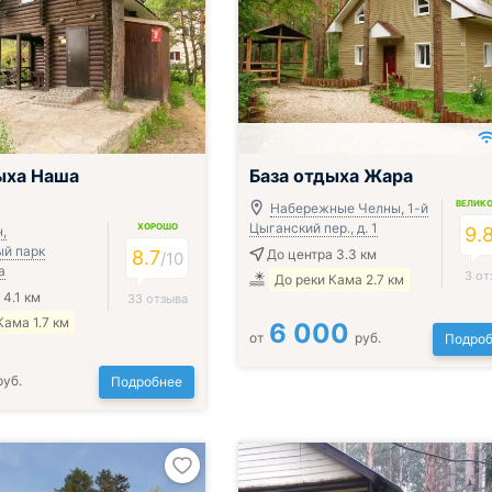
ыха Наша
База отдыха Жара
ВЕЛИК
Набережные Челны, 1-й
Цыганский пер., д. 1
ХОРОШО
,
9.
й парк
8.7
До центра 3.3 км
/
10
а
3 от
До реки Кама 2.7 км
 4.1 км
33 отзыва
Кама 1.7 км
6 000
от
руб.
Подроб
руб.
Подробнее