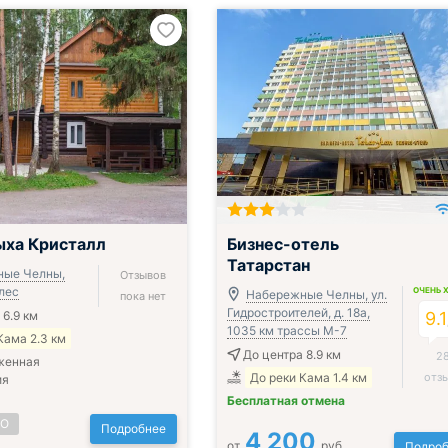
ыха Кристалл
Бизнес-отель
Татарстан
ные Челны,
Отзывов
лес
ОЧЕНЬ 
Набережные Челны, ул.
пока нет
Гидростроителей, д. 18а,
 6.9 км
9.1
1035 км трассы М-7
Кама 2.3 км
До центра 8.9 км
2
женная
До реки Кама 1.4 км
отз
ия
Бесплатная отмена
НО
Подробнее
4 200
от
руб.
Подроб