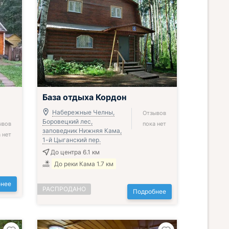
База отдыха Кордон
Набережные Челны,
Отзывов
Боровецкий лес,
ывов
пока нет
заповедник Нижняя Кама,
 нет
1-й Цыганский пер.
До центра 6.1 км
До реки Кама 1.7 км
нее
РАСПРОДАНО
Подробнее