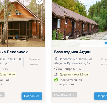
ыха Лесовичок
База отдыха Агдаш
ые Челны, 1-й
Набережные Челны, ул.
Отзывов
Отз
р., д. 1
Абдуллы Курбанова, д. 1а
пока нет
пока
6.1 км
До центра 5.6 км
Кама 1.6 км
До реки Кама 2.5 км
женная
Своя ухоженная
ия
территория
НО
РАСПРОДАНО
Подробнее
Подроб