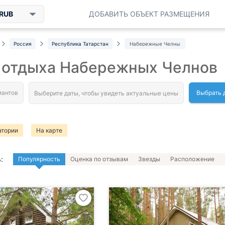
RUB
ДОБАВИТЬ ОБЪЕКТ РАЗМЕЩЕНИЯ
Россия
Республика Татарстан
Набережные Челны
 отдыха Набережных Челнов
Выбрать 
атории
На карте
:
Популярность
Оценка по отзывам
Звезды
Расположение