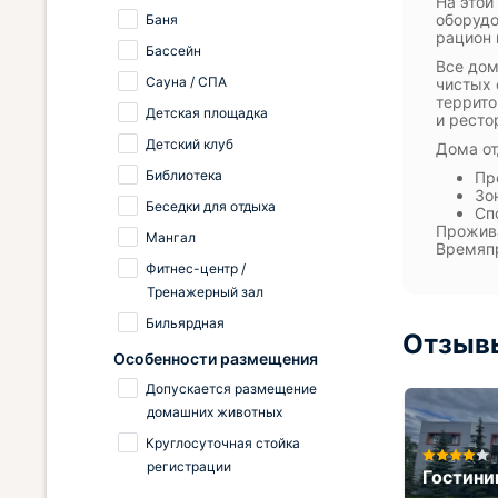
На этой
оборудо
Баня
рацион 
Бассейн
Все дом
Сауна / СПА
чистых 
террито
Детская площадка
и ресто
Детский клуб
Дома от
Библиотека
Пр
Зо
Беседки для отдыха
Сп
Прожива
Мангал
Времяпр
Фитнес-центр /
Тренажерный зал
Бильярдная
Отзывы
Особенности размещения
Допускается размещение
домашних животных
Круглосуточная стойка
ess
регистрации
Санаторий Радуга
Гостини