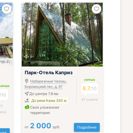
Wi-Fi
Парк-Отель Каприз
ХОРОШО
Набережные Челны,
Боровецкий лес, д. 67
ХОРОШО
8.7
/
10
До центра 7.8 км
/
10
42 оценки
До реки Кама 350 м
80
Своя ухоженная
ывов
территория
2 000
от
руб.
Подробнее
нее