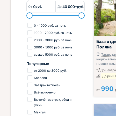
0
40 000+
От
руб.
До
руб.
0
-
1000
руб.
за ночь
1000
-
2000
руб.
за ночь
2000
-
3000
руб.
за ночь
База отд
Поляна
3000
-
5000
руб.
за ночь
свыше
5000
руб.
за ночь
Татарстан
национальны
Популярные
Нижняя Кам
До центра
от
2000
до
3000
руб.
До реки 
Бассейн
Завтрак включён
990
от
Всё включено
Включён завтрак, обед и
ужин
Мангал