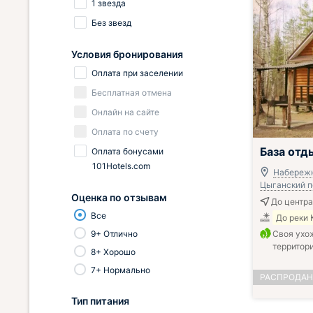
1 звезда
Без звезд
Условия бронирования
Оплата при заселении
Бесплатная отмена
Онлайн на сайте
Оплата по счету
База отд
Оплата бонусами
101Hotels.com
Набережн
Цыганский пе
Оценка по отзывам
До центра 
Все
До реки 
9+ Отлично
Своя ухо
территор
8+ Хорошо
7+ Нормально
РАСПРОДА
Тип питания