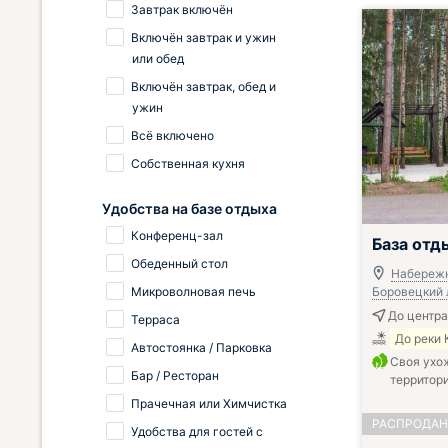
Завтрак включён
Включён завтрак и ужин
или обед
Включён завтрак, обед и
ужин
Всё включено
Собственная кухня
Удобства на базе отдыха
Конференц-зал
База отд
Обеденный стол
Набереж
Микроволновая печь
Боровецкий 
До центра
Терраса
До реки 
Автостоянка / Парковка
Своя ухо
Бар / Ресторан
территор
Прачечная или Химчистка
РАСПРОДА
Удобства для гостей с