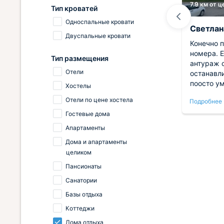
9.9 км от центра
7.9 км от 
Тип кроватей
Односпальные кровати
Ульяна
Светлан
Двуспальные кровати
 дней
Отправила маму отдохнуть в этот
Конечно 
олном
санаторий. Она отсалась в полном
номера. 
Тип размещения
восторге от проживания и очень
антураж 
Отели
али
хвалила работников санатория.
останавл
мер во
Номер тоже был в хорошем
поосто ум
Хостелы
состоянии. Рядом красивая
женщина,
Отели по цене хостела
Подробнее
Подробнее
ран
зеленая зона. В следующий раз
очень че
ые
поедем уже вместе!
накосячил
Гостевые дома
лись
меня не з
Апартаменты
минуты.
Дома и апартаменты
целиком
Пансионаты
Санатории
Базы отдыха
Коттеджи
Дома отдыха