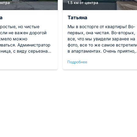
центра
1.5 км от центра
а
Татьяна
простые, но чистые
Мы в восторге от квартиры! Во-
Если не важен дорогой
первых, она чистая. Во-вторых,
смело можно
все, что мы увидели заранее на
иваться. Администратор
фото, все то же самое встретили
ница, с виду серьезная
в апартаментах. Очень приятно,
 и оказалась душевной и
когда все происходит без обман
Подробнее
ловечной. Постоялец
Мебель мягкая в хорошем
, нот решили в моменте
состоянии и без дефектов. Шка
аставили ждать ни
огромный с зеркальной
поверхностью. В санузле
сантехника новая, удобная для
пользования.