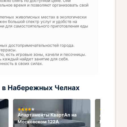
ожно снять по доступной цене. Они
льное время и позволяют организовать свой
олепных живописных местах в экологически
ен большой спектр услуг и удобств на
ни для самостоятельного приготовления еды
дных достопримечательностей города.
террасы.
ло, есть игровые зоны, качели и песочницы.
ь каждый найдет занятие для себя.
ность в своих силах.
 в Набережных Челнах
Апартаменты КвартАп на
Апартамент
Московском 122А
Романтиков