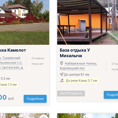
ыха Камелот
База отдыха У
Михалыча
н, Тукаевский
Отзывов
льнинское с.п,
Набережные Челны,
пока нет
Отз
л. Цыганская, д.
Боровецкий лес
пока
До центра 8.1 км
 5.2 км
До реки Кама 3.7 км
Кама 1.2 км
РАСПРОДАНО
Подроб
00
руб.
Подробнее