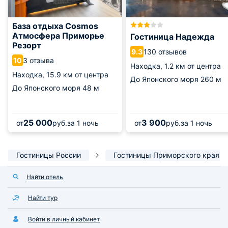
База отдыха Cosmos
Атмосфера Приморье
Гостиница Надежда
Резорт
130 отзывов
9.3
3 отзыва
10
Находка,
1.2 км от центра
Находка,
15.9 км от центра
До Японского моря
260 м
До Японского моря
48 м
25 000
3 900
от
руб.
за 1 ночь
от
руб.
за 1 ночь
Гостиницы России
Гостиницы Приморского края
Найти отель
Найти тур
Войти в личный кабинет