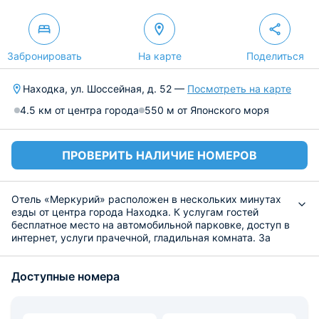
Забронировать
На карте
Поделиться
Находка, ул. Шоссейная, д. 52 —
Посмотреть на карте
4.5 км от центра города
550 м от Японского моря
ПРОВЕРИТЬ НАЛИЧИЕ НОМЕРОВ
Отель «Меркурий» расположен в нескольких минутах
езды от центра города Находка. К услугам гостей
бесплатное место на автомобильной парковке, доступ в
интернет, услуги прачечной, гладильная комната. За
дополнительную плату разрешается проживание с
домашними животными.
Доступные номера
Все номера оформлены в светлых тонах. Из мебели и
техники имеется самое необходимое для комфортного
пребывания.
В отеле работает кафе с 08:30 до 24:00, где подаются