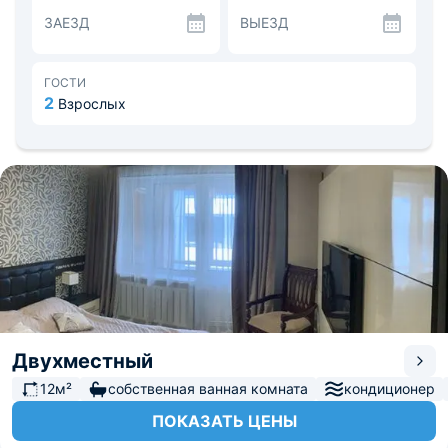
сытные и вкусные блюда русской кухни.
ЗАЕЗД
ВЫЕЗД
Расстояние до международного аэропорта - 87 км, до
железнодорожного вокзала 2,4 км.
ГОСТИ
2
Взрослых
Двухместный
12м²
собственная ванная комната
кондиционер
ПОКАЗАТЬ ЦЕНЫ