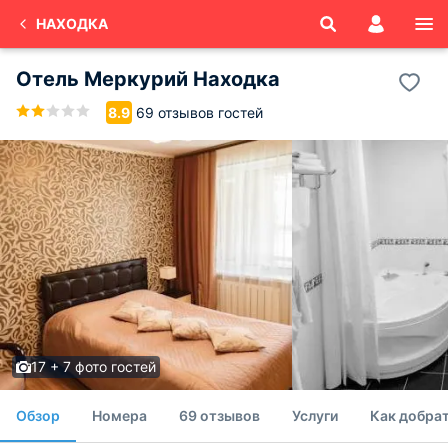
НАХОДКА
Отель Меркурий Находка
69 отзывов гостей
8.9
17 + 7 фото гостей
Обзор
Номера
69 отзывов
Услуги
Как добрат