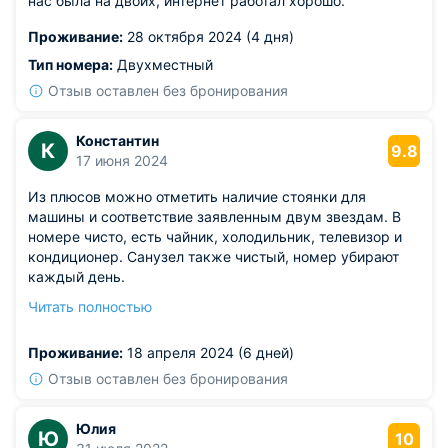
нас была на двоих, интернет работал хорошо.
Проживание:
28 октября 2024 (4 дня)
Тип номера:
Двухместный
Отзыв оставлен без бронирования
Константин
К
9.8
17 июня 2024
Из плюсов можно отметить наличие стоянки для
машины и соответствие заявленным двум звездам. В
номере чисто, есть чайник, холодильник, телевизор и
кондиционер. Санузел также чистый, номер убирают
каждый день.
Из недостатков: отель находится далеко от центра,
Читать полностью
вокруг промзона. Если нет машины, добираться не
очень удобно, только на такси. Прогуляться в округе
Проживание:
18 апреля 2024 (6 дней)
также не особо приятно. В целом, отель неплохой, но с
некоторыми недостатками.
Отзыв оставлен без бронирования
Юлия
Ю
10