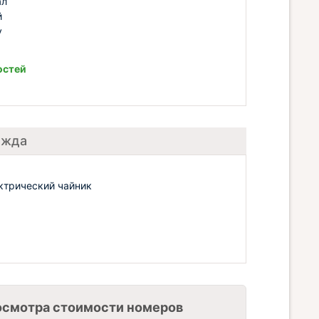
ал
й
у
остей
ежда
ктрический чайник
осмотра стоимости номеров