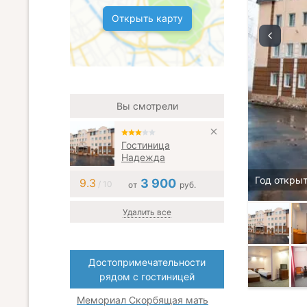
Открыть карту
Вы смотрели
Гостиница
Надежда
Год откры
9.3
3 900
/ 10
от
руб.
Удалить все
Достопримечательности
рядом с гостиницей
Мемориал Скорбящая мать