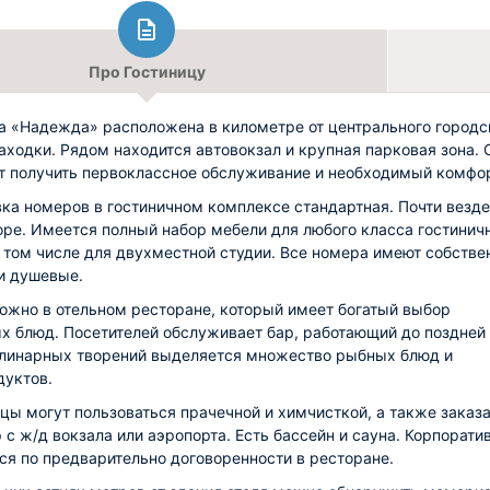
Про Гостиницу
а «Надежда» расположена в километре от центрального городс
аходки. Рядом находится автовокзал и крупная парковая зона. 
т получить первоклассное обслуживание и необходимый комфор
ка номеров в гостиничном комплексе стандартная. Почти везде
оре. Имеется полный набор мебели для любого класса гостинич
в том числе для двухместной студии. Все номера имеют собств
и душевые.
ожно в отельном ресторане, который имеет богатый выбор
х блюд. Посетителей обслуживает бар, работающий до поздней 
линарных творений выделяется множество рыбных блюд и
уктов.
цы могут пользоваться прачечной и химчисткой, а также заказа
 с ж/д вокзала или аэропорта. Есть бассейн и сауна. Корпорати
ся по предварительно договоренности в ресторане.