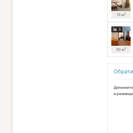
2
15 м
3
2
30 м
Обрати
Дополните
и размеще