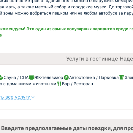
ьких сотнях метров от здания отеля можно обнаружить мемори
я мать, а также местный собор и городские музеи. До торгово
й зоны можно добраться пешком или на любом автобусе за пар
комендуем! Это один из самых популярных вариантов среди г
е
Услуги в гостинице Над
Сауна / СПА
ЖК-телевизор
Автостоянка / Парковка
Эле
о с домашними животными
Бар / Ресторан
ь все услуги
Введите предполагаемые даты поездки, для пр