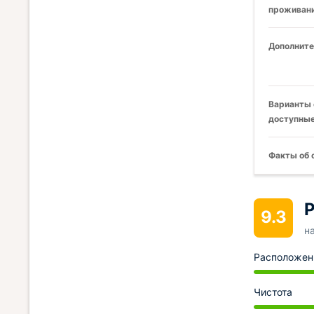
проживани
Дополните
Варианты 
доступные
Факты об 
Р
9.3
н
Расположен
Чистота