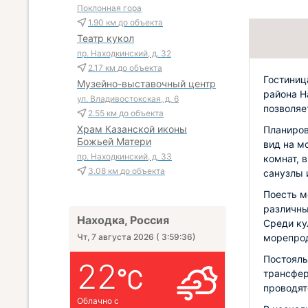
Поклонная гора
1.90 км
до объекта
Театр кукол
пр. Находкинский, д. 32
2.17 км
до объекта
Гостиниц
Музейно-выставочный центр
района Н
ул. Владивостокская, д. 6
позволяе
2.55 км
до объекта
Храм Казанской иконы
Планиров
Божьей Матери
вид на м
пр. Находкинский, д. 33
комнат, 
3.08 км
до объекта
санузлы 
Поесть м
различны
Находка, Россия
Среди ку
морепрод
Чт, 7 августа 2026
(
3:59:37
)
Постояль
22
трансфер
проводят
Облачно с