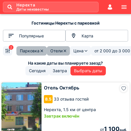
Нерехта
Даты неизвестны
Гостиницы Нерехты с парковкой
Популярные
Карта
2
Парковка
Отели
Цена
от
2 000
до
3 000
Сегодня
Завтра
Выбрать даты
Отель
Отель Октябрь
Октябрь
8.5
33 отзыва гостей
Нерехта,
1.5 км от центра
Завтрак включён
1 100
от
руб.