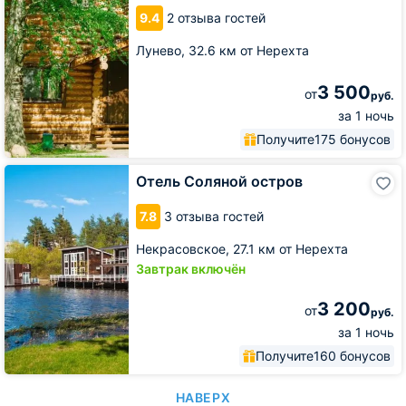
9.4
2 отзыва гостей
Лунево,
32.6 км от Нерехта
3 500
от
руб.
за 1 ночь
Получите
175 бонусов
Отель
Отель Соляной остров
Соляной
остров
7.8
3 отзыва гостей
Некрасовское,
27.1 км от Нерехта
Завтрак включён
3 200
от
руб.
за 1 ночь
Получите
160 бонусов
НАВЕРХ