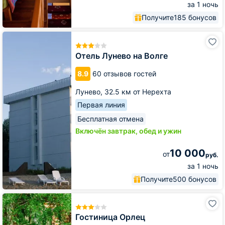
за 1 ночь
Получите
185 бонусов
Отель
Лунево
на
Отель Лунево на Волге
Волге
8.9
60 отзывов гостей
Лунево,
32.5 км от Нерехта
Первая линия
Бесплатная отмена
Включён завтрак, обед и ужин
10 000
от
руб.
за 1 ночь
Получите
500 бонусов
Гостиница
Орлец
Гостиница Орлец