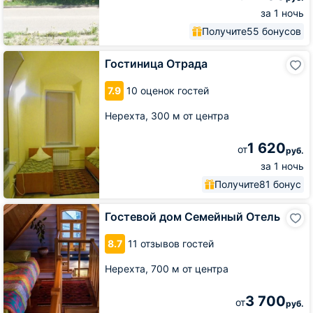
за 1 ночь
Получите
55 бонусов
Гостиница
Гостиница Отрада
Отрада
7.9
10 оценок гостей
Нерехта,
300 м от центра
1 620
от
руб.
за 1 ночь
Получите
81 бонус
Гостевой
Гостевой дом Семейный Отель
дом
Семейный
8.7
11 отзывов гостей
Отель
Нерехта,
700 м от центра
3 700
от
руб.