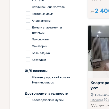
Хостелы
Отели по цене хостела
2 40
от
Гостевые дома
Апартаменты
Дома и апартаменты
целиком
Пансионаты
Санатории
Базы отдыха
Коттеджи
Ж/Д вокзалы
Железнодорожный вокзал
Квартир
Невинномысск
уют
Достопримечательности
Невинном
площадь 50 
Краеведческий музей
До центра