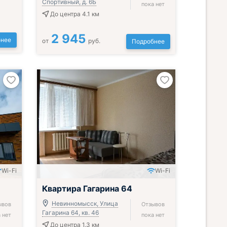
Спортивный, д. 6Б
пока нет
До центра 4.1 км
2 945
нее
от
руб.
Подробнее
Wi-Fi
Wi-Fi
Квартира Гагарина 64
Невинномысск, Улица
ывов
Отзывов
Гагарина 64, кв. 46
 нет
пока нет
До центра 1.3 км