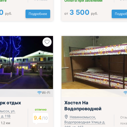
айте
Оплата при заселении
0
3 500
руб.
от
руб.
Подробнее
Подроб
Wi-Fi
рк отдых
Хостел На
Водопроводной
ОТЛИЧНО
ысск, ул.
д. 11В
9.4
Невинномысск,
/
10
Отз
Водопроводная Улица д.
1.2 км
пока