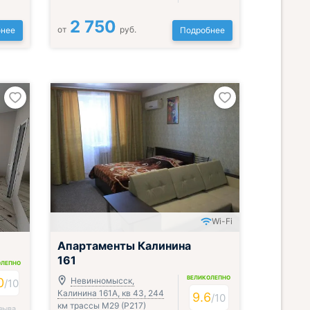
2 750
от
руб.
нее
Подробнее
Wi-Fi
Апартаменты Калинина
161
ОЛЕПНО
ВЕЛИКОЛЕПНО
0
Невинномысск,
/
10
Калинина 161А, кв 43, 244
9.6
/
10
км трассы М29 (Р217)
зыва