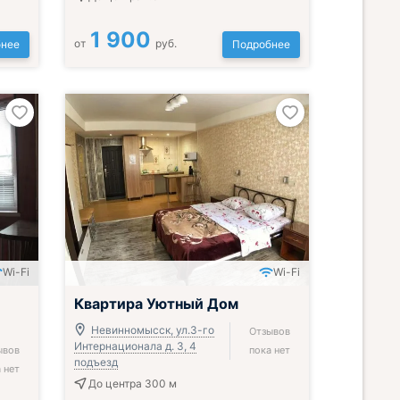
1 900
от
руб.
нее
Подробнее
Wi-Fi
Wi-Fi
Квартира Уютный Дом
Невинномысск, ул.3-го
Отзывов
Интернационала д. 3, 4
ывов
пока нет
подъезд
 нет
До центра 300 м