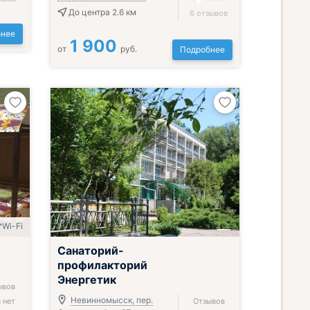
До центра 2.6 км
6 отзывов
нее
1 900
от
руб.
Подробнее
Wi-Fi
Санаторий-
профилакторий
Энергетик
ывов
Невинномысск, пер.
 нет
Отзывов