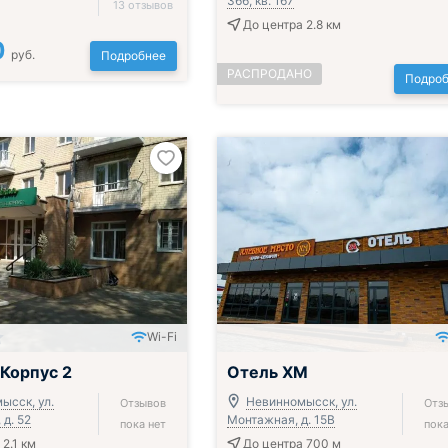
366, кв. 167
13 отзывов
До центра 2.8 км
0
руб.
Подробнее
РАСПРОДАНО
Подроб
Wi-Fi
 Корпус 2
Отель ХМ
ысск, ул.
Невинномысск, ул.
Отзывов
Отз
д. 52
Монтажная, д. 15В
пока нет
пока
2.1 км
До центра 700 м