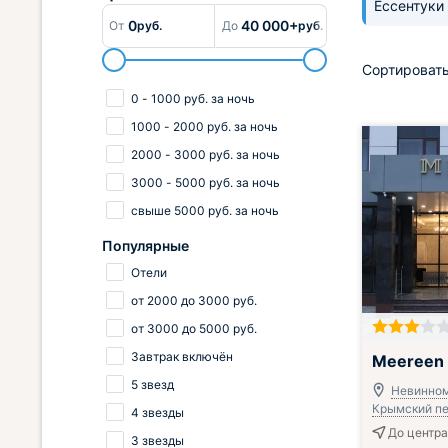
Ессентуки
0
40 000+
От
руб.
До
руб.
Сортировать
0
-
1000
руб.
за ночь
1000
-
2000
руб.
за ночь
2000
-
3000
руб.
за ночь
3000
-
5000
руб.
за ночь
свыше
5000
руб.
за ночь
Популярные
Отели
от
2000
до
3000
руб.
от
3000
до
5000
руб.
Завтрак включён
Meereen 
5 звезд
Невинном
Крымский пер
4 звезды
До центра
3 звезды