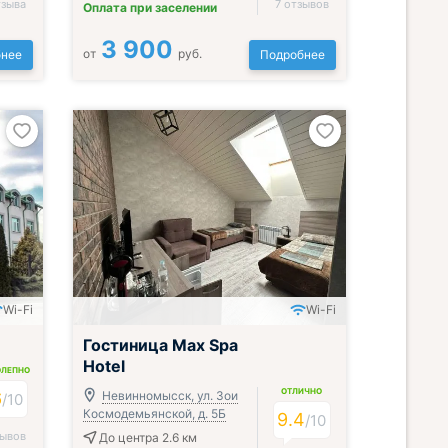
тзыва
7 отзывов
Оплата при заселении
3 900
от
руб.
нее
Подробнее
Wi-Fi
Wi-Fi
Гостиница Max Spa
Hotel
ОЛЕПНО
ОТЛИЧНО
6
Невинномысск, ул. Зои
/
10
Космодемьянской, д. 5Б
9.4
/
10
зывов
До центра 2.6 км