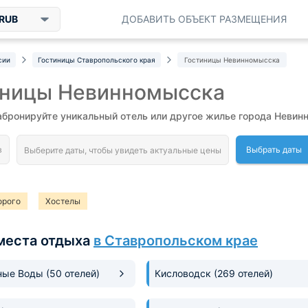
RUB
ДОБАВИТЬ ОБЪЕКТ РАЗМЕЩЕНИЯ
сии
Гостиницы Ставропольского края
Гостиницы Невинномысска
иницы Невинномысска
абронируйте уникальный отель или другое жилье города Невин
Выбрать даты
орого
Хостелы
места отдыха
в Ставропольском крае
ные Воды
(50 отелей)
Кисловодск
(269 отелей)