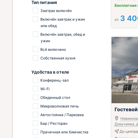
Тип питания
Бесплатная
Завтрак включён
3 40
Включён завтрак и ужин
от
или обед
Включён завтрак, обед и
ужин
Всё включено
Собственная кухня
Удобства в отеле
Конференц-зал
Wi-Fi
Обеденный стол
Микроволновая печь
Гостевой
Автостоянка / Парковка
Невинном
Бар / Ресторан
Докучаева, д
До центра
Прачечная или Химчистка