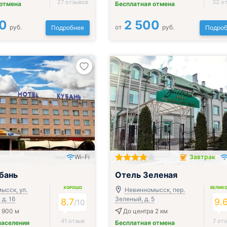
27 отзывов
32 о
 отмена
Бесплатная отмена
0
2 500
руб.
от
руб.
Подробнее
Подроб
Wi-Fi
Завтрак
Завтрак включён
бань
Отель Зеленая
ХОРОШО
ВЕЛИК
ысск, ул.
Невинномысск, пер.
д. 16
Зеленый, д. 5
8.7
9.
/
10
 900 м
До центра 2 км
41 отзыв
7 от
заселении
Бесплатная отмена