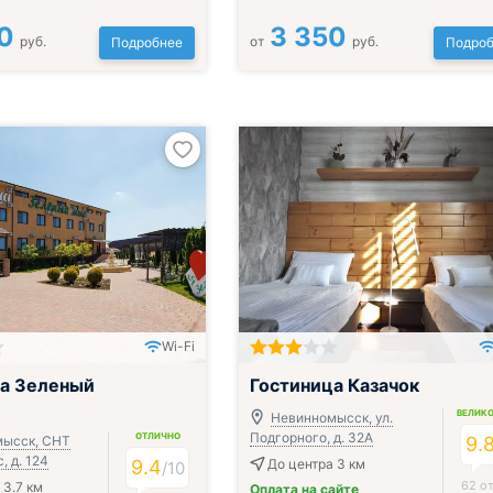
0
3 350
руб.
от
руб.
Подробнее
Подроб
Wi-Fi
ца Зеленый
Гостиница Казачок
ВЕЛИК
Невинномысск, ул.
Подгорного, д. 32А
ОТЛИЧНО
ысск, СНТ
9.
 д. 124
9.4
До центра 3 км
/
10
62 о
 3.7 км
Оплата на сайте