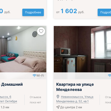
0
1 602
руб.
от
руб.
Подробнее
Подроб
Wi-Fi
а Домашний
Квартира на улице
Менделеева
ысск, 6
Невинномысск, Улица
Отзывов
Отз
лет Октября
Менделеева д. 52, кв.1
пока нет
пока
 1.3 км
До центра 2 км