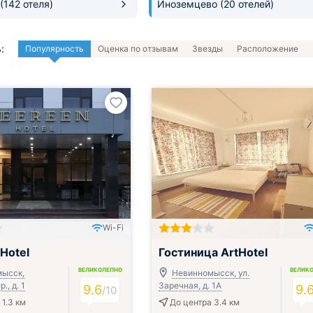
(142 отеля)
Иноземцево
(20 отелей)
:
Популярность
Оценка по отзывам
Звезды
Расположение
Wi-Fi
Включён завтрак, обед и ужин
Hotel
Гостиница ArtHotel
ВЕЛИКОЛЕПНО
ВЕЛИК
ысск,
Невинномысск, ул.
., д. 1
Заречная, д. 1A
9.6
9.
/
10
 1.3 км
До центра 3.4 км