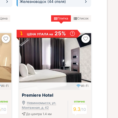
Железноводск
(44 отеля)
Цена
Плитка
Список
25%
ЦЕНА УПАЛА на
Wi-Fi
Wi-Fi
;
Premiere Hotel
ОЛЕПНО
ОТЛИЧНО
Невинномысск, ул.
Монтажная, д. 42
6
9.3
/
10
/
10
До центра 1.4 км