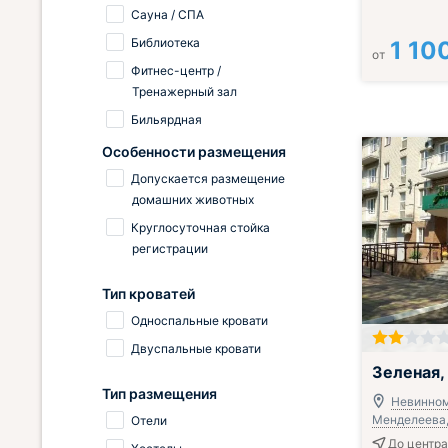
Сауна / СПА
Библиотека
1 10
от
Фитнес-центр /
Тренажерный зал
Бильярдная
Особенности размещения
Допускается размещение
домашних животных
Круглосуточная стойка
регистрации
Тип кроватей
Односпальные кровати
Двуспальные кровати
Зеленая,
Тип размещения
Невинном
Менделеева, 
Отели
До центра 