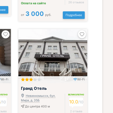
26 отзывов
Оплата на сайте
нее
3 000
от
руб.
Подробнее
Wi-Fi
Wi-Fi
Гранд Отель
ОЛЕПНО
ВЕЛИКОЛЕПНО
Невинномысск, бул.
Мира, д. 35Б
8
10.0
/
10
/
10
До центра 400 м
тзыва
2 отзыва