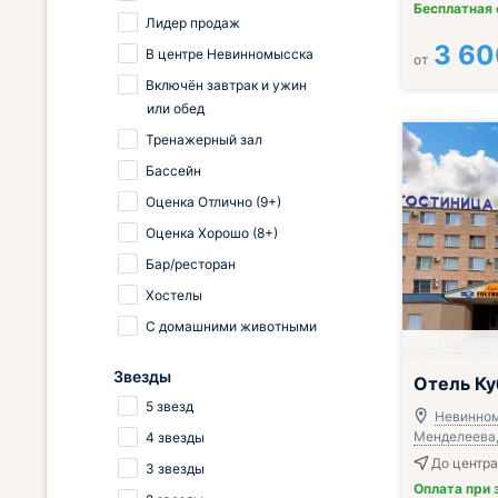
Бесплатная
Лидер продаж
3 60
В центре Невинномысска
от
Включён завтрак и ужин
или обед
Тренажерный зал
Бассейн
Оценка Отлично (9+)
Оценка Хорошо (8+)
Бар/ресторан
Хостелы
С домашними животными
Звезды
Отель Ку
5 звезд
Невинном
Менделеева, 
4 звезды
До центра
3 звезды
Оплата при 