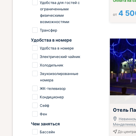
Оплата на с
Удобства для гостей с
ограниченными
4 50
от
физическими
возможностями
Трансфер
Удобства в номере
Удобства в номере
Электрический чайник
Холодильник
Звукоизолированные
номера
ЖК-телевизор
Кондиционер
Сейф
Отель Па
Фен
Невинном
Чем заняться
Менделеева, 
До центра 
Бассейн