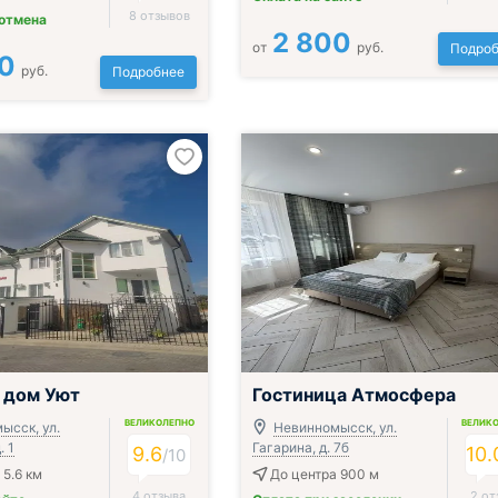
8 отзывов
 отмена
2 800
от
руб.
Подроб
0
руб.
Подробнее
 дом Уют
Гостиница Атмосфера
ВЕЛИКОЛЕПНО
ВЕЛИК
ысск, ул.
Невинномысск, ул.
. 1
Гагарина, д. 7б
9.6
10.
/
10
 5.6 км
До центра 900 м
4 отзыва
2 от