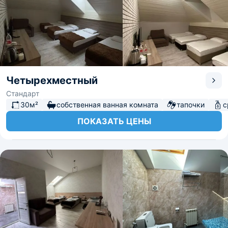
Четырехместный
Стандарт
30м²
собственная ванная комната
тапочки
с
ПОКАЗАТЬ ЦЕНЫ