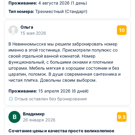
Проживание:
4 августа 2026 (1 день)
вкусный завтрак-каша, омлет и т.д.).Бар отличный с
средними ценами, НЕРЕАЛЬНАЯ чистота в номерах и
Тип номера:
Трехместный (Стандарт)
везде. Персонал профессиональный.
Из недостатков: в спа зону и бассейны есть допуск НЕ
Ольга
проживающих в отеле .У бассейнов было
10
15 мая 2026
весело.Правда, в строго определённое время.Но это не
помешало отдыху, так как номера неплохо
В Невинномысске мы решили забронировать номер
звукоизолированы и персонал следит за порядком.
именно в этой гостинице. Присмотрели полулюкс со
своей отдельной ванной комнатой. Номер
функциональный, с большими окнами и плотными
шторами. Мебель мягкая в хорошем состоянии и без
царапин, поломок. В душе современная сантехника и
чистая плитка. Довольны своим выбором.
Проживание:
15 апреля 2026 (6 дней)
Отзыв оставлен без бронирования
Владимир
В
9.5
26 января 2026
Сочетание цены и качества просто великолепное