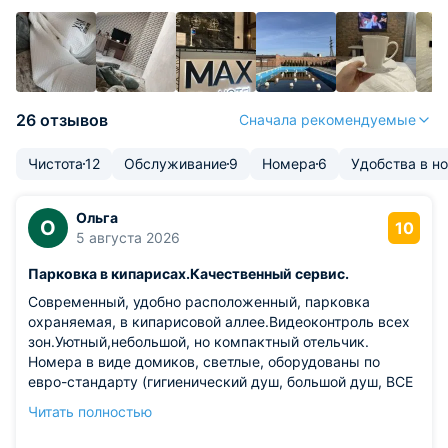
26 отзывов
Сначала рекомендуемые
Чистота
12
Обслуживание
9
Номера
6
Удобства в н
Ольга
О
10
5 августа 2026
Парковка в кипарисах.Качественный сервис.
Современный, удобно расположенный, парковка
охраняемая, в кипарисовой аллее.Видеоконтроль всех
зон.Уютный,небольшой, но компактный отельчик.
Номера в виде домиков, светлые, оборудованы по
евро-стандарту (гигиенический душ, большой душ, ВСЕ
туалетные принадлежности, даже, блин, полочки-
Читать полностью
держалки для телефонов У УНИТАЗА ),наличие СПА
зоны, бассейны.Порадовало питание ( добротный