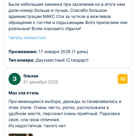
Была небольшая заминка при заселении но в итоге нам
дали номер больше и лучше. Спасибо большое
администрации МАКС Спа за чуткое и вежливое
обращение к гостям и отдыхающим.Фото прилагаем они
реальные! Всем хорошего отдыха!
Из недостатков: в соседнем корпусе идет ремонт
Читать полностью
небольшой шум но это временно не понравилось
поведение некоторых отдыхающих как из мультфильма
Проживание:
17 января 2026 (1 день)
маугли... Хотелось бы что бы администрация жестче
реагировала на таких персонажей...
Тип номера:
Двухместный (Стандарт)
Эльхан
Э
10
31 декабря 2025
Max спа отель
При имеющемся выборе, дважды останавливались в
этом отеле. Очень чисто, уютно, расположена в
удобном месте, персонал очень приятный. Парковка
своя, спа-зона отличная.
Из недостатков: такого нет.