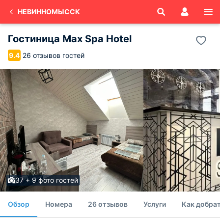
НЕВИННОМЫССК
Гостиница Max Spa Hotel
26 отзывов гостей
9.4
37 + 9 фото гостей
Обзор
Номера
26 отзывов
Услуги
Как добра